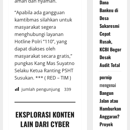
aman dan nyaman.
Dana
Bankeu di
“Apabila ada gangguan
Desa
kamtibmas silahkan untuk
Sukaresmi
masyarakat segera
Cepat
menghubungi layanan
Rusak,
Hotline Polri “110”, yang
dapat diakses oleh
KCBI Bogor
masyarakat secara gratis,”
Desak
pungkas Kang Mas Suyatno
Audit Total
Selaku Ketua Ranting PSHT
pornip
Susukan. *** ( RED – TIM )
mengenai
jumlah pengunjung
339
Bangun
Jalan atau
Hamburkan
EKSPLORASI KONTEN
Anggaran?
LAIN DARI CYBER
Proyek