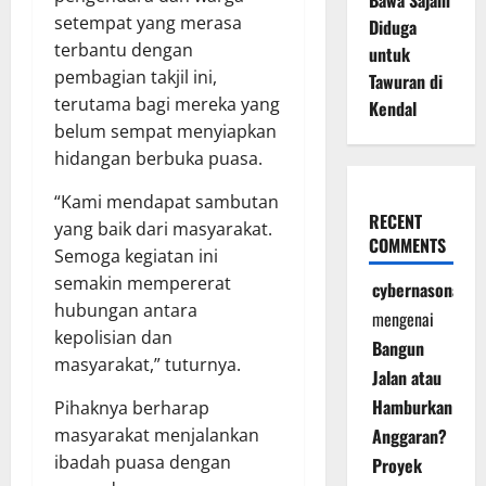
Bawa Sajam
setempat yang merasa
Diduga
terbantu dengan
untuk
pembagian takjil ini,
Tawuran di
terutama bagi mereka yang
Kendal
belum sempat menyiapkan
hidangan berbuka puasa.
“Kami mendapat sambutan
RECENT
yang baik dari masyarakat.
COMMENTS
Semoga kegiatan ini
semakin mempererat
cybernasonal
hubungan antara
mengenai
kepolisian dan
Bangun
masyarakat,” tuturnya.
Jalan atau
Hamburkan
Pihaknya berharap
masyarakat menjalankan
Anggaran?
ibadah puasa dengan
Proyek