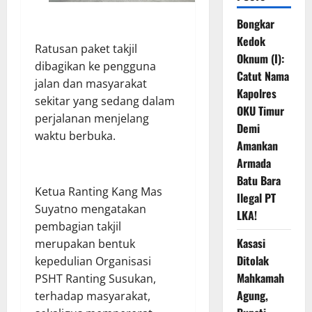
Bongkar
Kedok
Ratusan paket takjil
Oknum (I):
dibagikan ke pengguna
Catut Nama
jalan dan masyarakat
Kapolres
sekitar yang sedang dalam
OKU Timur
perjalanan menjelang
Demi
waktu berbuka.
Amankan
Armada
Batu Bara
Ketua Ranting Kang Mas
Ilegal PT
Suyatno mengatakan
LKA!
pembagian takjil
Kasasi
merupakan bentuk
Ditolak
kepedulian Organisasi
Mahkamah
PSHT Ranting Susukan,
Agung,
terhadap masyarakat,