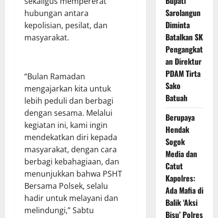
Bupati
sekaligus mempererat
Sarolangun
hubungan antara
Diminta
kepolisian, pesilat, dan
Batalkan SK
masyarakat.
Pengangkat
an Direktur
PDAM Tirta
“Bulan Ramadan
Sako
mengajarkan kita untuk
Batuah
lebih peduli dan berbagi
dengan sesama. Melalui
Berupaya
kegiatan ini, kami ingin
Hendak
mendekatkan diri kepada
Sogok
masyarakat, dengan cara
Media dan
berbagi kebahagiaan, dan
Catut
menunjukkan bahwa PSHT
Kapolres:
Bersama Polsek, selalu
Ada Mafia di
hadir untuk melayani dan
Balik ‘Aksi
melindungi,” Sabtu
Bisu’ Polres