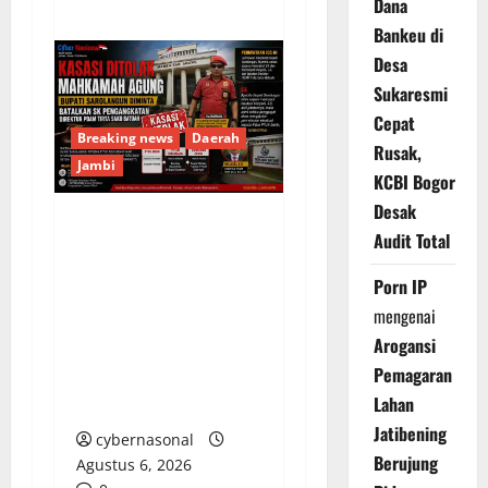
Dana
Bankeu di
Desa
Sukaresmi
Cepat
Breaking news
Daerah
Rusak,
Jambi
KCBI Bogor
Desak
Audit Total
Kasasi Ditolak
Mahkamah Agung,
Porn IP
Bupati Sarolangun
mengenai
Diminta Batalkan SK
Arogansi
Pengangkatan Direktur
Pemagaran
PDAM Tirta Sako
Lahan
Batuah
Jatibening
cybernasonal
Berujung
Agustus 6, 2026