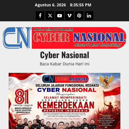
Skip
Agustus 6, 2026
8:35:57 PM
to
Facebook
Twitter
Youtube
Vimeo
Pinterest
LinkedIn
content
Cyber Nasional
Baca Kabar Dunia Hari ini