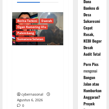
Dana
Bankeu di
Desa
Sukaresmi
Berita Terkini
Daerah
Cepat
Ogan Komering Ulu
Palembang
Rusak,
Sumatera Selatan
KCBI Bogor
Desak
Audit Total
Bongkar Kedok Oknum
(I): Catut Nama
Porn Pics
Kapolres OKU Timur
mengenai
Demi Amankan
Bangun
Armada Batu Bara
Jalan atau
Ilegal PT LKA!
Hamburkan
cybernasonal
Anggaran?
Agustus 6, 2026
Proyek
0