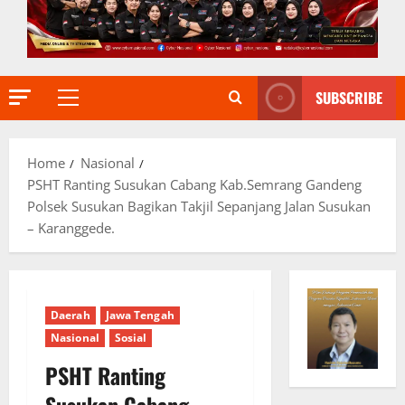
SUBSCRIBE
Primary
Menu
Home
Nasional
PSHT Ranting Susukan Cabang Kab.Semrang Gandeng
Polsek Susukan Bagikan Takjil Sepanjang Jalan Susukan
– Karanggede.
Daerah
Jawa Tengah
Nasional
Sosial
PSHT Ranting
Susukan Cabang