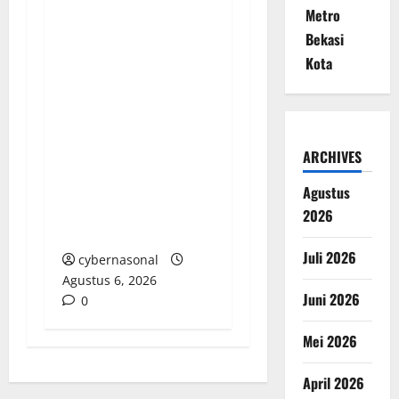
KECAMAN KERAS
Metro
ALIANSI PERS
Bekasi
NASIONAL: DESAK APH
Kota
TANGKAP PELAKU
TEROR TERHADAP
JURNALIS DAN USUT
TUNTAS GURITA
ARCHIVES
PUNGLI BERJAMAAH
SERTA DUGAAN
Agustus
KETERLIBATAN KEPALA
2026
DINAS PENDIDIKAN
Juli 2026
cybernasonal
Agustus 6, 2026
Juni 2026
0
Mei 2026
April 2026