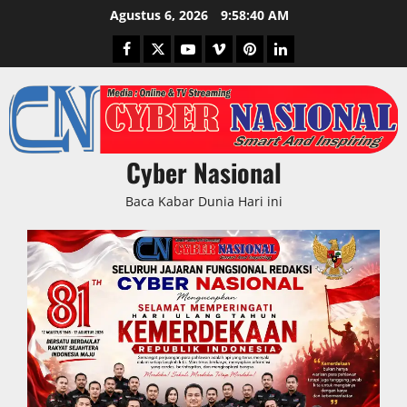
Skip
Agustus 6, 2026
9:58:42 AM
to
Facebook
Twitter
Youtube
Vimeo
Pinterest
LinkedIn
content
Cyber Nasional
Baca Kabar Dunia Hari ini