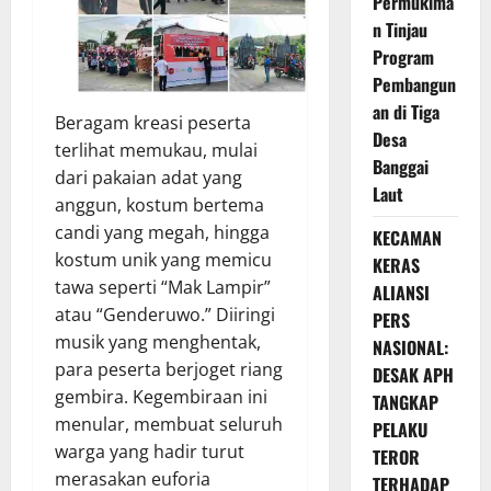
Permukima
n Tinjau
Program
Pembangun
an di Tiga
Beragam kreasi peserta
Desa
terlihat memukau, mulai
Banggai
dari pakaian adat yang
Laut
anggun, kostum bertema
candi yang megah, hingga
KECAMAN
kostum unik yang memicu
KERAS
tawa seperti “Mak Lampir”
ALIANSI
atau “Genderuwo.” Diiringi
PERS
musik yang menghentak,
NASIONAL:
para peserta berjoget riang
DESAK APH
gembira. Kegembiraan ini
TANGKAP
menular, membuat seluruh
PELAKU
warga yang hadir turut
TEROR
merasakan euforia
TERHADAP