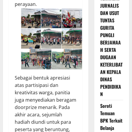
perayaan.
JURNALIS
DAN USUT
TUNTAS
GURITA
PUNGLI
BERJAMAA
H SERTA
DUGAAN
KETERLIBAT
AN KEPALA
Sebagai bentuk apresiasi
DINAS
atas partisipasi dan
PENDIDIKA
kreativitas warga, panitia
N
juga menyediakan beragam
Soroti
doorprize menarik. Pada
Temuan
akhir acara, sejumlah
BPK Terkait
hadiah diundi untuk para
Belanja
peserta yang beruntung,