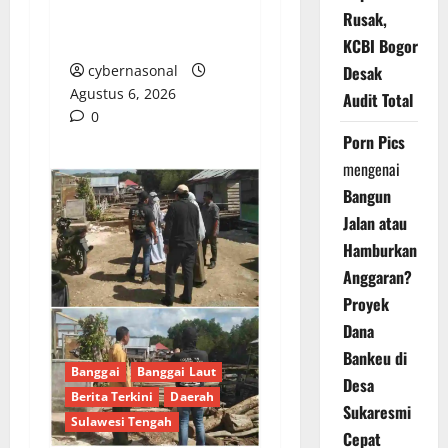
Retak Parah dan Cuma
Rusak,
Ditambal
KCBI Bogor
cybernasonal
Desak
Agustus 6, 2026
Audit Total
0
Porn Pics
mengenai
Bangun
Jalan atau
Hamburkan
Anggaran?
Proyek
Dana
Bankeu di
Banggai
Banggai Laut
Desa
Berita Terkini
Daerah
Sukaresmi
Sulawesi Tengah
Cepat