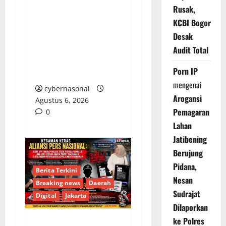
Rusak,
Tim Monitoring Bidang
KCBI Bogor
Kawasan Permukiman
Desak
Tinjau Program
Audit Total
Pembangunan di Tiga
Porn IP
Desa Banggai Laut
mengenai
cybernasonal
Arogansi
Agustus 6, 2026
Pemagaran
0
Lahan
Jatibening
Berujung
Pidana,
Berita Terkini
Nesan
Breaking news
Daerah
Sudrajat
Digital
Jakarta
Dilaporkan
ke Polres