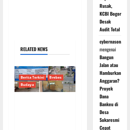
Rusak,
KCBI Bogor
Desak
Audit Total
cybernasonal
RELATED NEWS
mengenai
Bangun
Jalan atau
Hamburkan
Berita Terkini
Brebes
Anggaran?
Budaya
Proyek
Dana
Bankeu di
Proyek Pagar SDN 04
Desa
Rengas Pendawa
Brebes Telan Rp1
Sukaresmi
Miliar Lebih, Malah
Cepat