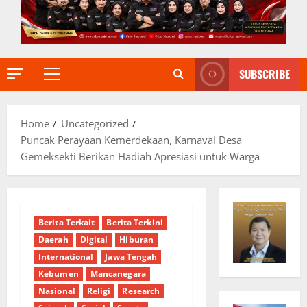
SUBSCRIBE
Primary
Menu
Home
Uncategorized
Puncak Perayaan Kemerdekaan, Karnaval Desa
Gemeksekti Berikan Hadiah Apresiasi untuk Warga
Berita Terkait
Berita Terkini
Daerah
Digital
Hiburan
International
Jawa Tengah
Kebumen
Mancanegara
Nasional
Religi
Research