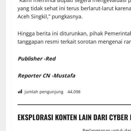
“Kami meminta Bupati segera mengevaluasi p
yang tidak sehat ini terus berlarut-larut kar
Aceh Singkil,” pungkasnya.
Hingga berita ini diturunkan, pihak Pemerin
tanggapan resmi terkait sorotan mengenai ran
Publisher -Red
Reporter CN -Mustafa
jumlah pengunjung
44,098
EKSPLORASI KONTEN LAIN DARI CYBER
Berlangganan untuk dap