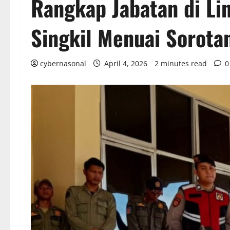
Rangkap Jabatan di L
Singkil Menuai Sorota
cybernasonal
April 4, 2026
2 minutes read
0