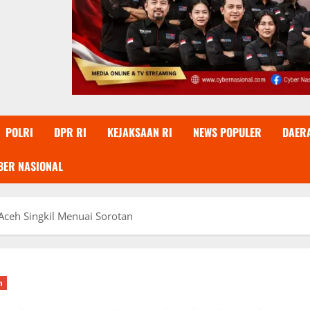
POLRI
DPR RI
KEJAKSAAN RI
NEWS POPULER
DAER
BER NASIONAL
ceh Singkil Menuai Sorotan
h