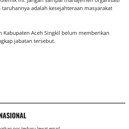
olemik ini. Jangan sampai manajemen organisasi
ena taruhannya adalah kesejahteraan masyarakat
tah Kabupaten Aceh Singkil belum memberikan
gkap jabatan tersebut.
 NASIONAL
atkan pos terbaru lewat email.