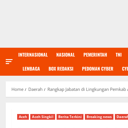
INTERNASIONAL
NASIONAL
PEMERINTAH
TNI
LEMBAGA
BOX REDAKSI
PEDOMAN CYBER
CY
Home
Daerah
Rangkap Jabatan di Lingkungan Pemkab A
Aceh
Aceh Singkil
Berita Terkini
Breaking news
Daera