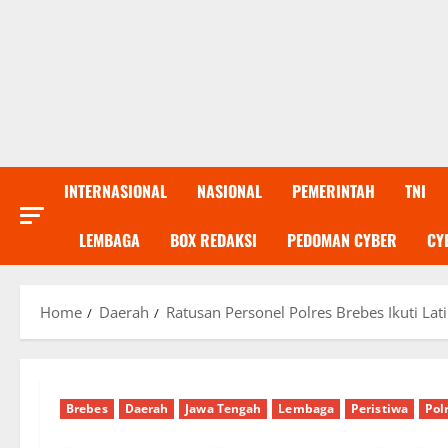
INTERNASIONAL
NASIONAL
PEMERINTAH
TNI
LEMBAGA
BOX REDAKSI
PEDOMAN CYBER
CY
Home
Daerah
Ratusan Personel Polres Brebes Ikuti L
Brebes
Daerah
Jawa Tengah
Lembaga
Peristiwa
Polr