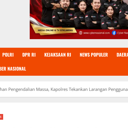
POLRI
DPR RI
KEJAKSAAN RI
NEWS POPULER
DAER
BER NASIONAL
atihan Pengendalian Massa, Kapolres Tekankan Larangan Pengguna
i