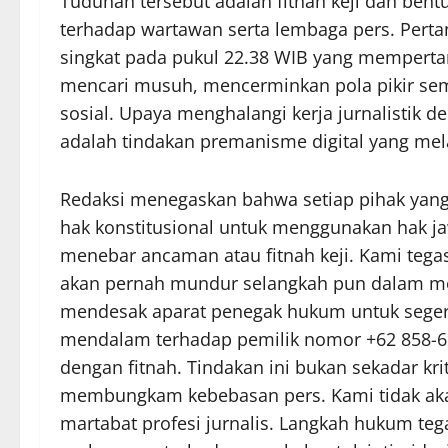
Tuduhan tersebut adalah fitnah keji dan ben
terhadap wartawan serta lembaga pers. Pertan
singkat pada pukul 22.38 WIB yang mempert
mencari musuh, mencerminkan pola pikir semp
sosial. Upaya menghalangi kerja jurnalisti
adalah tindakan premanisme digital yang m
Redaksi menegaskan bahwa setiap pihak yan
hak konstitusional untuk menggunakan hak j
menebar ancaman atau fitnah keji. Kami tegas
akan pernah mundur selangkah pun dalam me
mendesak aparat penegak hukum untuk seger
mendalam terhadap pemilik nomor +62 858-6
dengan fitnah. Tindakan ini bukan sekadar kri
membungkam kebebasan pers. Kami tidak aka
martabat profesi jurnalis. Langkah hukum te