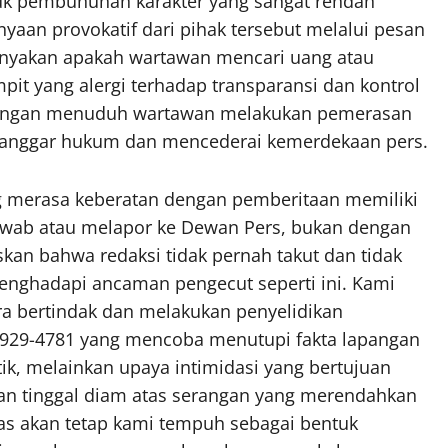
tuk pembunuhan karakter yang sangat rendah
yaan provokatif dari pihak tersebut melalui pesan
anyakan apakah wartawan mencari uang atau
it yang alergi terhadap transparansi dan kontrol
k dengan menuduh wartawan melakukan pemerasan
elanggar hukum dan mencederai kemerdekaan pers.
g merasa keberatan dengan pemberitaan memiliki
awab atau melapor ke Dewan Pers, bukan dengan
kan bahwa redaksi tidak pernah takut dan tidak
nghadapi ancaman pengecut seperti ini. Kami
a bertindak dan melakukan penyelidikan
929-4781 yang mencoba menutupi fakta lapangan
tik, melainkan upaya intimidasi yang bertujuan
n tinggal diam atas serangan yang merendahkan
gas akan tetap kami tempuh sebagai bentuk