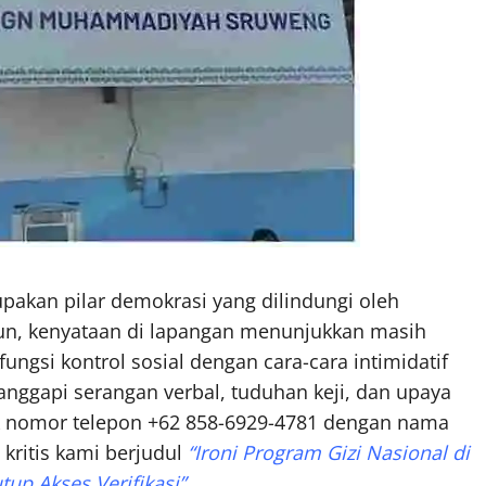
akan pilar demokrasi yang dilindungi oleh
, kenyataan di lapangan menunjukkan masih
si kontrol sosial dengan cara-cara intimidatif
anggapi serangan verbal, tuduhan keji, dan upaya
ik nomor telepon +62 858-6929-4781 dengan nama
kritis kami berjudul
“Ironi Program Gizi Nasional di
p Akses Verifikasi”.