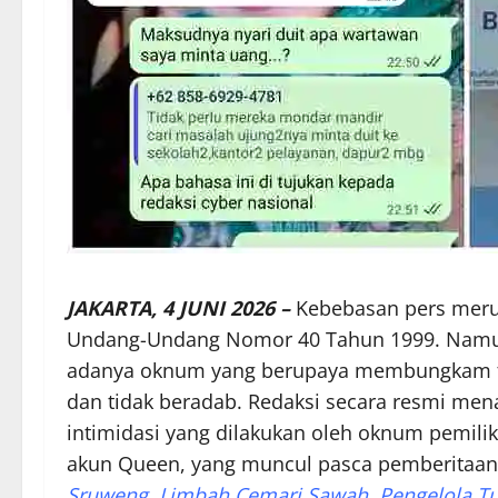
JAKARTA, 4 JUNI 2026 –
Kebebasan pers merup
Undang-Undang Nomor 40 Tahun 1999. Namun
adanya oknum yang berupaya membungkam fung
dan tidak beradab. Redaksi secara resmi men
intimidasi yang dilakukan oleh oknum pemil
akun Queen, yang muncul pasca pemberitaan 
Sruweng, Limbah Cemari Sawah, Pengelola Tutu