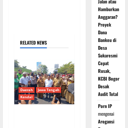
Jalan atau
Hamburkan
Anggaran?
Proyek
Dana
Bankeu di
RELATED NEWS
Desa
Sukaresmi
Cepat
Rusak,
KCBI Bogor
Desak
Daerah
Jawa Tengah
Audit Total
Kendal
Porn IP
mengenai
Peternak Ayam Petelur
Arogansi
Kendal Gelar Aksi