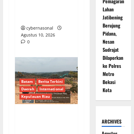
Pemagaran
Damai, Bagikan 15.000
Lahan
Ekor Ayam Gratis di
Jatibening
Alun-alun
Berujung
cybernasonal
Pidana,
Agustus 10, 2026
Nesan
0
Sudrajat
Dilaporkan
ke Polres
Metro
Bekasi
Batam
Berita Terkini
Kota
Daerah
International
Kepulauan Riau
Proyek APBD Batam
ARCHIVES
Rp44 Miliar Disorot:
Tanpa Papan Informasi,
Agustus