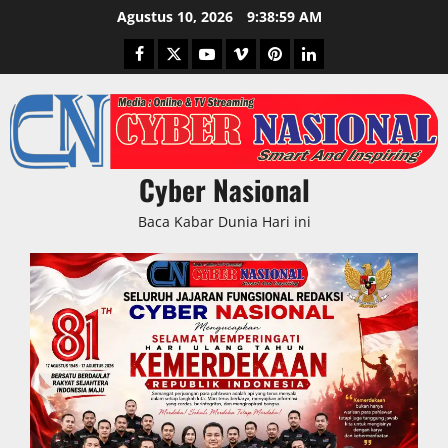
Skip
Agustus 10, 2026
9:39:00 AM
to
Facebook
Twitter
Youtube
Vimeo
Pinterest
LinkedIn
content
Cyber Nasional
Baca Kabar Dunia Hari ini