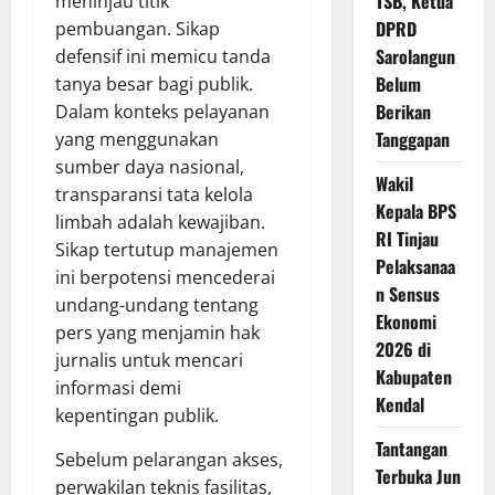
TSB, Ketua
meninjau titik
DPRD
pembuangan. Sikap
Sarolangun
defensif ini memicu tanda
Belum
tanya besar bagi publik.
Berikan
Dalam konteks pelayanan
Tanggapan
yang menggunakan
sumber daya nasional,
Wakil
transparansi tata kelola
Kepala BPS
limbah adalah kewajiban.
RI Tinjau
Sikap tertutup manajemen
Pelaksanaa
ini berpotensi mencederai
n Sensus
undang-undang tentang
Ekonomi
pers yang menjamin hak
2026 di
jurnalis untuk mencari
Kabupaten
informasi demi
Kendal
kepentingan publik.
Tantangan
Sebelum pelarangan akses,
Terbuka Jun
perwakilan teknis fasilitas,