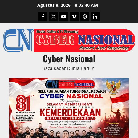
Skip
Agustus 8, 2026
8:03:41 AM
to
Facebook
Twitter
Youtube
Vimeo
Pinterest
LinkedIn
content
Cyber Nasional
Baca Kabar Dunia Hari ini