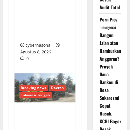
Warga Madina Desak
Audit Total
Kapolda Sumut Tindak
Porn Pics
Tegas Mafia PETI Asak
mengenai
Jarum: Jangan Tunggu
Bangun
Ada Korban Nyawa Lagi
Jalan atau
cybernasonal
Hamburkan
Agustus 8, 2026
Anggaran?
0
Proyek
Dana
Bankeu di
Breaking news
Daerah
Desa
Sulawesi Tengah
Sukaresmi
Cepat
Rusak,
ANCAMAN NYATA DI
KCBI Bogor
POSO: KETIKA
Desak