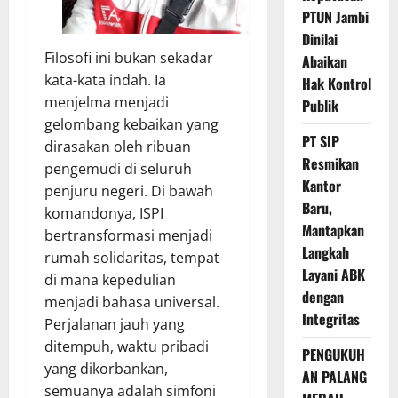
PTUN Jambi
Dinilai
Filosofi ini bukan sekadar
Abaikan
kata-kata indah. Ia
Hak Kontrol
menjelma menjadi
Publik
gelombang kebaikan yang
PT SIP
dirasakan oleh ribuan
Resmikan
pengemudi di seluruh
Kantor
penjuru negeri. Di bawah
Baru,
komandonya, ISPI
Mantapkan
bertransformasi menjadi
Langkah
rumah solidaritas, tempat
Layani ABK
di mana kepedulian
dengan
menjadi bahasa universal.
Integritas
Perjalanan jauh yang
ditempuh, waktu pribadi
PENGUKUH
yang dikorbankan,
AN PALANG
semuanya adalah simfoni