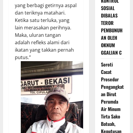
KONTROL
yang berbagi getirnya aspal
SOSIAL
dan teriknya matahari.
DIBALAS
Ketika satu terluka, yang
TEROR
lain merasakan perihnya.
PEMBUNUH
Maka, uluran tangan
AN OLEH
adalah refleks alami dari
OKNUM
ikatan yang takkan pernah
GGALIAN C
putus.”
Soroti
Cacat
Prosedur
Pengangkat
an Dirut
Perumda
Air Minum
Tirta Sako
Batuah,
Keputusan