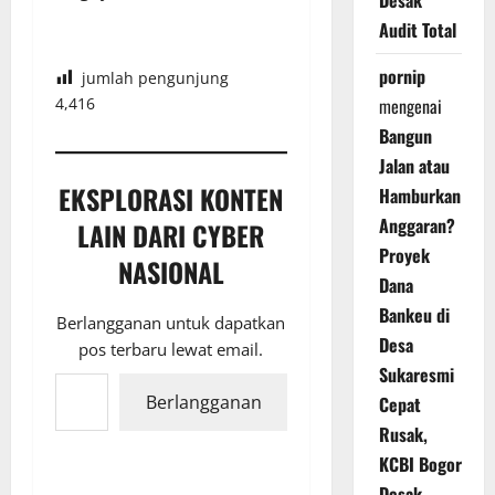
Desak
Audit Total
pornip
jumlah pengunjung
4,416
mengenai
Bangun
Jalan atau
EKSPLORASI KONTEN
Hamburkan
Anggaran?
LAIN DARI CYBER
Proyek
NASIONAL
Dana
Bankeu di
Berlangganan untuk dapatkan
Desa
pos terbaru lewat email.
Ketikkan email Anda...
Sukaresmi
Berlangganan
Cepat
Rusak,
KCBI Bogor
Desak