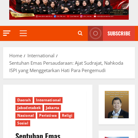
SUBSCRIBE
Primary
Menu
Home
International
Sentuhan Emas Persaudaraan: Ajat Sudrajat, Nahkoda
ISPI yang Menggetarkan Hati Para Pengemudi
Daerah
International
Jabodetabek
Jakarta
Nasional
Peristiwa
Religi
Sosial
Sentuhan Emas