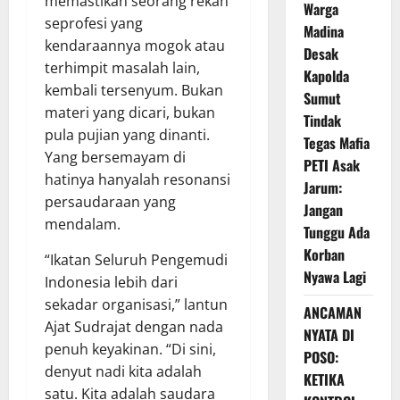
memastikan seorang rekan
Warga
seprofesi yang
Madina
kendaraannya mogok atau
Desak
terhimpit masalah lain,
Kapolda
kembali tersenyum. Bukan
Sumut
materi yang dicari, bukan
Tindak
pula pujian yang dinanti.
Tegas Mafia
Yang bersemayam di
PETI Asak
hatinya hanyalah resonansi
Jarum:
persaudaraan yang
Jangan
mendalam.
Tunggu Ada
Korban
“Ikatan Seluruh Pengemudi
Nyawa Lagi
Indonesia lebih dari
sekadar organisasi,” lantun
ANCAMAN
Ajat Sudrajat dengan nada
NYATA DI
penuh keyakinan. “Di sini,
POSO:
denyut nadi kita adalah
KETIKA
satu. Kita adalah saudara