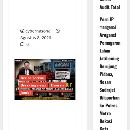
KONTROL SOSIAL
Audit Total
DIBALAS TEROR
PEMBUNUHAN OLEH
Porn IP
OKNUM GGALIAN C
mengenai
cybernasonal
Arogansi
Agustus 8, 2026
Pemagaran
0
Lahan
Jatibening
Berujung
Pidana,
Berita Terkini
Nesan
Breaking news
Daerah
Sudrajat
Jambi
Dilaporkan
ke Polres
Soroti Cacat Prosedur
Metro
Pengangkatan Dirut
Bekasi
Perumda Air Minum
Kota