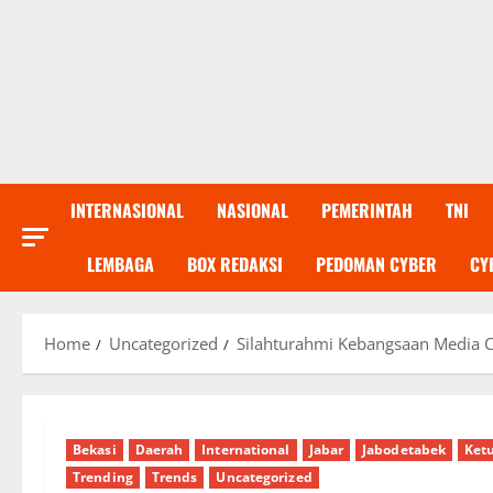
INTERNASIONAL
NASIONAL
PEMERINTAH
TNI
LEMBAGA
BOX REDAKSI
PEDOMAN CYBER
CY
Home
Uncategorized
Silahturahmi Kebangsaan Media 
Bekasi
Daerah
International
Jabar
Jabodetabek
Ket
Trending
Trends
Uncategorized