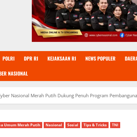
POLRI
DPR RI
KEJAKSAAN RI
NEWS POPULER
DAER
BER NASIONAL
Cyber Nasional Merah Putih Dukung Penuh Program Pembangun
ua Umum Merah Putih
Nasional
Sosial
Tips & Tricks
TNI