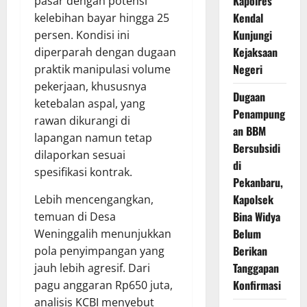
Kapolres
pasar dengan potensi
Kendal
kelebihan bayar hingga 25
Kunjungi
persen. Kondisi ini
Kejaksaan
diperparah dengan dugaan
Negeri
praktik manipulasi volume
pekerjaan, khususnya
Dugaan
ketebalan aspal, yang
Penampung
rawan dikurangi di
an BBM
lapangan namun tetap
Bersubsidi
dilaporkan sesuai
di
spesifikasi kontrak.
Pekanbaru,
Kapolsek
Lebih mencengangkan,
Bina Widya
temuan di Desa
Belum
Weninggalih menunjukkan
Berikan
pola penyimpangan yang
Tanggapan
jauh lebih agresif. Dari
Konfirmasi
pagu anggaran Rp650 juta,
analisis KCBI menyebut