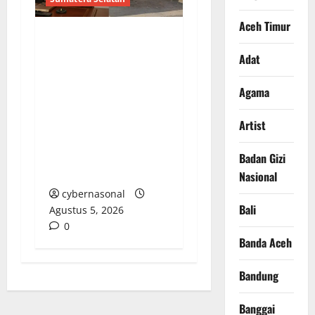
Aceh Timur
Darurat Korupsi
Adat
Pertanian OKU Timur:
Hak Petani Diduga
Agama
Disunat, RAMBO Siap
Drag Bantuan Oplah,
Artist
Benih Jagung dan
Alsintan ke Ranah
Badan Gizi
Hukum!
Nasional
cybernasonal
Bali
Agustus 5, 2026
0
Banda Aceh
Bandung
Banggai