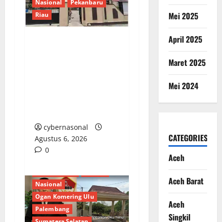
Nasional
Pekanbaru
Mei 2025
Riau
April 2025
Dugaan Penampungan
BBM Bersubsidi di
Maret 2025
Pekanbaru, Kapolsek
Mei 2024
Bina Widya Belum
Berikan Tanggapan
Konfirmasi
cybernasonal
CATEGORIES
Agustus 6, 2026
0
Aceh
Berita Terkini
Daerah
Aceh Barat
Nasional
Ogan Komering Ulu
Aceh
Palembang
Singkil
Sumatera Selatan