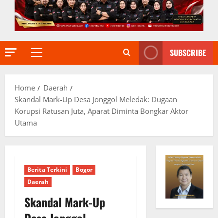
SUBSCRIBE
Primary
Menu
Home
Daerah
Skandal Mark-Up Desa Jonggol Meledak: Dugaan
Korupsi Ratusan Juta, Aparat Diminta Bongkar Aktor
Utama
Berita Terkini
Bogor
Daerah
Skandal Mark-Up
Desa Jonggol