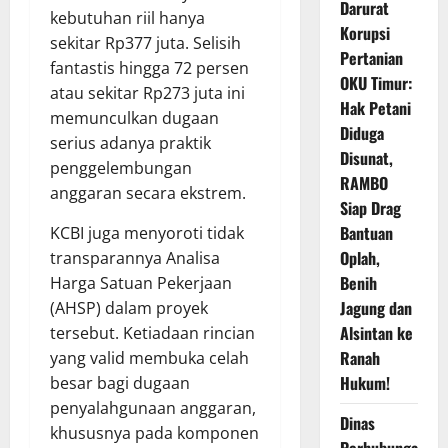
Darurat
kebutuhan riil hanya
Korupsi
sekitar Rp377 juta. Selisih
Pertanian
fantastis hingga 72 persen
OKU Timur:
atau sekitar Rp273 juta ini
Hak Petani
memunculkan dugaan
Diduga
serius adanya praktik
Disunat,
penggelembungan
RAMBO
anggaran secara ekstrem.
Siap Drag
Bantuan
KCBI juga menyoroti tidak
Oplah,
transparannya Analisa
Benih
Harga Satuan Pekerjaan
Jagung dan
(AHSP) dalam proyek
Alsintan ke
tersebut. Ketiadaan rincian
Ranah
yang valid membuka celah
Hukum!
besar bagi dugaan
penyalahgunaan anggaran,
Dinas
khususnya pada komponen