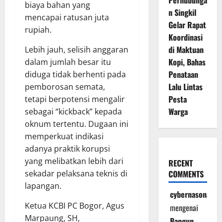
Perhubunga
biaya bahan yang
n Singkil
mencapai ratusan juta
Gelar Rapat
rupiah.
Koordinasi
di Maktuan
Lebih jauh, selisih anggaran
Kopi, Bahas
dalam jumlah besar itu
Penataan
diduga tidak berhenti pada
Lalu Lintas
pemborosan semata,
Pesta
tetapi berpotensi mengalir
Warga
sebagai “kickback” kepada
oknum tertentu. Dugaan ini
memperkuat indikasi
adanya praktik korupsi
yang melibatkan lebih dari
RECENT
sekadar pelaksana teknis di
COMMENTS
lapangan.
cybernasonal
Ketua KCBI PC Bogor, Agus
mengenai
Marpaung, SH,
Bangun