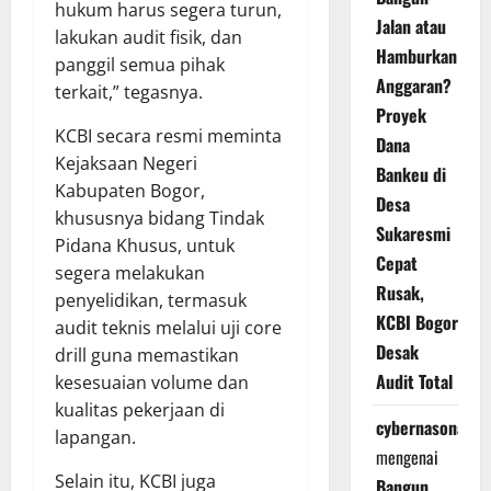
hukum harus segera turun,
Jalan atau
lakukan audit fisik, dan
Hamburkan
panggil semua pihak
Anggaran?
terkait,” tegasnya.
Proyek
KCBI secara resmi meminta
Dana
Kejaksaan Negeri
Bankeu di
Kabupaten Bogor,
Desa
khususnya bidang Tindak
Sukaresmi
Pidana Khusus, untuk
Cepat
segera melakukan
Rusak,
penyelidikan, termasuk
KCBI Bogor
audit teknis melalui uji core
Desak
drill guna memastikan
Audit Total
kesesuaian volume dan
kualitas pekerjaan di
cybernasonal
lapangan.
mengenai
Selain itu, KCBI juga
Bangun