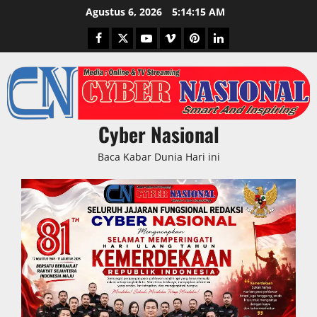
Skip
Agustus 6, 2026
5:14:16 AM
to
Facebook
Twitter
Youtube
Vimeo
Pinterest
LinkedIn
content
Cyber Nasional
Baca Kabar Dunia Hari ini