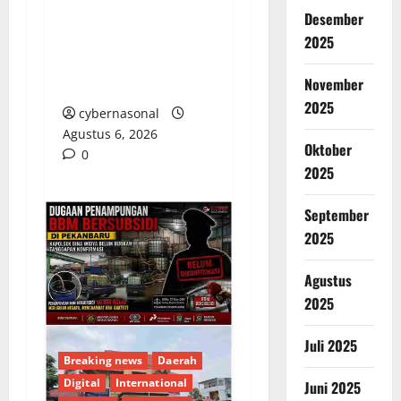
Jalan Rp6,62 Miliar,
Desember
WRC PAN-RI
2025
Prabumulih Dorong
November
Transparansi Anggaran
2025
cybernasonal
Agustus 6, 2026
Oktober
0
2025
September
2025
Agustus
2025
Juli 2025
Breaking news
Daerah
Digital
International
Juni 2025