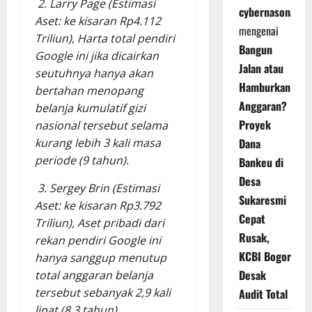
2. Larry Page (Estimasi
cybernasonal
Aset: ke kisaran Rp4.112
mengenai
Triliun), Harta total pendiri
Bangun
Google ini jika dicairkan
Jalan atau
seutuhnya hanya akan
Hamburkan
bertahan menopang
Anggaran?
belanja kumulatif gizi
Proyek
nasional tersebut selama
Dana
kurang lebih 3 kali masa
periode (9 tahun).
Bankeu di
Desa
3. Sergey Brin (Estimasi
Sukaresmi
Aset: ke kisaran Rp3.792
Cepat
Triliun), Aset pribadi dari
Rusak,
rekan pendiri Google ini
KCBI Bogor
hanya sanggup menutup
Desak
total anggaran belanja
tersebut sebanyak 2,9 kali
Audit Total
lipat (8,3 tahun).