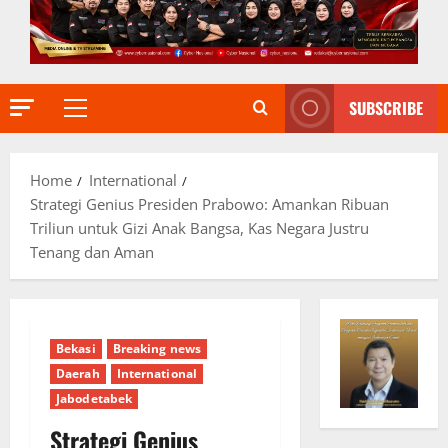
SUBSCRIBE
Primary
Menu
Home
International
Strategi Genius Presiden Prabowo: Amankan Ribuan
Triliun untuk Gizi Anak Bangsa, Kas Negara Justru
Tenang dan Aman
Bekasi
Breaking news
Daerah
International
Jabodetabek
Strategi Genius