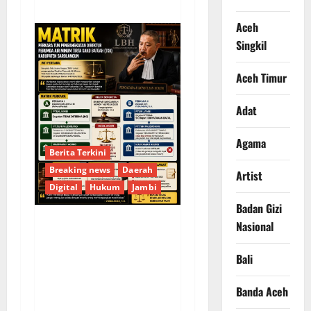
Aceh
Singkil
Aceh Timur
Adat
Agama
Berita Terkini
Breaking news
Daerah
Artist
Digital
Hukum
Jambi
Badan Gizi
Nasional
KELALAIAN HUKUM
PEMKAB
Bali
SAROLANGUN: SK
DIREKTUR PERUMDA
Banda Aceh
TSB DINYATAKAN