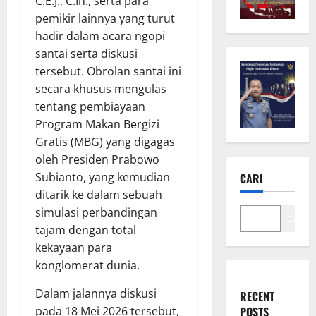
C.E.J., C.In., serta para
pemikir lainnya yang turut
hadir dalam acara ngopi
santai serta diskusi
tersebut. Obrolan santai ini
secara khusus mengulas
tentang pembiayaan
Program Makan Bergizi
Gratis (MBG) yang digagas
oleh Presiden Prabowo
Subianto, yang kemudian
CARI
ditarik ke dalam sebuah
simulasi perbandingan
Cari
tajam dengan total
kekayaan para
konglomerat dunia.
Dalam jalannya diskusi
RECENT
POSTS
pada 18 Mei 2026 tersebut,