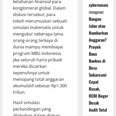
ketahanan finansial para
cybernasonal
konglomerat global. Dalam
mengenai
diskusi tersebut, para
Bangun
tokoh merumuskan sebuah
Jalan atau
simulasi matematis untuk
Hamburkan
mengukur seberapa lama
Anggaran?
orang-orang terkaya di
Proyek
dunia mampu membiayai
program MBG Indonesia
Dana
jika seluruh harta pribadi
Bankeu di
mereka dicairkan
Desa
sepenuhnya untuk
Sukaresmi
menopang total anggaran
Cepat
akumulatif sebesar Rp1.300
Rusak,
triliun.
KCBI Bogor
Desak
Hasil simulasi
perbandingan yang
Audit Total
dilahirkan dalam diskusi