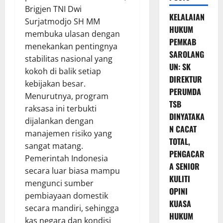
Brigjen TNI Dwi
KELALAIAN
Surjatmodjo SH MM
HUKUM
membuka ulasan dengan
PEMKAB
menekankan pentingnya
SAROLANG
stabilitas nasional yang
UN: SK
kokoh di balik setiap
DIREKTUR
kebijakan besar.
PERUMDA
Menurutnya, program
TSB
raksasa ini terbukti
DINYATAKA
dijalankan dengan
N CACAT
manajemen risiko yang
TOTAL,
sangat matang.
PENGACAR
Pemerintah Indonesia
A SENIOR
secara luar biasa mampu
KULITI
mengunci sumber
OPINI
pembiayaan domestik
KUASA
secara mandiri, sehingga
HUKUM
kas negara dan kondisi