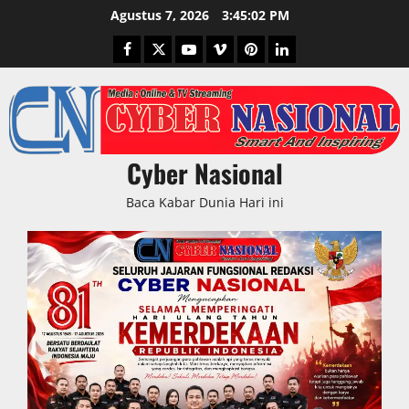
Skip
Agustus 7, 2026
3:45:03 PM
to
Facebook
Twitter
Youtube
Vimeo
Pinterest
LinkedIn
content
Cyber Nasional
Baca Kabar Dunia Hari ini