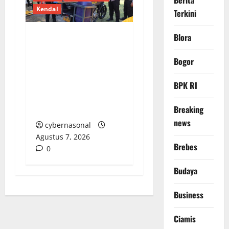
Berita
Kendal
Terkini
Blora
Polres Kendal Gelar
Apel Siaga
Bogor
Bhayangkara, Siap
Antisipasi Karhutla di
BPK RI
Puncak Musim
Breaking
Kemarau
news
cybernasonal
Agustus 7, 2026
Brebes
0
Budaya
Business
Ciamis