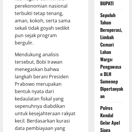
BUPATI
perekonomian nasional
terbukti tetap tenang,
Sepuluh
aman, kokoh, serta sama
Tahun
sekali tidak goyah sedikit
Beroperasi,
pun sejak program
Limbah
bergulir.
Cemari
Lahan
Mendukung analisis
Warga:
tersebut, Bobi Irawan
Pengawasa
menegaskan bahwa
n DLH
langkah berani Presiden
Sumenep
Prabowo merupakan
Dipertanyak
bentuk nyata dari
an
kedaulatan fiskal yang
sepenuhnya diabdikan
Polres
untuk kesejahteraan rakyat
Kendal
kecil. Berdasarkan kurasi
Gelar Apel
data pembiayaan yang
Siaga