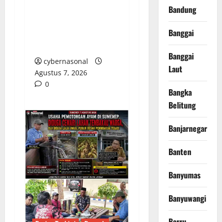
CACAT TOTAL,
Bandung
PENGACARA SENIOR
Banggai
KULITI OPINI KUASA
HUKUM BUPATI
Banggai
cybernasonal
Laut
Agustus 7, 2026
0
Bangka
Belitung
Banjarnegara
Banten
Banyumas
Banyuwangi
Barru