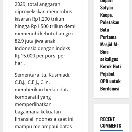
Bupati
2029, total anggaran
Sofyan
diproyeksikan menembus
Kaepa,
kisaran Rp1.200 triliun
Peletakan
hingga Rp1.500 triliun demi
Batu
memenuhi kebutuhan gizi
Pertama
82,9 juta jiwa anak
Masjid Al-
Indonesia dengan indeks
Bina
Rp15.000 per porsi per
sekaligus
hari.
Ketuk Hati
Pejabat
Sementara itu, Kusmiadi,
OPD untuk
C.B.J., C.E.J., C.In.
Berdonasi
memberikan bedah data
komparatif yang
memperlihatkan
bagaimana kekuatan
RECENT
finansial Indonesia saat ini
COMMENTS
mampu melampaui batas