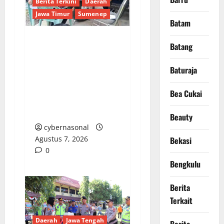
Berita Terkini
Daerah
Jawa Timur
Sumenep
Batam
Batang
Sepuluh Tahun
Beroperasi, Limbah
Baturaja
Cemari Lahan Warga:
Pengawasan DLH
Bea Cukai
Sumenep
Dipertanyakan
Beauty
cybernasonal
Agustus 7, 2026
Bekasi
0
Bengkulu
Berita
Terkait
Daerah
Jawa Tengah