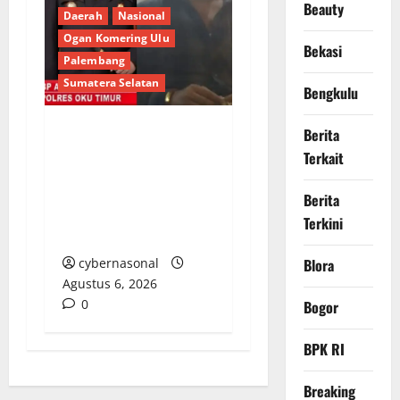
Beauty
Daerah
Nasional
Ogan Komering Ulu
Bekasi
Palembang
Sumatera Selatan
Bengkulu
Berita
Berupaya Hendak
Terkait
Sogok Media dan Catut
Kapolres: Ada Mafia di
Berita
Balik ‘Aksi Bisu’
Terkini
Polres OKU Timur?
cybernasonal
Blora
Agustus 6, 2026
0
Bogor
BPK RI
Breaking