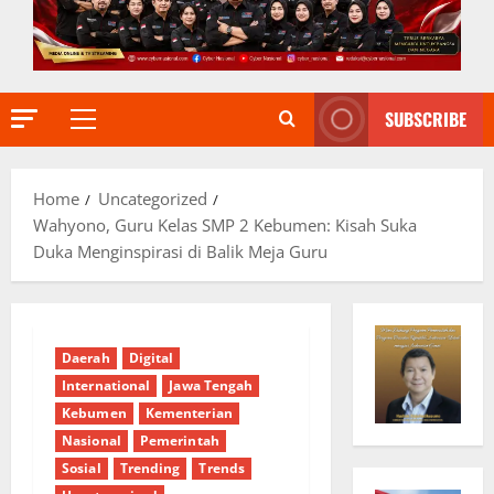
SUBSCRIBE
Primary
Menu
Home
Uncategorized
Wahyono, Guru Kelas SMP 2 Kebumen: Kisah Suka
Duka Menginspirasi di Balik Meja Guru
Daerah
Digital
International
Jawa Tengah
Kebumen
Kementerian
Nasional
Pemerintah
Sosial
Trending
Trends