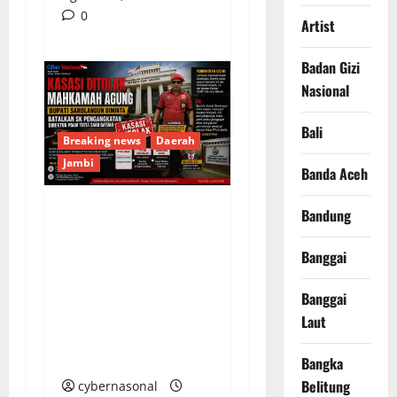
0
Artist
Badan Gizi
Nasional
Bali
Breaking news
Daerah
Jambi
Banda Aceh
Bandung
Kasasi Ditolak
Mahkamah Agung,
Banggai
Bupati Sarolangun
Diminta Batalkan SK
Banggai
Pengangkatan Direktur
Laut
PDAM Tirta Sako
Batuah
Bangka
Belitung
cybernasonal