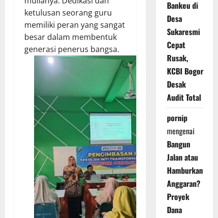
mulianya. Dedikasi dan
Bankeu di
ketulusan seorang guru
Desa
memiliki peran yang sangat
Sukaresmi
besar dalam membentuk
Cepat
generasi penerus bangsa.
Rusak,
KCBI Bogor
Desak
Audit Total
pornip
mengenai
Bangun
Jalan atau
Hamburkan
Anggaran?
Proyek
Dana