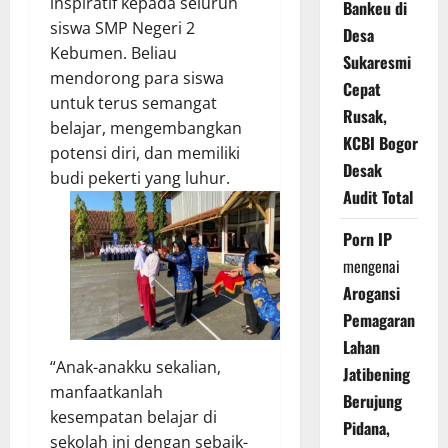
inspiratif kepada seluruh
Bankeu di
siswa SMP Negeri 2
Desa
Kebumen. Beliau
Sukaresmi
mendorong para siswa
Cepat
untuk terus semangat
Rusak,
belajar, mengembangkan
KCBI Bogor
potensi diri, dan memiliki
Desak
budi pekerti yang luhur.
Audit Total
Porn IP
mengenai
Arogansi
Pemagaran
Lahan
“Anak-anakku sekalian,
Jatibening
manfaatkanlah
Berujung
kesempatan belajar di
Pidana,
sekolah ini dengan sebaik-