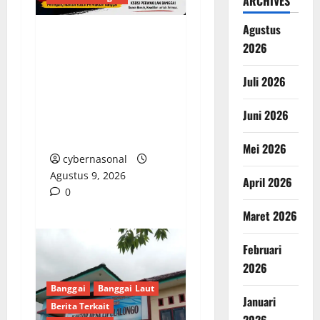
ARCHIVES
Agustus
Usut Tuntas
2026
Kecelakaan Kerja PT
Juli 2026
SASL & Sons, KSBSI
Banggai, Keselamatan
Juni 2026
Buruh Adalah Harga
Mati!
Mei 2026
cybernasonal
Agustus 9, 2026
April 2026
0
Maret 2026
Februari
2026
Banggai
Banggai Laut
Januari
Berita Terkait