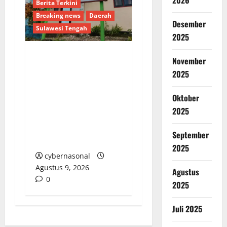
2026
Berita Terkini
Breaking news
Daerah
Desember
Sulawesi Tengah
2025
November
Dugaan Pengalihan
2025
Anggaran PAW, Pj
Kades Lipulalongo
Oktober
Tantang Inspektorat
2025
dan Kejari Banggai
Laut Lakukan
September
Pemeriksaan Terbuka
2025
cybernasonal
Agustus 9, 2026
Agustus
0
2025
Juli 2025