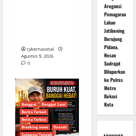
Arogansi
Majelis Ta’lim Az-Zahra
Pemagaran
Kebumen Gelar
Lahan
Pengajian Rutin
Jatibening
Bersama KH. Ahmad
Berujung
Riyanto Malam Ini
Pidana,
cybernasonal
Nesan
Agustus 9, 2026
Sudrajat
0
Dilaporkan
ke Polres
Metro
Bekasi
Kota
Banggai
Banggai Laut
Berita Terkait
Berita Terkini
Breaking news
Daerah
Sulawesi Tengah