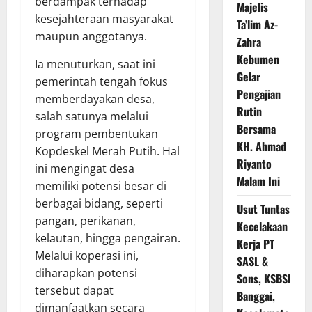
berdampak terhadap
Majelis
kesejahteraan masyarakat
Ta’lim Az-
maupun anggotanya.
Zahra
Kebumen
Ia menuturkan, saat ini
Gelar
pemerintah tengah fokus
Pengajian
memberdayakan desa,
Rutin
salah satunya melalui
Bersama
program pembentukan
KH. Ahmad
Kopdeskel Merah Putih. Hal
Riyanto
ini mengingat desa
Malam Ini
memiliki potensi besar di
berbagai bidang, seperti
Usut Tuntas
pangan, perikanan,
Kecelakaan
kelautan, hingga pengairan.
Kerja PT
Melalui koperasi ini,
SASL &
diharapkan potensi
Sons, KSBSI
tersebut dapat
Banggai,
dimanfaatkan secara