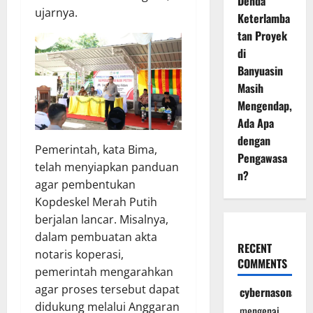
Denda
ujarnya.
Keterlamba
tan Proyek
di
Banyuasin
Masih
Mengendap,
Ada Apa
dengan
Pemerintah, kata Bima,
Pengawasa
telah menyiapkan panduan
n?
agar pembentukan
Kopdeskel Merah Putih
berjalan lancar. Misalnya,
dalam pembuatan akta
RECENT
notaris koperasi,
COMMENTS
pemerintah mengarahkan
agar proses tersebut dapat
cybernasonal
didukung melalui Anggaran
mengenai