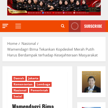
SUBSCRIBE
Primary
Menu
Home
Nasional
Wamendagri Bima Tekankan Kopdeskel Merah Putih
Harus Berdampak terhadap Kesejahteraan Masyarakat
Daerah
Jakarta
Kementerian
Lembaga
Nasional
Pemerintah
Sosial
Wamendagri Bima