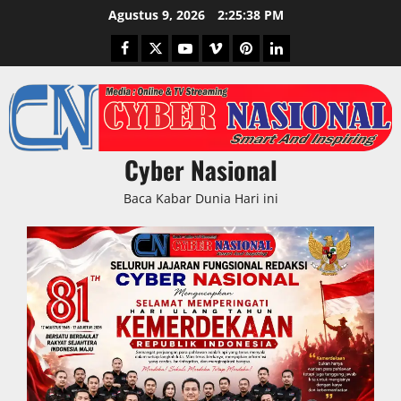
Skip
Agustus 9, 2026
2:25:39 PM
to
Facebook
Twitter
Youtube
Vimeo
Pinterest
LinkedIn
content
Cyber Nasional
Baca Kabar Dunia Hari ini