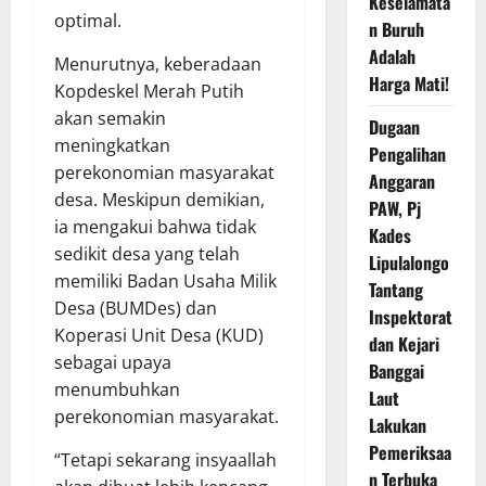
Keselamata
optimal.
n Buruh
Adalah
Menurutnya, keberadaan
Harga Mati!
Kopdeskel Merah Putih
akan semakin
Dugaan
meningkatkan
Pengalihan
perekonomian masyarakat
Anggaran
desa. Meskipun demikian,
PAW, Pj
ia mengakui bahwa tidak
Kades
sedikit desa yang telah
Lipulalongo
memiliki Badan Usaha Milik
Tantang
Desa (BUMDes) dan
Inspektorat
Koperasi Unit Desa (KUD)
dan Kejari
sebagai upaya
Banggai
menumbuhkan
Laut
perekonomian masyarakat.
Lakukan
Pemeriksaa
“Tetapi sekarang insyaallah
n Terbuka