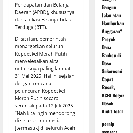
Pendapatan dan Belanja
Bangun
Daerah (APBD), khususnya
Jalan atau
dari alokasi Belanja Tidak
Hamburkan
Terduga (BTT).
Anggaran?
Proyek
Di sisi lain, pemerintah
menargetkan seluruh
Dana
Kopdeskel Merah Putih
Bankeu di
menyelesaikan akta
Desa
notarisnya paling lambat
Sukaresmi
31 Mei 2025. Hal ini sejalan
Cepat
dengan rencana
Rusak,
peluncuran Kopdeskel
KCBI Bogor
Merah Putih secara
Desak
serentak pada 12 Juli 2025.
Audit Total
“Nah kita ingin mendorong
di seluruh Indonesia
pornip
[termasuk] di seluruh Aceh
mengenai