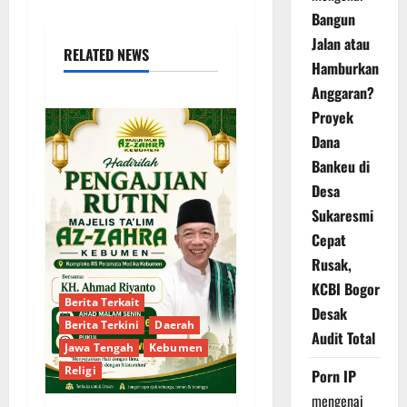
Bangun
Jalan atau
RELATED NEWS
Hamburkan
Anggaran?
Proyek
Dana
Bankeu di
Desa
Sukaresmi
Cepat
Rusak,
KCBI Bogor
Berita Terkait
Desak
Berita Terkini
Daerah
Audit Total
Jawa Tengah
Kebumen
Religi
Porn IP
mengenai