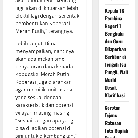
akan dibuat lebih kencang
lagi, akan diikhtiarkan lebih
Kepala TK
efektif lagi dengan serentak
Pembina
pembentukan Koperasi
Negeri 1
Merah Putih,” terangnya.
Bengkulu
dan Guru
Lebih lanjut, Bima
Dilaporkan
menyampaikan, nantinya
Berlibur di
akan ada mekanisme
Tengah Isu
penyaluran dana kepada
Pungli, Wali
Kopdeskel Merah Putih.
Murid
Koperasi juga diarahkan
Desak
agar memiliki unit usaha
Klarifikasi
yang sesuai dengan
karakteristik dan potensi
Sorotan
wilayah masing-masing.
Tajam:
“Sesuai dengan apa yang
Ratusan
bisa dijadikan potensi di
Juta Rupiah
sini untuk dikembangkan,”