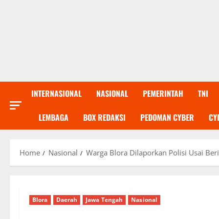
INTERNASIONAL
NASIONAL
PEMERINTAH
TNI
LEMBAGA
BOX REDAKSI
PEDOMAN CYBER
CY
Home
Nasional
Warga Blora Dilaporkan Polisi Usai Ber
Blora
Daerah
Jawa Tengah
Nasional