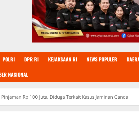
POLRI
DPR RI
KEJAKSAAN RI
NEWS POPULER
DAER
BER NASIONAL
i Pinjaman Rp 100 Juta, Diduga Terkait Kasus Jaminan Ganda