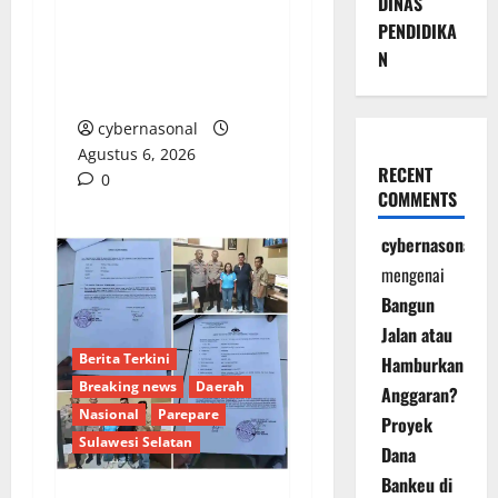
DINAS
Gubernur Tak Steril
PENDIDIKA
dari OTT: Bukti Belum
N
Cukup, Bukan
Dilindungi
cybernasonal
Agustus 6, 2026
RECENT
0
COMMENTS
cybernasonal
mengenai
Bangun
Jalan atau
Berita Terkini
Hamburkan
Breaking news
Daerah
Anggaran?
Nasional
Parepare
Proyek
Sulawesi Selatan
Dana
Bankeu di