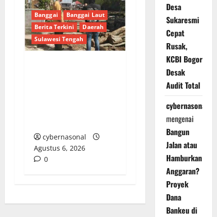
Desa
Banggai
Banggai Laut
Sukaresmi
Berita Terkini
Daerah
Cepat
Sulawesi Tengah
Rusak,
KCBI Bogor
Desak
Tim Monitoring Bidang
Audit Total
Kawasan Permukiman
Tinjau Program
cybernasonal
Pembangunan di Tiga
mengenai
Desa Banggai Laut
Bangun
cybernasonal
Jalan atau
Agustus 6, 2026
Hamburkan
0
Anggaran?
Proyek
Dana
Bankeu di