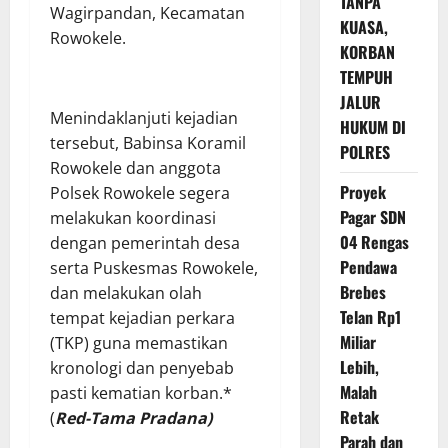
TANPA
Wagirpandan, Kecamatan
KUASA,
Rowokele.
KORBAN
TEMPUH
JALUR
Menindaklanjuti kejadian
HUKUM DI
tersebut, Babinsa Koramil
POLRES
Rowokele dan anggota
Proyek
Polsek Rowokele segera
Pagar SDN
melakukan koordinasi
04 Rengas
dengan pemerintah desa
Pendawa
serta Puskesmas Rowokele,
Brebes
dan melakukan olah
Telan Rp1
tempat kejadian perkara
Miliar
(TKP) guna memastikan
Lebih,
kronologi dan penyebab
Malah
pasti kematian korban.*
Retak
(
Red-Tama Pradana)
Parah dan