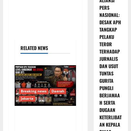
ALIANSI
PERS
NASIONAL:
DESAK APH
TANGKAP
PELAKU
TEROR
RELATED NEWS
TERHADAP
JURNALIS
DAN USUT
TUNTAS
GURITA
PUNGLI
Breaking news
Daerah
BERJAMAA
Jakarta
H SERTA
DUGAAN
KETERLIBAT
Pimpinan KPK
AN KEPALA
Tegaskan Level