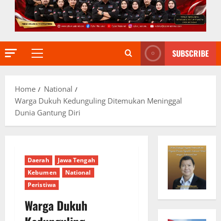
SUBSCRIBE
Primary
Menu
Home
National
Warga Dukuh Kedunguling Ditemukan Meninggal
Dunia Gantung Diri
Daerah
Jawa Tengah
Kebumen
National
Peristiwa
Warga Dukuh