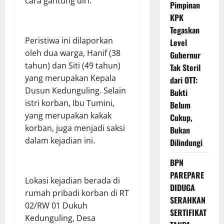
cara gantung diri.
Pimpinan
KPK
Tegaskan
Peristiwa ini dilaporkan
Level
oleh dua warga, Hanif (38
Gubernur
tahun) dan Siti (49 tahun)
Tak Steril
yang merupakan Kepala
dari OTT:
Dusun Kedunguling. Selain
Bukti
istri korban, Ibu Tumini,
Belum
yang merupakan kakak
Cukup,
korban, juga menjadi saksi
Bukan
dalam kejadian ini.
Dilindungi
BPN
PAREPARE
Lokasi kejadian berada di
DIDUGA
rumah pribadi korban di RT
SERAHKAN
02/RW 01 Dukuh
SERTIFIKAT
Kedunguling, Desa