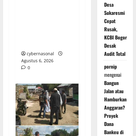
Desa
BPN PAREPARE
Sukaresmi
DIDUGA SERAHKAN
Cepat
SERTIFIKAT TANPA
KUASA, KORBAN
Rusak,
TEMPUH JALUR
KCBI Bogor
HUKUM DI POLRES
Desak
Audit Total
cybernasonal
Agustus 6, 2026
pornip
0
mengenai
Bangun
Jalan atau
Hamburkan
Anggaran?
Proyek
Dana
Bankeu di