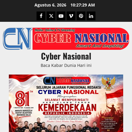
Skip
Agustus 6, 2026
10:27:30 AM
to
Facebook
Twitter
Youtube
Vimeo
Pinterest
LinkedIn
content
Cyber Nasional
Baca Kabar Dunia Hari ini