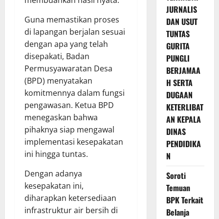
membuahkan hasil nyata.
JURNALIS
Guna memastikan proses
DAN USUT
di lapangan berjalan sesuai
TUNTAS
dengan apa yang telah
GURITA
disepakati, Badan
PUNGLI
Permusyawaratan Desa
BERJAMAA
(BPD) menyatakan
H SERTA
komitmennya dalam fungsi
DUGAAN
pengawasan. Ketua BPD
KETERLIBAT
menegaskan bahwa
AN KEPALA
pihaknya siap mengawal
DINAS
implementasi kesepakatan
PENDIDIKA
ini hingga tuntas.
N
Dengan adanya
Soroti
kesepakatan ini,
Temuan
diharapkan ketersediaan
BPK Terkait
infrastruktur air bersih di
Belanja