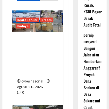
Rusak,
KCBI Bogor
Desak
Berita Terkini
Brebes
Audit Total
Budaya
pornip
mengenai
Proyek Pagar SDN 04
Bangun
Rengas Pendawa
Jalan atau
Brebes Telan Rp1
Hamburkan
Miliar Lebih, Malah
Retak Parah dan Cuma
Anggaran?
Ditambal
Proyek
Dana
cybernasonal
Agustus 6, 2026
Bankeu di
0
Desa
Sukaresmi
Cepat