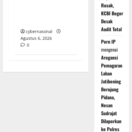
PUNGLI BERJAMAAH
Rusak,
SERTA DUGAAN
KCBI Bogor
KETERLIBATAN KEPALA
Desak
DINAS PENDIDIKAN
Audit Total
cybernasonal
Agustus 6, 2026
Porn IP
0
mengenai
Arogansi
Pemagaran
Lahan
Jatibening
Berujung
Pidana,
Nesan
Sudrajat
Dilaporkan
ke Polres