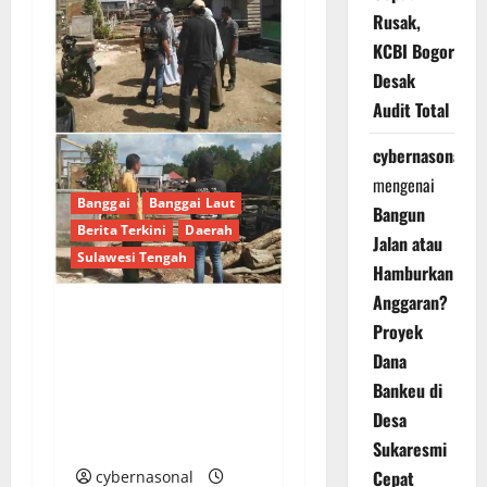
Rusak,
KCBI Bogor
Desak
Audit Total
cybernasonal
mengenai
Banggai
Banggai Laut
Bangun
Berita Terkini
Daerah
Jalan atau
Sulawesi Tengah
Hamburkan
Anggaran?
Proyek
Tim Monitoring Bidang
Dana
Kawasan Permukiman
Tinjau Program
Bankeu di
Pembangunan di Tiga
Desa
Desa Banggai Laut
Sukaresmi
Cepat
cybernasonal