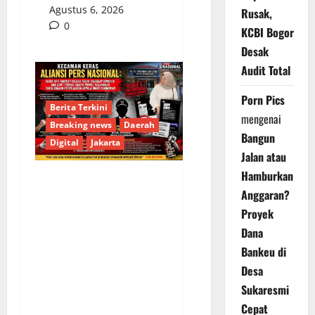
Agustus 6, 2026
Rusak,
0
KCBI Bogor
Desak
Audit Total
Porn Pics
Berita Terkini
mengenai
Breaking news
Daerah
Bangun
Digital
Jakarta
Jalan atau
Hamburkan
KECAMAN KERAS
Anggaran?
ALIANSI PERS
Proyek
NASIONAL: DESAK APH
Dana
TANGKAP PELAKU
Bankeu di
TEROR TERHADAP
Desa
JURNALIS DAN USUT
Sukaresmi
TUNTAS GURITA
Cepat