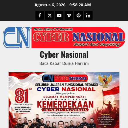
Skip
Agustus 6, 2026
9:58:21 AM
to
Facebook
Twitter
Youtube
Vimeo
Pinterest
LinkedIn
content
Cyber Nasional
Baca Kabar Dunia Hari ini