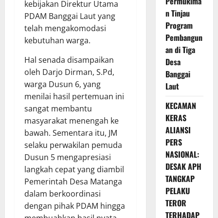
Permukima
kebijakan Direktur Utama
n Tinjau
PDAM Banggai Laut yang
Program
telah mengakomodasi
Pembangun
kebutuhan warga.
an di Tiga
Hal senada disampaikan
Desa
oleh Darjo Dirman, S.Pd,
Banggai
warga Dusun 6, yang
Laut
menilai hasil pertemuan ini
KECAMAN
sangat membantu
KERAS
masyarakat menengah ke
ALIANSI
bawah. Sementara itu, JM
PERS
selaku perwakilan pemuda
NASIONAL:
Dusun 5 mengapresiasi
DESAK APH
langkah cepat yang diambil
TANGKAP
Pemerintah Desa Matanga
PELAKU
dalam berkoordinasi
TEROR
dengan pihak PDAM hingga
TERHADAP