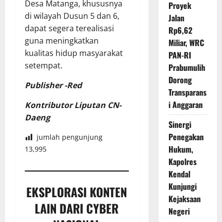
Desa Matanga, khususnya
Proyek
di wilayah Dusun 5 dan 6,
Jalan
dapat segera terealisasi
Rp6,62
guna meningkatkan
Miliar, WRC
kualitas hidup masyarakat
PAN-RI
setempat.
Prabumulih
Dorong
Publisher -Red
Transparans
i Anggaran
Kontributor Liputan CN-
Daeng
Sinergi
Penegakan
jumlah pengunjung
Hukum,
13,995
Kapolres
Kendal
Kunjungi
EKSPLORASI KONTEN
Kejaksaan
LAIN DARI CYBER
Negeri