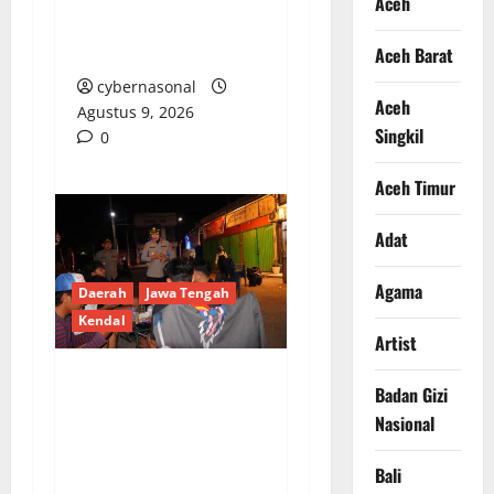
Aceh
Pertanyakan Kinerja
Penyidik Tipidter
Aceh Barat
cybernasonal
Aceh
Agustus 9, 2026
Singkil
0
Aceh Timur
Adat
Agama
Daerah
Jawa Tengah
Kendal
Artist
Badan Gizi
Polres Kendal Gelar
Nasional
Apel Gabungan dan
Patroli Skala Besar,
Bali
Antisipasi Balap Liar