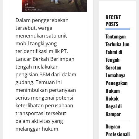
RECENT
Dalam penggerebekan
POSTS
tersebut, warga
menemukan satu unit
Tantangan
mobil tangki yang
Terbuka Jun
teridentifikasi milik PT.
Fahmi di
Lancar Berkah Berlimpah
Tengah
tengah melakukan
Sorotan
pengisian BBM dari dalam
Lemahnya
gudang. Temuan ini
Penegakan
menimbulkan pertanyaan
Hukum
serius mengenai potensi
Rokok
keterlibatan perusahaan
Ilegal di
transportasi tersebut
Kampar
dalam aktivitas yang
Dugaan
melanggar hukum.
Profesionali