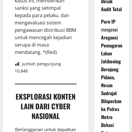
kasus ini, memberikan
Desak
sanksi yang setimpal
Audit Total
kepada para pelaku, dan
Porn IP
mengevaluasi sistem
mengenai
pengawasan distribusi BBM
Arogansi
untuk mencegah kejadian
serupa di masa
Pemagaran
mendatang. *(Red)
Lahan
Jatibening
jumlah pengunjung
Berujung
10,848
Pidana,
Nesan
Sudrajat
EKSPLORASI KONTEN
Dilaporkan
LAIN DARI CYBER
ke Polres
NASIONAL
Metro
Bekasi
Berlangganan untuk dapatkan