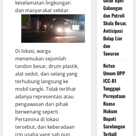
Gelar Apel
keselamatan lingkungan
Gabungan
dan masyarakat sekitar.
dan Patroli
Skala Besar,
Antisipasi
Balap Liar
dan
Di lokasi, warga
Tawuran
menemukan sejumlah
Ketua
tandon besar, drum plastik,
Umum DPP
alat sedot, dan selang yang
ICC-RI
terhubung langsung ke
Tanggapi
mobil tangki. Tidak terlihat
Pernyataan
adanya representasi atau
Kuasa
pengawasan dari pihak
Hukum
berwenang seperti
Bupati
Pertamina di lokasi
Sarolangun
tersebut, dan keberadaan
Terkait
izin usaha yang sah pun