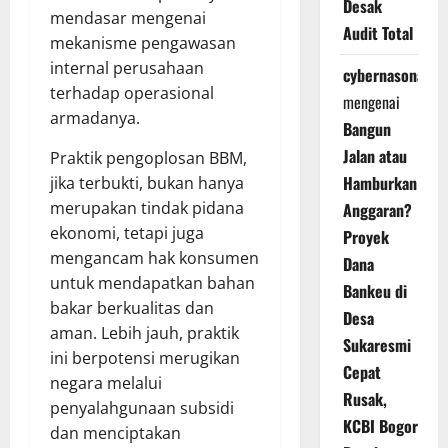
Desak
mendasar mengenai
Audit Total
mekanisme pengawasan
internal perusahaan
cybernasonal
terhadap operasional
mengenai
armadanya.
Bangun
Jalan atau
Praktik pengoplosan BBM,
Hamburkan
jika terbukti, bukan hanya
merupakan tindak pidana
Anggaran?
ekonomi, tetapi juga
Proyek
mengancam hak konsumen
Dana
untuk mendapatkan bahan
Bankeu di
bakar berkualitas dan
Desa
aman. Lebih jauh, praktik
Sukaresmi
ini berpotensi merugikan
Cepat
negara melalui
Rusak,
penyalahgunaan subsidi
KCBI Bogor
dan menciptakan