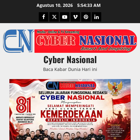
Skip
Agustus 10, 2026
5:54:34 AM
to
Facebook
Twitter
Youtube
Vimeo
Pinterest
LinkedIn
content
Cyber Nasional
Baca Kabar Dunia Hari ini