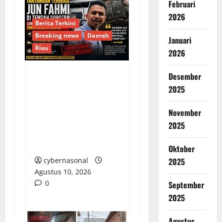
Februari
2026
Berita Terkini
Breaking news
Daerah
Januari
Riau
2026
Desember
Tantangan Terbuka Jun
2025
Fahmi di Tengah
Sorotan Lemahnya
November
Penegakan Hukum
2025
Rokok Ilegal di
Kampar
Oktober
2025
cybernasonal
Agustus 10, 2026
0
September
2025
Agustus