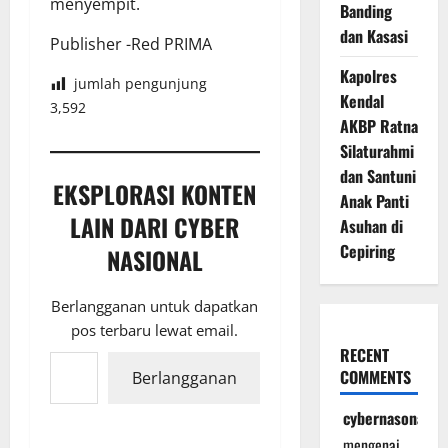
menyempit.
Banding
dan Kasasi
Publisher -Red PRIMA
Kapolres
jumlah pengunjung
Kendal
3,592
AKBP Ratna
Silaturahmi
dan Santuni
EKSPLORASI KONTEN
Anak Panti
LAIN DARI CYBER
Asuhan di
Cepiring
NASIONAL
Berlangganan untuk dapatkan
pos terbaru lewat email.
Ketikkan email Anda...
RECENT
COMMENTS
Berlangganan
cybernasonal
mengenai