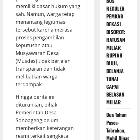
BOS
memiliki dasar hukum yang
REGULER
sah. Namun, warga tetap
PEMKAB
menantang legitimasi
BEKASI
tersebut karena merasa
DISOROT:
proses pengambilan
RATUSAN
keputusan atau
MILIAR
Musyawarah Desa
RUPIAH
(Musdes) tidak berjalan
DIUJI,
transparan dan tidak
BELANJA
melibatkan warga
TUNAI
terdampak.
CAPAI
BELASAN
Hingga berita ini
MILIAR
diturunkan, pihak
Pemerintah Desa
Dua Tahun
Sonoageng belum
Pasca-
memberikan keterangan
Tabrakan,
resmi terkait sengketa
Mobil Dinas