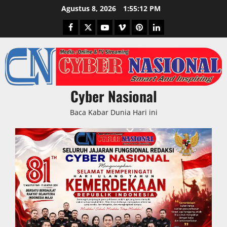
Skip
Agustus 8, 2026
1:55:13 PM
to
Facebook
Twitter
Youtube
Vimeo
Pinterest
LinkedIn
content
Cyber Nasional
Baca Kabar Dunia Hari ini