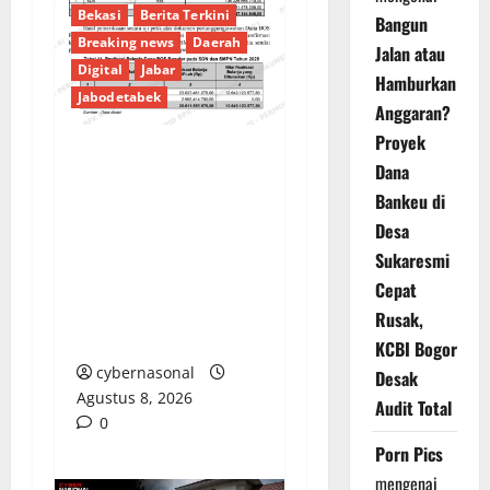
Bekasi
Berita Terkini
Bangun
Breaking news
Daerah
Jalan atau
Digital
Jabar
Hamburkan
Jabodetabek
Anggaran?
Proyek
Dana
PENGELOLAAN DANA
Bankeu di
BOS REGULER
PEMKAB BEKASI
Desa
DISOROT: RATUSAN
Sukaresmi
MILIAR RUPIAH DIUJI,
Cepat
BELANJA TUNAI CAPAI
Rusak,
BELASAN MILIAR
KCBI Bogor
cybernasonal
Desak
Agustus 8, 2026
Audit Total
0
Porn Pics
mengenai