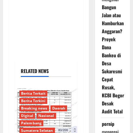
Bangun
Jalan atau
Hamburkan
Anggaran?
Proyek
Dana
Bankeu di
Desa
RELATED NEWS
Sukaresmi
Cepat
Rusak,
Berita Terkait
KCBI Bogor
Berita Terkini
Desak
Breaking news
Daerah
Audit Total
Digital
Nasional
pornip
Palembang
Sumatera Selatan
mengenai