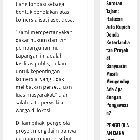
Sorotan
tiang fondasi sebagai
Tajam:
bentuk penolakan atas
Ratusan
komersialisasi aset desa.
Juta Rupiah
“Kami mempertanyakan
Denda
dasar hukum dan izin
Keterlamba
pembangunan ini.
tan Proyek
Lapangan ini adalah
di
fasilitas publik, bukan
Banyuasin
untuk kepentingan
Masih
komersial yang tidak
Mengendap,
melibatkan persetujuan
Ada Apa
luas masyarakat,” ujar
dengan
salah satu perwakilan
Pengawasa
warga di lokasi.
n?
Di lain pihak, pengelola
PENGELOLA
proyek mengklaim bahwa
AN DANA
pembangunan tersebut