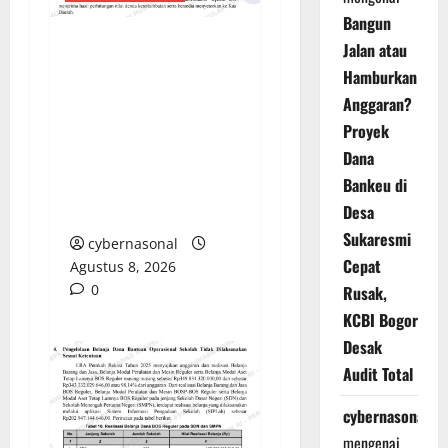
Bangun
Jalan atau
Sorotan Tajam:
Hamburkan
Ratusan Juta Rupiah
Anggaran?
Denda Keterlambatan
Proyek
Proyek di Banyuasin
Dana
Masih Mengendap, Ada
Bankeu di
Apa dengan
Desa
Pengawasan?
Sukaresmi
cybernasonal
Cepat
Agustus 8, 2026
0
Rusak,
KCBI Bogor
Desak
Audit Total
cybernasonal
mengenai