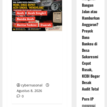
Bangun
Jalan atau
Aceh
Aceh Singkil
Hamburkan
Banda Aceh
Anggaran?
Berita Terkini
Daerah
Proyek
Dana
Dua Tahun Pasca-
Bankeu di
Tabrakan, Mobil Dinas
Desa
Bupati Aceh Singkil
Sukaresmi
“Menghilang”:
Cepat
Transparansi Tata
Rusak,
Kelola Aset
KCBI Bogor
Dipertanyakan
Desak
cybernasonal
Audit Total
Agustus 8, 2026
0
Porn IP
mengenai