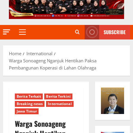
SUBSCRIBE
Primary
Menu
Home
International
Warga Sonoageng Nganjuk Hentikan Paksa
Pembangunan Koperasi di Lahan Olahraga
Berita Terkait
Berita Terkini
Breaking news
International
Jawa Timur
Warga Sonoageng