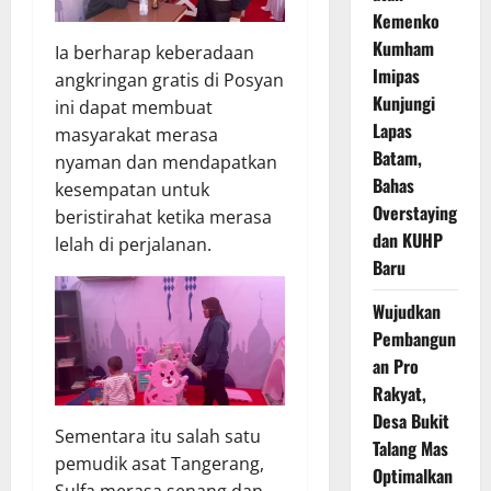
Kemenko
Kumham
Ia berharap keberadaan
Imipas
angkringan gratis di Posyan
Kunjungi
ini dapat membuat
Lapas
masyarakat merasa
Batam,
nyaman dan mendapatkan
Bahas
kesempatan untuk
Overstaying
beristirahat ketika merasa
dan KUHP
lelah di perjalanan.
Baru
Wujudkan
Pembangun
an Pro
Rakyat,
Desa Bukit
Sementara itu salah satu
Talang Mas
pemudik asat Tangerang,
Optimalkan
Sulfa merasa senang dan