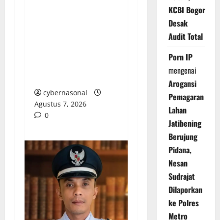
Pencairan Rp38,8
KCBI Bogor
Miliar Tanpa Kendali:
Desak
Dana Hibah KONI
Audit Total
Kabupaten Bekasi TA
2023 Disorot Tajam,
Porn IP
Miliaran Rupiah
mengenai
Mengalir Menyimpang
Arogansi
cybernasonal
Pemagaran
Agustus 7, 2026
Lahan
0
Jatibening
Berujung
Pidana,
Nesan
Sudrajat
Dilaporkan
ke Polres
Metro