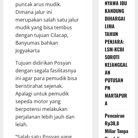
NYAWA IBU
puncak arus mudik.
KANDUNG
Dimana jalur ini
DIHARGAI
merupakan salah satu jalur
LIMA
mudik yang bisa tembus
TAHUN
dengan tujuan Cilacap,
PENJARA:
Banyumas bahkan
LSM-KCBI
Jogyakarta
SOROTI
Tujuan didirikan Posyan
KEJANGGAL
dengan segala fasilitasnya
AN
ini agar para pemudik bisa
PUTUSAN
beristirahat sejenak.
PN
Apalagi untuk pemudik
MARTAPUR
sepeda motor yang
A
berpotensi melakukan
Pencairan
perjalanan lebih jauh dan
Rp38,8
lelah.
Miliar Tanpa
“Salah satu Posyan yang