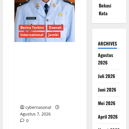
Bekasi
Kota
Berita Terkini
Daerah
International
Jambi
ARCHIVES
Agustus
Wujudkan
Pembangunan Pro
2026
Rakyat, Desa Bukit
Juli 2026
Talang Mas Optimalkan
Dana Terbatas Melalui
Juni 2026
Semangat Gotong
Royong
Mei 2026
cybernasonal
Agustus 7, 2026
April 2026
0