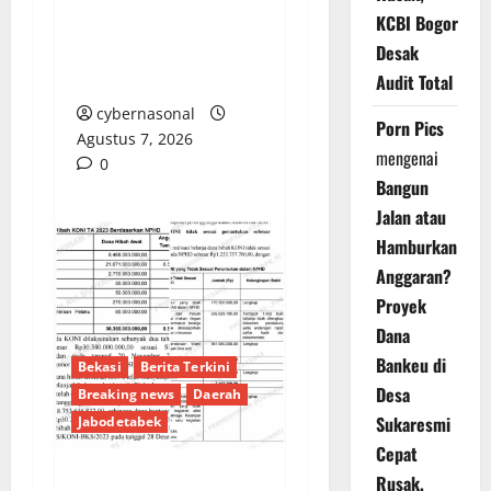
KCBI Bogor
SOROTI KEJANGGALAN
PUTUSAN PN
Desak
MARTAPURA
Audit Total
cybernasonal
Porn Pics
Agustus 7, 2026
mengenai
0
Bangun
Jalan atau
Hamburkan
Anggaran?
Proyek
Dana
Bankeu di
Bekasi
Berita Terkini
Desa
Breaking news
Daerah
Sukaresmi
Jabodetabek
Cepat
Rusak,