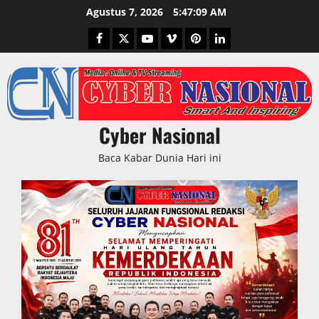
Skip
Agustus 7, 2026
5:47:10 AM
to
Facebook
Twitter
Youtube
Vimeo
Pinterest
LinkedIn
content
Cyber Nasional
Baca Kabar Dunia Hari ini