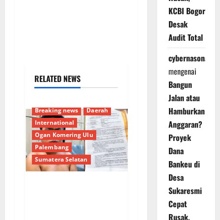
KCBI Bogor
Desak
Audit Total
cybernasonal
mengenai
RELATED NEWS
Bangun
Jalan atau
Hamburkan
Breaking news
Daerah
International
Anggaran?
Ogan Komering Ulu
Proyek
Palembang
Dana
Sumatera Selatan
Bankeu di
Desa
Sukaresmi
NYAWA IBU KANDUNG
Cepat
DIHARGAI LIMA TAHUN
Rusak,
PENJARA: LSM-KCBI