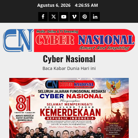
Skip
Agustus 6, 2026
4:26:56 AM
to
Facebook
Twitter
Youtube
Vimeo
Pinterest
LinkedIn
content
Cyber Nasional
Baca Kabar Dunia Hari ini