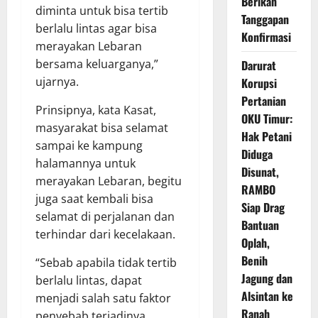
Berikan
diminta untuk bisa tertib
Tanggapan
berlalu lintas agar bisa
Konfirmasi
merayakan Lebaran
bersama keluarganya,”
Darurat
ujarnya.
Korupsi
Pertanian
Prinsipnya, kata Kasat,
OKU Timur:
masyarakat bisa selamat
Hak Petani
sampai ke kampung
Diduga
halamannya untuk
Disunat,
merayakan Lebaran, begitu
RAMBO
juga saat kembali bisa
Siap Drag
selamat di perjalanan dan
Bantuan
terhindar dari kecelakaan.
Oplah,
Benih
“Sebab apabila tidak tertib
Jagung dan
berlalu lintas, dapat
Alsintan ke
menjadi salah satu faktor
Ranah
penyebab terjadinya