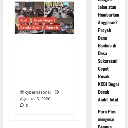
Jalan atau
Hamburkan
Aceh
Aceh Singkil
Anggaran?
Banda Aceh
Daerah
Proyek
Dana
Bankeu di
Dinas Perhubungan
Desa
Singkil Gelar Rapat
Sukaresmi
Koordinasi di Maktuan
Cepat
Kopi, Bahas Penataan
Lalu Lintas Pesta
Rusak,
Warga
KCBI Bogor
Desak
cybernasonal
Agustus 5, 2026
Audit Total
0
Porn Pics
mengenai
Bangun