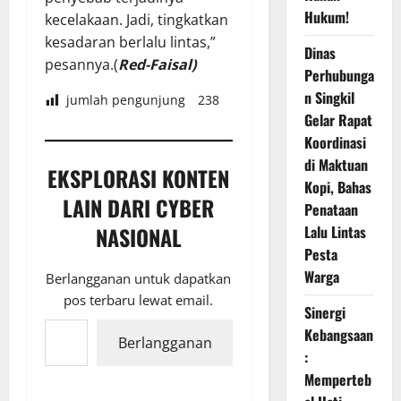
Hukum!
kecelakaan. Jadi, tingkatkan
kesadaran berlalu lintas,”
Dinas
pesannya.(
Red-Faisal)
Perhubunga
n Singkil
jumlah pengunjung
238
Gelar Rapat
Koordinasi
di Maktuan
EKSPLORASI KONTEN
Kopi, Bahas
LAIN DARI CYBER
Penataan
NASIONAL
Lalu Lintas
Pesta
Warga
Berlangganan untuk dapatkan
pos terbaru lewat email.
Sinergi
Ketikkan email Anda...
Kebangsaan
Berlangganan
:
Memperteb