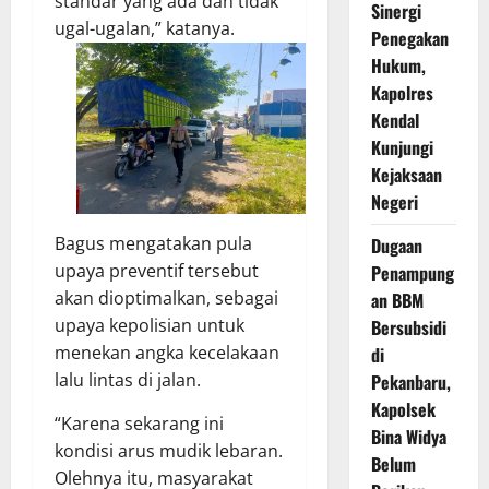
standar yang ada dan tidak
Sinergi
ugal-ugalan,” katanya.
Penegakan
Hukum,
Kapolres
Kendal
Kunjungi
Kejaksaan
Negeri
Bagus mengatakan pula
Dugaan
upaya preventif tersebut
Penampung
akan dioptimalkan, sebagai
an BBM
upaya kepolisian untuk
Bersubsidi
menekan angka kecelakaan
di
lalu lintas di jalan.
Pekanbaru,
Kapolsek
“Karena sekarang ini
Bina Widya
kondisi arus mudik lebaran.
Belum
Olehnya itu, masyarakat