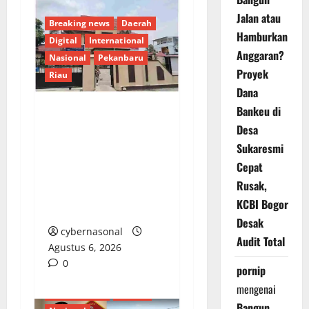
Jalan atau
Breaking news
Daerah
Hamburkan
Digital
International
Anggaran?
Nasional
Pekanbaru
Proyek
Riau
Dana
Bankeu di
Dugaan Penampungan
Desa
BBM Bersubsidi di
Sukaresmi
Pekanbaru, Kapolsek
Cepat
Bina Widya Belum
Rusak,
Berikan Tanggapan
KCBI Bogor
Konfirmasi
Desak
cybernasonal
Audit Total
Agustus 6, 2026
0
pornip
mengenai
Berita Terkini
Daerah
Bangun