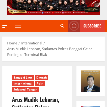
SUBSCRIBE
Primary
Menu
Home
International
Arus Mudik Lebaran, Satlantas Polres Banggai Gelar
Penling di Terminal Biak
Banggai Laut
Daerah
International
Polri
Sulawesi Tengah
Arus Mudik Lebaran,