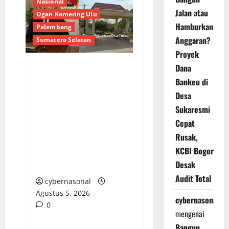
Nasional
Jalan atau
Ogan Komering Ulu
Hamburkan
Palembang
Anggaran?
Sumatera Selatan
Proyek
Dana
Darurat Korupsi
Bankeu di
Pertanian OKU Timur:
Desa
Hak Petani Diduga
Sukaresmi
Disunat, RAMBO Siap
Cepat
Drag Bantuan Oplah,
Rusak,
Benih Jagung dan
KCBI Bogor
Alsintan ke Ranah
Desak
Hukum!
Audit Total
cybernasonal
Agustus 5, 2026
cybernasonal
0
mengenai
Bangun