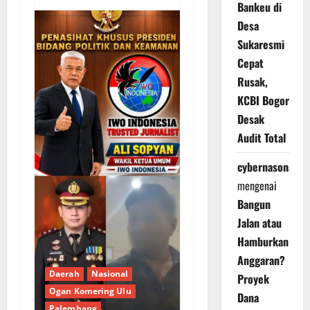
Bankeu di
Desa
Sukaresmi
Cepat
Rusak,
KCBI Bogor
Desak
Audit Total
cybernasonal
mengenai
Bangun
Jalan atau
Hamburkan
Anggaran?
Daerah
Nasional
Proyek
Ogan Komering Ulu
Dana
Palembang