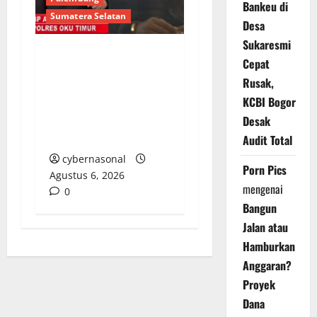
Bankeu di
Sumatera Selatan
Desa
Sukaresmi
Cepat
Berupaya Hendak
Rusak,
Sogok Media dan Catut
Kapolres: Ada Mafia di
KCBI Bogor
Balik ‘Aksi Bisu’
Desak
Polres OKU Timur?
Audit Total
cybernasonal
Porn Pics
Agustus 6, 2026
mengenai
0
Bangun
Jalan atau
Hamburkan
Anggaran?
Proyek
Dana