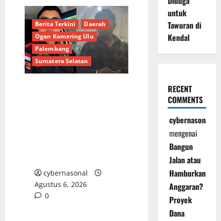
Diduga
untuk
Tawuran di
Berita Terkini
Daerah
Kendal
Ogan Komering Ulu
Palembang
Sumatera Selatan
RECENT
Bongkar Kedok Oknum
COMMENTS
(I): Catut Nama
cybernasonal
Kapolres OKU Timur
Demi Amankan
mengenai
Armada Batu Bara
Bangun
Ilegal PT LKA!
Jalan atau
Hamburkan
cybernasonal
Agustus 6, 2026
Anggaran?
0
Proyek
Dana