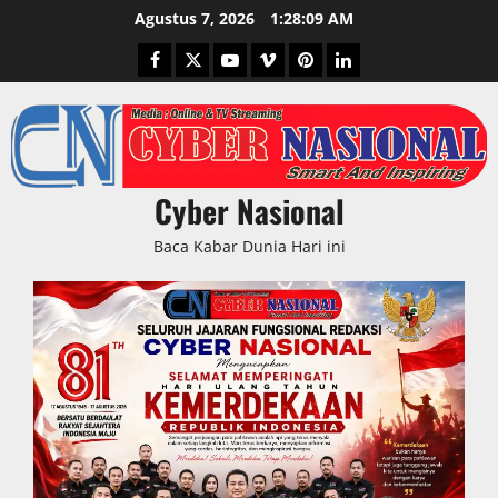
Skip
Agustus 7, 2026
1:28:10 AM
to
Facebook
Twitter
Youtube
Vimeo
Pinterest
LinkedIn
content
Cyber Nasional
Baca Kabar Dunia Hari ini