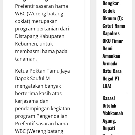
Bongkar
Prefentif sasaran hama
Kedok
WBC (Wereng batang
Oknum (I):
coklat) merupakan
Catut Nama
program pertanian dari
Kapolres
Distapang Kabupaten
OKU Timur
Kebumen, untuk
Demi
membasmi hama pada
Amankan
tanaman.
Armada
Batu Bara
Ketua Poktan Tamu Jaya
Ilegal PT
Bapak Sauful M
LKA!
mengatakan banyak
berterima kasih atas
Kasasi
kerjasama dan
Ditolak
pendampingan kegiatan
Mahkamah
program Pengendalian
Agung,
Prefentif sasaran hama
Bupati
WBC (Wereng batang