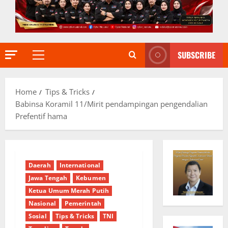
SUBSCRIBE
Primary
Menu
Home
Tips & Tricks
Babinsa Koramil 11/Mirit pendampingan pengendalian
Prefentif hama
Daerah
International
Jawa Tengah
Kebumen
Ketua Umum Merah Putih
Nasional
Pemerintah
Sosial
Tips & Tricks
TNI