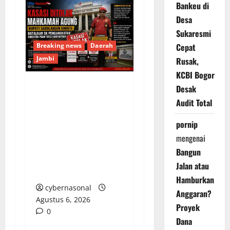
Bankeu di
Desa
Sukaresmi
Cepat
Breaking news
Daerah
Jambi
Rusak,
KCBI Bogor
Desak
Kasasi Ditolak
Audit Total
Mahkamah Agung,
Bupati Sarolangun
pornip
Diminta Batalkan SK
mengenai
Pengangkatan Direktur
Bangun
PDAM Tirta Sako
Jalan atau
Batuah
Hamburkan
cybernasonal
Anggaran?
Agustus 6, 2026
Proyek
0
Dana