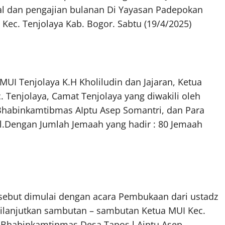
lal dan pengajian bulanan Di Yayasan Padepokan
Kec. Tenjolaya Kab. Bogor. Sabtu (19/4/2025)
MUI Tenjolaya K.H Kholiludin dan Jajaran, Ketua
. Tenjolaya, Camat Tenjolaya yang diwakili oleh
h Bhabinkamtibmas AIptu Asep Somantri, dan Para
l.Dengan Jumlah Jemaah yang hadir : 80 Jemaah
ersebut dimulai dengan acara Pembukaan dari ustadz
dilanjutkan sambutan – sambutan Ketua MUI Kec.
n Bhabinkamtinmas Desa Tapos l Aiptu Asep