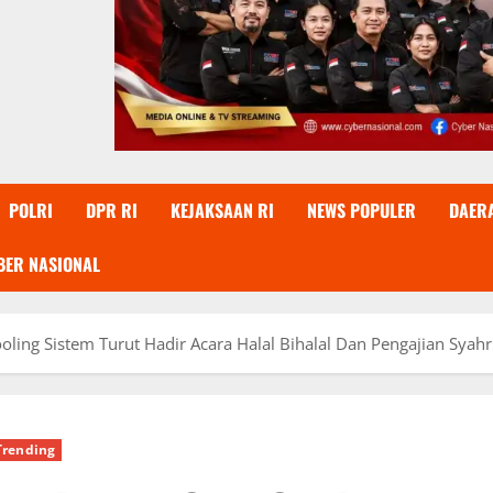
POLRI
DPR RI
KEJAKSAAN RI
NEWS POPULER
DAER
BER NASIONAL
ling Sistem Turut Hadir Acara Halal Bihalal Dan Pengajian Syah
Trending