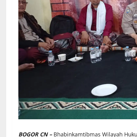
BOGOR CN –
Bhabinkamtibmas Wilayah Hukum