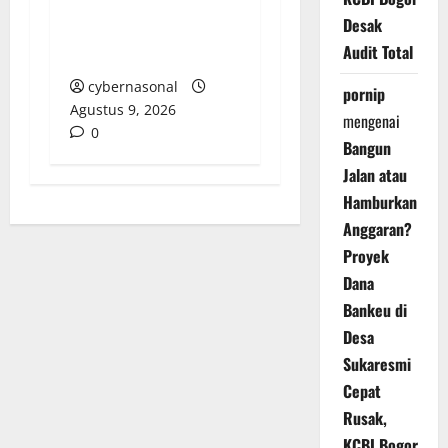
Berlibur di Tengah Isu
Desak
Pungli, Wali Murid
Audit Total
Desak Klarifikasi
cybernasonal
pornip
Agustus 9, 2026
mengenai
0
Bangun
Jalan atau
Hamburkan
Anggaran?
Proyek
Dana
Bankeu di
Desa
Sukaresmi
Cepat
Rusak,
KCBI Bogor