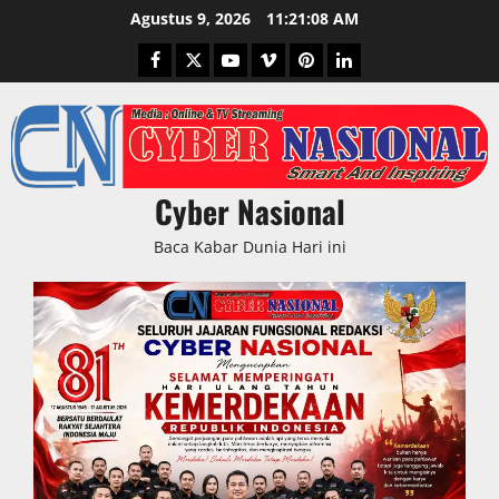
Skip
Agustus 9, 2026
11:21:09 AM
to
Facebook
Twitter
Youtube
Vimeo
Pinterest
LinkedIn
content
Cyber Nasional
Baca Kabar Dunia Hari ini