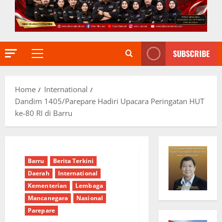
SUBSCRIBE
Primary
Menu
Home
International
Dandim 1405/Parepare Hadiri Upacara Peringatan HUT
ke-80 RI di Barru
Barru
Berita Terkini
Daerah
International
Kementerian
Lembaga
Mancanegara
Nasional
Parepare