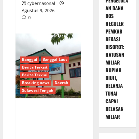
PENGELOLA
cybernasonal
AN DANA
Agustus 9, 2026
BOS
0
REGULER
PEMKAB
BEKASI
DISOROT:
RATUSAN
Banggai
Banggai Laut
MILIAR
Berita Terkait
RUPIAH
Berita Terkini
DIUJI,
Breaking news
Daerah
BELANJA
Sulawesi Tengah
TUNAI
CAPAI
BELASAN
Dugaan Pengalihan
MILIAR
Anggaran PAW, Pj
Kades Lipulalongo
Tantang Inspektorat