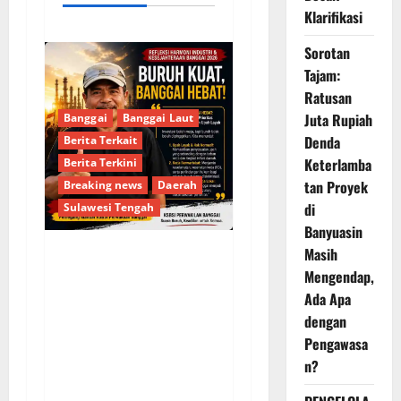
Klarifikasi
Sorotan
Tajam:
Ratusan
Juta Rupiah
Banggai
Banggai Laut
Denda
Berita Terkait
Keterlamba
Berita Terkini
tan Proyek
Breaking news
Daerah
di
Sulawesi Tengah
Banyuasin
Masih
Usut Tuntas
Mengendap,
Kecelakaan Kerja PT
Ada Apa
SASL & Sons, KSBSI
dengan
Banggai, Keselamatan
Pengawasa
Buruh Adalah Harga
n?
Mati!