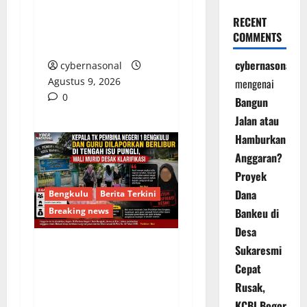
dan Kejari Banggai
RECENT
Laut Lakukan
COMMENTS
Pemeriksaan Terbuka
cybernasonal
cybernasonal
Agustus 9, 2026
mengenai
0
Bangun
Jalan atau
Hamburkan
Anggaran?
Proyek
Dana
Bengkulu
Berita Terkini
Breaking news
Bankeu di
Desa
Sukaresmi
Kepala TK Pembina
Cepat
Negeri 1 Bengkulu dan
Rusak,
Guru Dilaporkan
KCBI Bogor