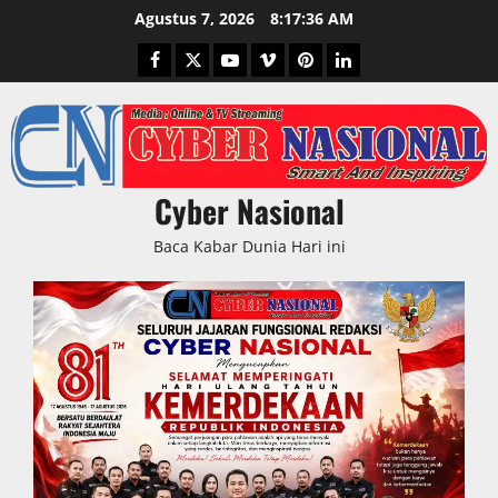
Skip
Agustus 7, 2026
8:17:37 AM
to
Facebook
Twitter
Youtube
Vimeo
Pinterest
LinkedIn
content
Cyber Nasional
Baca Kabar Dunia Hari ini