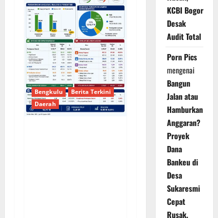
KCBI Bogor
Desak
Audit Total
Porn Pics
mengenai
Bangun
Bengkulu
Berita Terkini
Jalan atau
Daerah
Hamburkan
Anggaran?
Proyek
DEFISIT 50 MILIAR,
Dana
SERAPAN 59%:
Bankeu di
PEMKOT BENGKULU
DIAM SAAT
Desa
DIKONFIRMASI,
Sukaresmi
PUBLIK YANG
Cepat
DIRUGIKAN
Rusak,