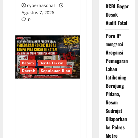
cybernasonal
KCBI Bogor
Agustus 7, 2026
Desak
0
Audit Total
Porn IP
mengenai
Arogansi
Pemagaran
Batam
Berita Terkini
Lahan
Daerah
Kepulauan Riau
Jatibening
Berujung
Menyoroti Lemahnya
Pidana,
Pengawasan:
Nesan
Peredaran Rokok
Sudrajat
Ilegal Tanpa Pita Cukai
Dilaporkan
di Batam Kian Marak
ke Polres
Tanpa Tersentuh
Metro