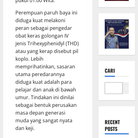
pukul 01.00 Wita.
Perempuan paruh baya ini
diduga kuat melakoni
peran sebagai pengedar
obat keras golongan IV
jenis Trihexyphenidyl (THD)
atau yang kerap disebut pil
koplo. Lebih
memprihatinkan, sasaran
CARI
utama peredarannya
diduga kuat adalah para
Cari
pelajar dan anak di bawah
umur. Tindakan ini dinilai
sebagai bentuk perusakan
masa depan generasi
muda yang sangat nyata
RECENT
dan keji.
POSTS