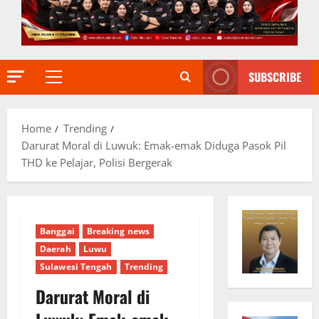
SUBSCRIBE
Primary
Menu
Home
Trending
Darurat Moral di Luwuk: Emak-emak Diduga Pasok Pil
THD ke Pelajar, Polisi Bergerak
Banggai
Breaking news
Daerah
Luwu
Sulawesi Tengah
Trending
Darurat Moral di