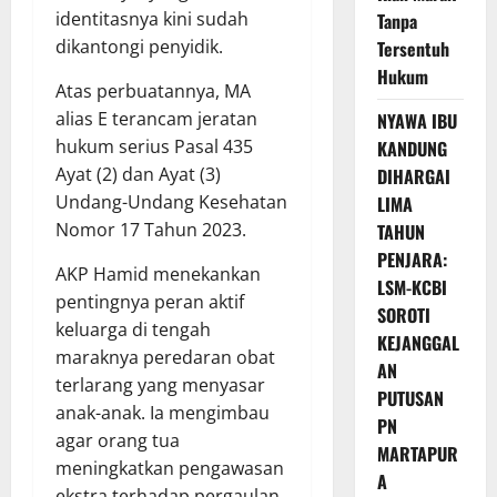
identitasnya kini sudah
Tanpa
dikantongi penyidik.
Tersentuh
Hukum
Atas perbuatannya, MA
alias E terancam jeratan
NYAWA IBU
hukum serius Pasal 435
KANDUNG
Ayat (2) dan Ayat (3)
DIHARGAI
Undang-Undang Kesehatan
LIMA
Nomor 17 Tahun 2023.
TAHUN
PENJARA:
AKP Hamid menekankan
LSM-KCBI
pentingnya peran aktif
SOROTI
keluarga di tengah
KEJANGGAL
maraknya peredaran obat
AN
terlarang yang menyasar
PUTUSAN
anak-anak. Ia mengimbau
PN
agar orang tua
MARTAPUR
meningkatkan pengawasan
A
ekstra terhadap pergaulan