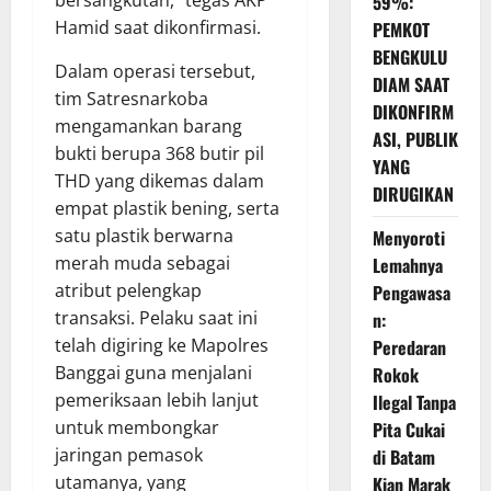
bersangkutan,” tegas AKP
59%:
Hamid saat dikonfirmasi.
PEMKOT
BENGKULU
Dalam operasi tersebut,
DIAM SAAT
tim Satresnarkoba
DIKONFIRM
mengamankan barang
ASI, PUBLIK
bukti berupa 368 butir pil
YANG
THD yang dikemas dalam
DIRUGIKAN
empat plastik bening, serta
satu plastik berwarna
Menyoroti
merah muda sebagai
Lemahnya
atribut pelengkap
Pengawasa
transaksi. Pelaku saat ini
n:
telah digiring ke Mapolres
Peredaran
Banggai guna menjalani
Rokok
pemeriksaan lebih lanjut
Ilegal Tanpa
untuk membongkar
Pita Cukai
jaringan pemasok
di Batam
utamanya, yang
Kian Marak