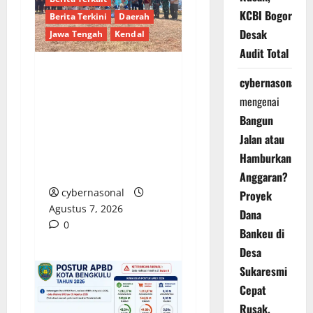
KCBI Bogor
Berita Terkini
Daerah
Desak
Jawa Tengah
Kendal
Audit Total
cybernasonal
Kendal Gelar Perdana
Paragliding Cross
mengenai
Country Championship
Bangun
2026 di Curug Sewu,
Jalan atau
Peserta Datang dari
Hamburkan
Swiss dan India
Anggaran?
cybernasonal
Proyek
Agustus 7, 2026
Dana
0
Bankeu di
Desa
Sukaresmi
Cepat
Rusak,