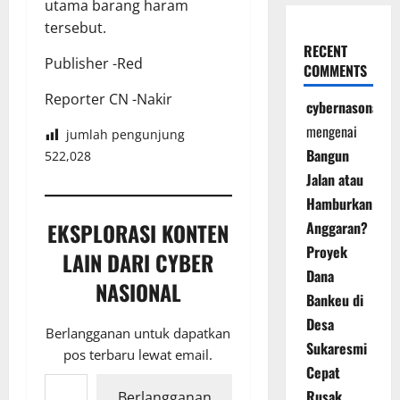
utama barang haram
tersebut.
RECENT
Publisher -Red
COMMENTS
Reporter CN -Nakir
cybernasonal
mengenai
jumlah pengunjung
Bangun
522,028
Jalan atau
Hamburkan
EKSPLORASI KONTEN
Anggaran?
Proyek
LAIN DARI CYBER
Dana
NASIONAL
Bankeu di
Desa
Berlangganan untuk dapatkan
Sukaresmi
pos terbaru lewat email.
Cepat
Ketikkan email Anda...
Rusak,
Berlangganan