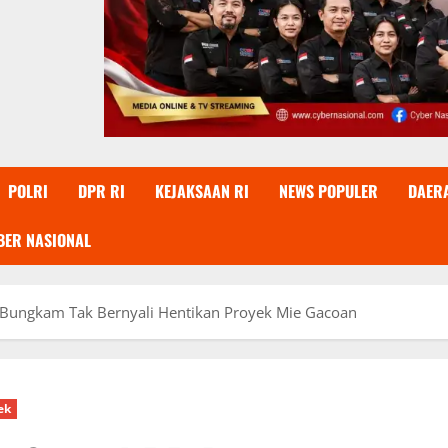
POLRI
DPR RI
KEJAKSAAN RI
NEWS POPULER
DAER
BER NASIONAL
r Bungkam Tak Bernyali Hentikan Proyek Mie Gacoan
ek