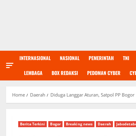
INTERNASIONAL
NASIONAL
PEMERINTAH
TNI
LEMBAGA
BOX REDAKSI
PEDOMAN CYBER
CY
Home
Daerah
Diduga Langgar Aturan, Satpol PP Bogo
Berita Terkini
Bogor
Breaking news
Daerah
Jabodetab