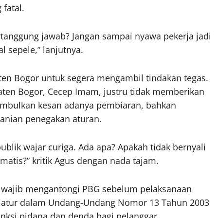
fatal.
bertanggung jawab? Jangan sampai nyawa pekerja jadi
 sepele,” lanjutnya.
ten Bogor untuk segera mengambil tindakan tegas.
aten Bogor, Cecep Imam, justru tidak memberikan
nimbulkan kesan adanya pembiaran, bahkan
ranian penegakan aturan.
ublik wajar curiga. Ada apa? Apakah tidak bernyali
atis?” kritik Agus dengan nada tajam.
g wajib mengantongi PBG sebelum pelaksanaan
3 diatur dalam Undang-Undang Nomor 13 Tahun 2003
nksi pidana dan denda bagi pelanggar.