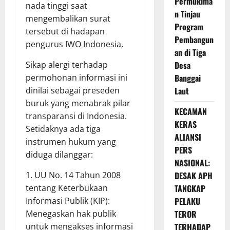
Permukima
nada tinggi saat
n Tinjau
mengembalikan surat
Program
tersebut di hadapan
Pembangun
pengurus IWO Indonesia.
an di Tiga
Sikap alergi terhadap
Desa
permohonan informasi ini
Banggai
dinilai sebagai preseden
Laut
buruk yang menabrak pilar
KECAMAN
transparansi di Indonesia.
KERAS
Setidaknya ada tiga
ALIANSI
instrumen hukum yang
PERS
diduga dilanggar:
NASIONAL:
1. UU No. 14 Tahun 2008
DESAK APH
tentang Keterbukaan
TANGKAP
Informasi Publik (KIP):
PELAKU
Menegaskan hak publik
TEROR
untuk mengakses informasi
TERHADAP