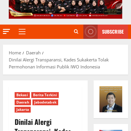
SUBSCRIBE
Primary
Menu
Home
Daerah
Dinilai Alergi Transparansi, Kades Sukakerta Tolak
Permohonan Informasi Publik IWO Indonesia
Bekasi
Berita Terkini
Daerah
Jabodetabek
Jakarta
Dinilai Alergi