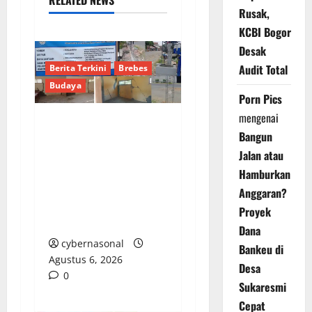
RELATED NEWS
Rusak,
KCBI Bogor
Desak
Audit Total
Berita Terkini
Brebes
Budaya
Porn Pics
mengenai
Proyek Pagar SDN 04
Bangun
Rengas Pendawa
Jalan atau
Brebes Telan Rp1
Hamburkan
Miliar Lebih, Malah
Anggaran?
Retak Parah dan Cuma
Proyek
Ditambal
Dana
cybernasonal
Bankeu di
Agustus 6, 2026
Desa
0
Sukaresmi
Cepat