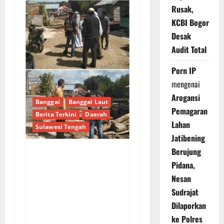
Rusak,
KCBI Bogor
Desak
Audit Total
Porn IP
mengenai
Arogansi
Banggai
Banggai Laut
Pemagaran
Berita Terkini
Daerah
Lahan
Sulawesi Tengah
Jatibening
Berujung
Tim Monitoring Bidang
Pidana,
Kawasan Permukiman
Nesan
Tinjau Program
Sudrajat
Pembangunan di Tiga
Dilaporkan
Desa Banggai Laut
ke Polres