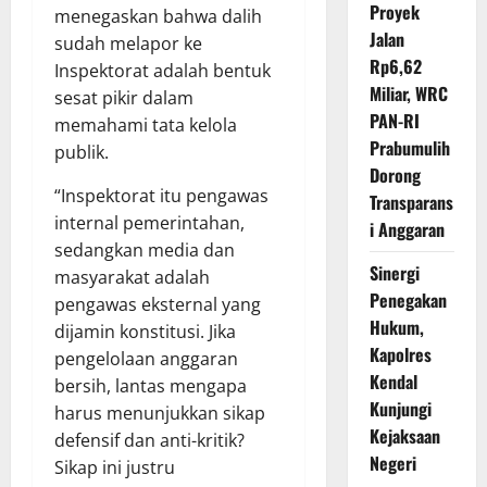
Proyek
menegaskan bahwa dalih
Jalan
sudah melapor ke
Rp6,62
Inspektorat adalah bentuk
Miliar, WRC
sesat pikir dalam
PAN-RI
memahami tata kelola
Prabumulih
publik.
Dorong
“Inspektorat itu pengawas
Transparans
internal pemerintahan,
i Anggaran
sedangkan media dan
Sinergi
masyarakat adalah
Penegakan
pengawas eksternal yang
Hukum,
dijamin konstitusi. Jika
Kapolres
pengelolaan anggaran
Kendal
bersih, lantas mengapa
Kunjungi
harus menunjukkan sikap
Kejaksaan
defensif dan anti-kritik?
Negeri
Sikap ini justru