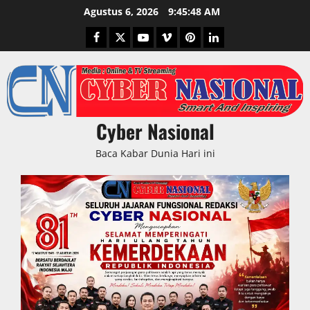
Skip
Agustus 6, 2026
9:45:50 AM
to
Facebook
Twitter
Youtube
Vimeo
Pinterest
LinkedIn
content
Cyber Nasional
Baca Kabar Dunia Hari ini