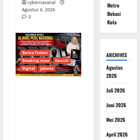
cybernasonal
Metro
Agustus 6, 2026
Bekasi
0
Kota
Berita Terkini
ARCHIVES
Breaking news
Daerah
Agustus
Digital
Jakarta
2026
Juli 2026
KECAMAN KERAS
ALIANSI PERS
Juni 2026
NASIONAL: DESAK APH
TANGKAP PELAKU
Mei 2026
TEROR TERHADAP
JURNALIS DAN USUT
April 2026
TUNTAS GURITA