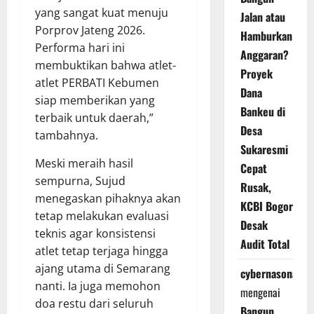
yang sangat kuat menuju
Jalan atau
Porprov Jateng 2026.
Hamburkan
Performa hari ini
Anggaran?
membuktikan bahwa atlet-
Proyek
atlet PERBATI Kebumen
Dana
siap memberikan yang
Bankeu di
terbaik untuk daerah,”
Desa
tambahnya.
Sukaresmi
Meski meraih hasil
Cepat
sempurna, Sujud
Rusak,
menegaskan pihaknya akan
KCBI Bogor
tetap melakukan evaluasi
Desak
teknis agar konsistensi
Audit Total
atlet tetap terjaga hingga
ajang utama di Semarang
cybernasonal
nanti. Ia juga memohon
mengenai
doa restu dari seluruh
Bangun