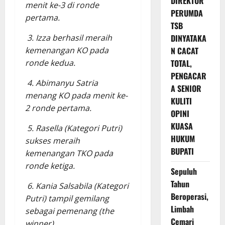
DIREKTUR
menit ke-3 di ronde
PERUMDA
pertama.
TSB
DINYATAKA
3. Izza berhasil meraih
N CACAT
kemenangan KO pada
TOTAL,
ronde kedua.
PENGACAR
4. Abimanyu Satria
A SENIOR
menang KO pada menit ke-
KULITI
2 ronde pertama.
OPINI
KUASA
5. Rasella (Kategori Putri)
HUKUM
sukses meraih
BUPATI
kemenangan TKO pada
ronde ketiga.
Sepuluh
Tahun
6. Kania Salsabila (Kategori
Beroperasi,
Putri) tampil gemilang
Limbah
sebagai pemenang (the
Cemari
winner).