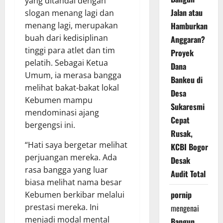
yang ditandai dengan
Jalan atau
slogan menang lagi dan
Hamburkan
menang lagi, merupakan
buah dari kedisiplinan
Anggaran?
tinggi para atlet dan tim
Proyek
pelatih. Sebagai Ketua
Dana
Umum, ia merasa bangga
Bankeu di
melihat bakat-bakat lokal
Desa
Kebumen mampu
Sukaresmi
mendominasi ajang
Cepat
bergengsi ini.
Rusak,
“Hati saya bergetar melihat
KCBI Bogor
perjuangan mereka. Ada
Desak
rasa bangga yang luar
Audit Total
biasa melihat nama besar
pornip
Kebumen berkibar melalui
prestasi mereka. Ini
mengenai
menjadi modal mental
Bangun