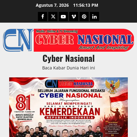
Skip
Agustus 7, 2026
11:56:14 PM
to
Facebook
Twitter
Youtube
Vimeo
Pinterest
LinkedIn
content
Cyber Nasional
Baca Kabar Dunia Hari ini