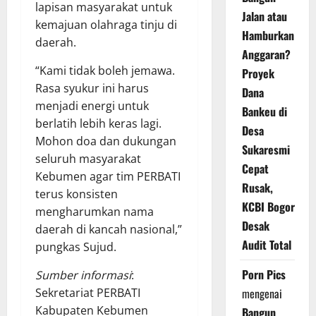
lapisan masyarakat untuk
Jalan atau
kemajuan olahraga tinju di
Hamburkan
daerah.
Anggaran?
“Kami tidak boleh jemawa.
Proyek
Rasa syukur ini harus
Dana
menjadi energi untuk
Bankeu di
berlatih lebih keras lagi.
Desa
Mohon doa dan dukungan
Sukaresmi
seluruh masyarakat
Cepat
Kebumen agar tim PERBATI
Rusak,
terus konsisten
KCBI Bogor
mengharumkan nama
Desak
daerah di kancah nasional,”
Audit Total
pungkas Sujud.
Porn Pics
Sumber informasi
:
mengenai
Sekretariat PERBATI
Kabupaten Kebumen
Bangun