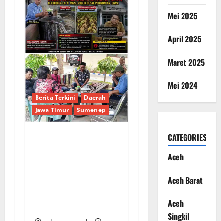
Mei 2025
April 2025
Maret 2025
Mei 2024
Berita Terkini
Daerah
Jawa Timur
Sumenep
CATEGORIES
Sepuluh Tahun
Aceh
Beroperasi, Limbah
Cemari Lahan Warga:
Aceh Barat
Pengawasan DLH
Sumenep
Aceh
Dipertanyakan
Singkil