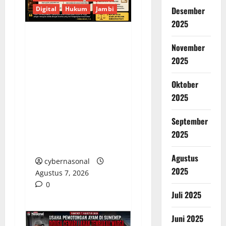
Digital
Hukum
Jambi
Desember
2025
KELALAIAN HUKUM
November
PEMKAB
2025
SAROLANGUN: SK
DIREKTUR PERUMDA
Oktober
TSB DINYATAKAN
2025
CACAT TOTAL,
PENGACARA SENIOR
September
KULITI OPINI KUASA
2025
HUKUM BUPATI
Agustus
cybernasonal
2025
Agustus 7, 2026
0
Juli 2025
Juni 2025