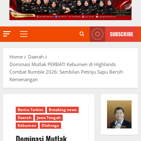
SUBSCRIBE
Primary
Menu
Home
Daerah
Dominasi Mutlak PERBATI Kebumen di Highlands
Combat Rumble 2026: Sembilan Petinju Sapu Bersih
Kemenangan
Berita Terkini
Breaking news
Daerah
Jawa Tengah
Kebumen
Olahraga
Dominasi Mutlak