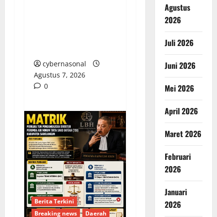
Hj. Opy Ropiyah: HUT
Agustus
Demokrat ke-25 Jadi
2026
Momentum Perkuat
Pengabdian Nyata
Juli 2026
untuk Warga Brebes
cybernasonal
Juni 2026
Agustus 7, 2026
0
Mei 2026
April 2026
Maret 2026
Februari
2026
Januari
Berita Terkini
2026
Breaking news
Daerah