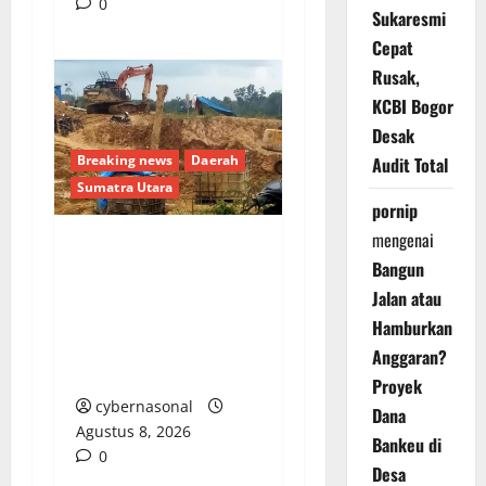
0
Sukaresmi
Cepat
Rusak,
KCBI Bogor
Desak
Breaking news
Daerah
Audit Total
Sumatra Utara
pornip
mengenai
Warga Madina Desak
Bangun
Kapolda Sumut Tindak
Jalan atau
Tegas Mafia PETI Asak
Hamburkan
Jarum: Jangan Tunggu
Anggaran?
Ada Korban Nyawa Lagi
Proyek
cybernasonal
Dana
Agustus 8, 2026
Bankeu di
0
Desa