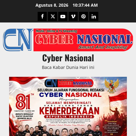
Skip
Agustus 8, 2026
10:37:45 AM
to
Facebook
Twitter
Youtube
Vimeo
Pinterest
LinkedIn
content
Cyber Nasional
Baca Kabar Dunia Hari ini