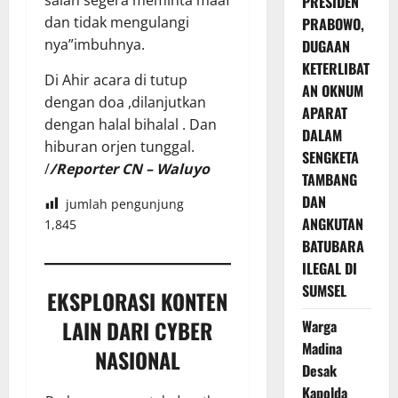
PRESIDEN
dan tidak mengulangi
PRABOWO,
nya”imbuhnya.
DUGAAN
KETERLIBAT
Di Ahir acara di tutup
AN OKNUM
dengan doa ,dilanjutkan
APARAT
dengan halal bihalal . Dan
DALAM
hiburan orjen tunggal.
SENGKETA
/
/Reporter CN – Waluyo
TAMBANG
DAN
jumlah pengunjung
ANGKUTAN
1,845
BATUBARA
ILEGAL DI
SUMSEL
EKSPLORASI KONTEN
LAIN DARI CYBER
Warga
Madina
NASIONAL
Desak
Kapolda