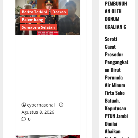
PEMBUNUH
AN OLEH
Berita Terkini
Daerah
OKNUM
Palembang
GGALIAN C
Sumatera Selatan
Soroti
Cacat
Menguji Taring Hukum
Prosedur
di Sumsel, Skandal
Pengangkat
Batu Bara Ilegal,
an Dirut
Penggalan
Perumda
Kemerdekaan Pers,
Air Minum
dan Bungkamnya
Tirta Sako
Polres OKU Timur
Batuah,
cybernasonal
Keputusan
Agustus 8, 2026
PTUN Jambi
0
Dinilai
Abaikan