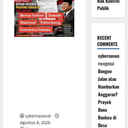
Hak Kontrol
Publik
Berita Terkini
Daerah
Nasional
Palembang
Sumatera Selatan
RECENT
COMMENTS
SURAT TERBUKA
cybernasonal
KEPADA PRESIDEN
mengenai
PRABOWO,DUGAAN
Bangun
KETERLIBATAN OKNUM
APARAT DALAM
Jalan atau
SENGKETA TAMBANG
Hamburkan
DAN ANGKUTAN
Anggaran?
BATUBARA ILEGAL DI
Proyek
SUMSEL
Dana
cybernasonal
Bankeu di
Agustus 8, 2026
Desa