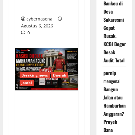
Armada Batu Bara
Bankeu di
Ilegal PT LKA!
Desa
Sukaresmi
cybernasonal
Agustus 6, 2026
Cepat
0
Rusak,
KCBI Bogor
Desak
Audit Total
pornip
Breaking news
Daerah
mengenai
Jambi
Bangun
Jalan atau
Kasasi Ditolak
Hamburkan
Mahkamah Agung,
Anggaran?
Bupati Sarolangun
Proyek
Diminta Batalkan SK
Dana
Pengangkatan Direktur