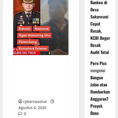
Bankeu di
Desa
Sukaresmi
Cepat
Daerah
Nasional
Rusak,
Ogan Komering Ulu
KCBI Bogor
Palembang
Desak
Sumatera Selatan
Audit Total
Porn Pics
Berupaya Hendak
mengenai
Sogok Media dan Catut
Bangun
Kapolres: Ada Mafia di
Jalan atau
Balik ‘Aksi Bisu’
Hamburkan
Polres OKU Timur?
Anggaran?
cybernasonal
Proyek
Agustus 6, 2026
Dana
0