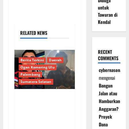
Diduga
untuk
Tawuran di
Kendal
RELATED NEWS
RECENT
COMMENTS
Berita Terkini
Daerah
Ogan Komering Ulu
cybernasonal
Palembang
mengenai
Sumatera Selatan
Bangun
Jalan atau
Hamburkan
Bongkar Kedok Oknum
Anggaran?
(I): Catut Nama
Proyek
Kapolres OKU Timur
Demi Amankan
Dana