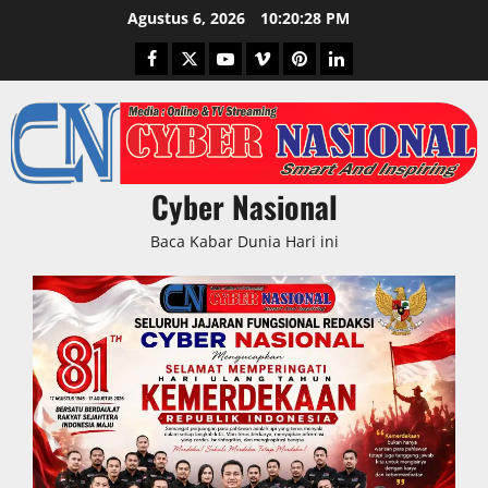
Skip
Agustus 6, 2026
10:20:29 PM
to
Facebook
Twitter
Youtube
Vimeo
Pinterest
LinkedIn
content
Cyber Nasional
Baca Kabar Dunia Hari ini