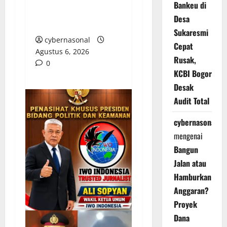
Bankeu di
PDAM Tirta Sako
Desa
Batuah
Sukaresmi
cybernasonal
Cepat
Agustus 6, 2026
Rusak,
0
KCBI Bogor
Desak
Audit Total
cybernasonal
mengenai
Bangun
Jalan atau
Hamburkan
Anggaran?
Proyek
Dana