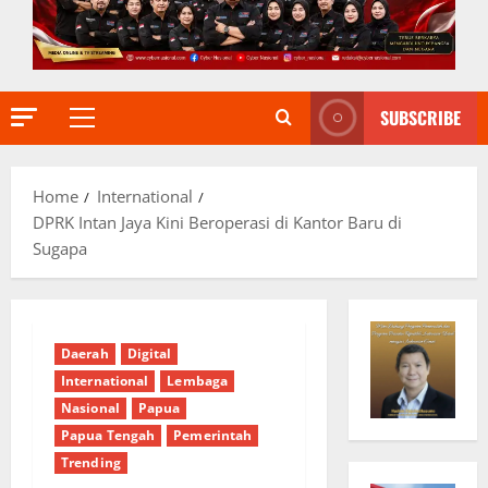
SUBSCRIBE
Primary
Menu
Home
International
DPRK Intan Jaya Kini Beroperasi di Kantor Baru di
Sugapa
Daerah
Digital
International
Lembaga
Nasional
Papua
Papua Tengah
Pemerintah
Trending