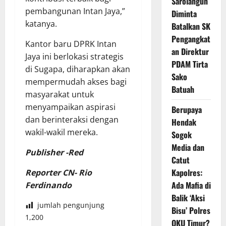
Sarolangun
pembangunan Intan Jaya,”
Diminta
katanya.
Batalkan SK
Pengangkat
Kantor baru DPRK Intan
an Direktur
Jaya ini berlokasi strategis
PDAM Tirta
di Sugapa, diharapkan akan
Sako
mempermudah akses bagi
Batuah
masyarakat untuk
menyampaikan aspirasi
Berupaya
dan berinteraksi dengan
Hendak
wakil-wakil mereka.
Sogok
Media dan
Publisher -Red
Catut
Kapolres:
Reporter CN- Rio
Ada Mafia di
Ferdinando
Balik ‘Aksi
jumlah pengunjung
Bisu’ Polres
1,200
OKU Timur?