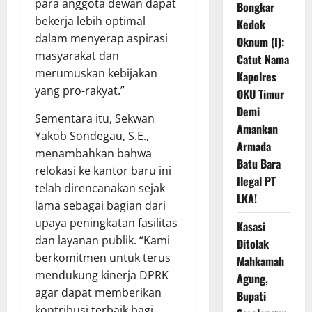
para anggota dewan dapat
Bongkar
bekerja lebih optimal
Kedok
dalam menyerap aspirasi
Oknum (I):
masyarakat dan
Catut Nama
merumuskan kebijakan
Kapolres
yang pro-rakyat.”
OKU Timur
Demi
Sementara itu, Sekwan
Amankan
Yakob Sondegau, S.E.,
Armada
menambahkan bahwa
Batu Bara
relokasi ke kantor baru ini
Ilegal PT
telah direncanakan sejak
LKA!
lama sebagai bagian dari
upaya peningkatan fasilitas
Kasasi
dan layanan publik. “Kami
Ditolak
berkomitmen untuk terus
Mahkamah
mendukung kinerja DPRK
Agung,
agar dapat memberikan
Bupati
kontribusi terbaik bagi