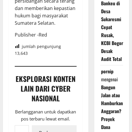
persidangan secara terang
Bankeu di
dan memberikan kepastian
Desa
hukum bagi masyarakat
Sukaresmi
Sumatera Selatan.
Cepat
Publisher -Red
Rusak,
KCBI Bogor
jumlah pengunjung
Desak
13,643
Audit Total
pornip
EKSPLORASI KONTEN
mengenai
LAIN DARI CYBER
Bangun
Jalan atau
NASIONAL
Hamburkan
Anggaran?
Berlangganan untuk dapatkan
Proyek
pos terbaru lewat email.
Ketikkan email Anda...
Dana