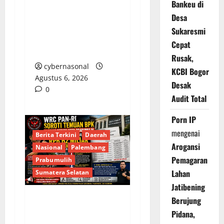
Berupaya Hendak
Bankeu di
Sogok Media dan Catut
Desa
Kapolres: Ada Mafia di
Sukaresmi
Balik ‘Aksi Bisu’
Cepat
Polres OKU Timur?
Rusak,
cybernasonal
KCBI Bogor
Agustus 6, 2026
Desak
0
Audit Total
Porn IP
mengenai
Berita Terkini
Daerah
Arogansi
Nasional
Palembang
Pemagaran
Prabumulih
Lahan
Sumatera Selatan
Jatibening
Berujung
Soroti Temuan BPK
Pidana,
Terkait Belanja Proyek