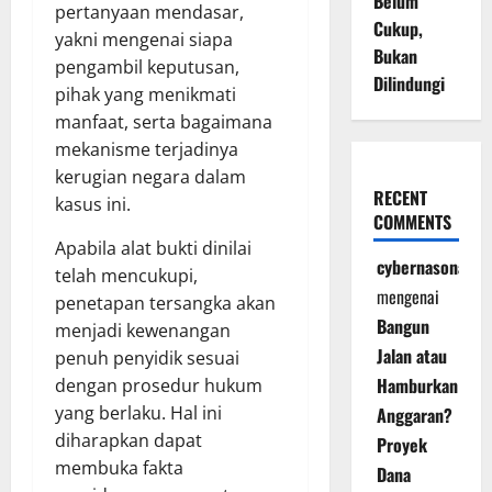
Belum
pertanyaan mendasar,
Cukup,
yakni mengenai siapa
Bukan
pengambil keputusan,
Dilindungi
pihak yang menikmati
manfaat, serta bagaimana
mekanisme terjadinya
kerugian negara dalam
RECENT
kasus ini.
COMMENTS
Apabila alat bukti dinilai
cybernasonal
telah mencukupi,
mengenai
penetapan tersangka akan
Bangun
menjadi kewenangan
Jalan atau
penuh penyidik sesuai
Hamburkan
dengan prosedur hukum
yang berlaku. Hal ini
Anggaran?
diharapkan dapat
Proyek
membuka fakta
Dana