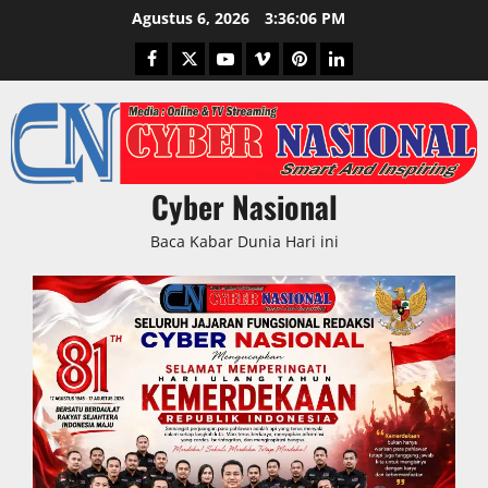
Skip
Agustus 6, 2026
3:36:07 PM
to
Facebook
Twitter
Youtube
Vimeo
Pinterest
LinkedIn
content
Cyber Nasional
Baca Kabar Dunia Hari ini