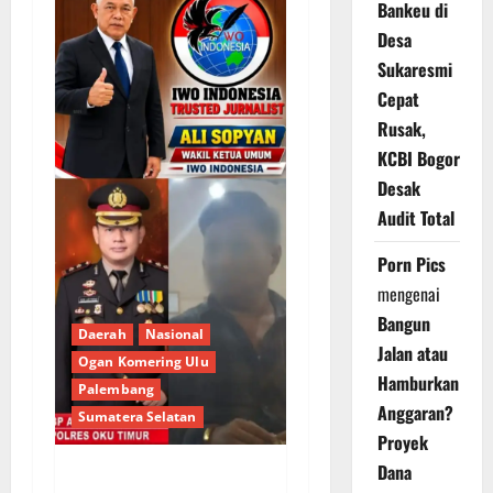
Bankeu di
Desa
Sukaresmi
Cepat
Rusak,
KCBI Bogor
Desak
Audit Total
Porn Pics
mengenai
Bangun
Daerah
Nasional
Jalan atau
Ogan Komering Ulu
Hamburkan
Palembang
Anggaran?
Sumatera Selatan
Proyek
Dana