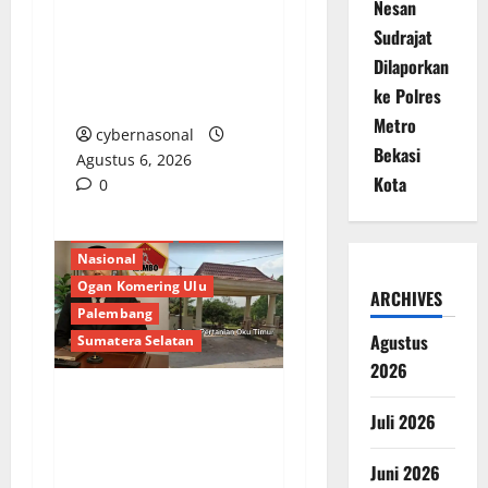
Nesan
Jalan Rp6,62 Miliar,
Sudrajat
WRC PAN-RI
Dilaporkan
Prabumulih Dorong
ke Polres
Transparansi Anggaran
Metro
cybernasonal
Bekasi
Agustus 6, 2026
Kota
0
Berita Terkini
Daerah
Nasional
Ogan Komering Ulu
ARCHIVES
Palembang
Agustus
Sumatera Selatan
2026
Darurat Korupsi
Juli 2026
Pertanian OKU Timur:
Juni 2026
Hak Petani Diduga