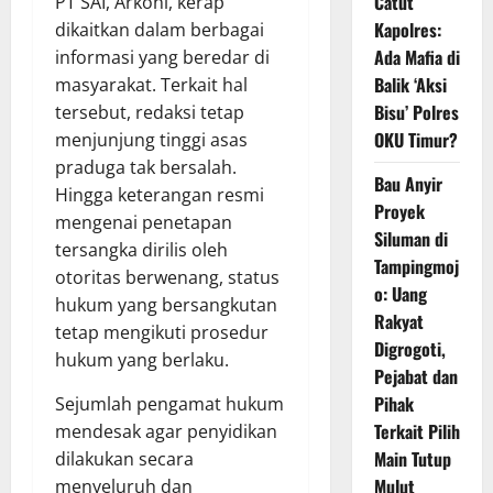
Catut
PT SAI, Arkoni, kerap
Kapolres:
dikaitkan dalam berbagai
Ada Mafia di
informasi yang beredar di
Balik ‘Aksi
masyarakat. Terkait hal
Bisu’ Polres
tersebut, redaksi tetap
OKU Timur?
menjunjung tinggi asas
praduga tak bersalah.
Bau Anyir
Hingga keterangan resmi
Proyek
mengenai penetapan
Siluman di
tersangka dirilis oleh
Tampingmoj
otoritas berwenang, status
o: Uang
hukum yang bersangkutan
Rakyat
tetap mengikuti prosedur
Digrogoti,
hukum yang berlaku.
Pejabat dan
Pihak
Sejumlah pengamat hukum
Terkait Pilih
mendesak agar penyidikan
Main Tutup
dilakukan secara
Mulut
menyeluruh dan