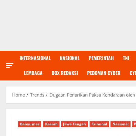
INTERNASIONAL
NASIONAL
PEMERINTAH
TNI
LEMBAGA
BOX REDAKSI
PEDOMAN CYBER
CY
Home
Trends
Dugaan Penarikan Paksa Kendaraan ole
Banyumas
Daerah
Jawa Tengah
Kriminal
Nasional
P