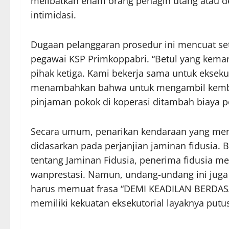
melibatkan enam orang penagih utang atau deb
intimidasi.
Dugaan pelanggaran prosedur ini mencuat se
pegawai KSP Primkoppabri. “Betul yang kemari
pihak ketiga. Kami bekerja sama untuk eksekus
menambahkan bahwa untuk mengambil kembal
pinjaman pokok di koperasi ditambah biaya pe
Secara umum, penarikan kendaraan yang men
didasarkan pada perjanjian jaminan fidusia
tentang Jaminan Fidusia, penerima fidusia me
wanprestasi. Namun, undang-undang ini juga 
harus memuat frasa “DEMI KEADILAN BERD
memiliki kekuatan eksekutorial layaknya put