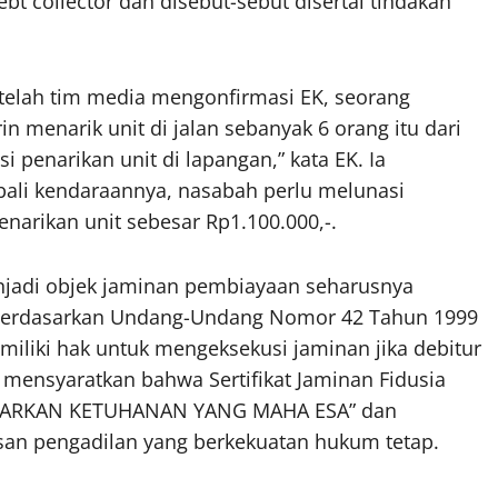
t collector dan disebut-sebut disertai tindakan
telah tim media mengonfirmasi EK, seorang
n menarik unit di jalan sebanyak 6 orang itu dari
i penarikan unit di lapangan,” kata EK. Ia
i kendaraannya, nasabah perlu melunasi
narikan unit sebesar Rp1.100.000,-.
jadi objek jaminan pembiayaan seharusnya
. Berdasarkan Undang-Undang Nomor 42 Tahun 1999
miliki hak untuk mengeksekusi jaminan jika debitur
mensyaratkan bahwa Sertifikat Jaminan Fidusia
ASARKAN KETUHANAN YANG MAHA ESA” dan
usan pengadilan yang berkekuatan hukum tetap.