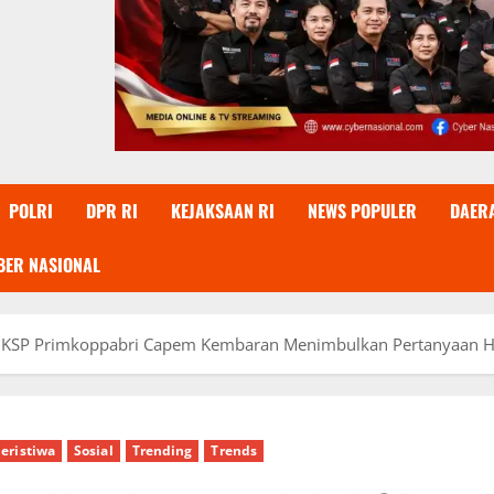
POLRI
DPR RI
KEJAKSAAN RI
NEWS POPULER
DAER
BER NASIONAL
h KSP Primkoppabri Capem Kembaran Menimbulkan Pertanyaan
eristiwa
Sosial
Trending
Trends