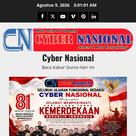
Skip
Agustus 9, 2026
5:01:02 AM
to
Facebook
Twitter
Youtube
Vimeo
Pinterest
LinkedIn
content
Cyber Nasional
Baca Kabar Dunia Hari ini