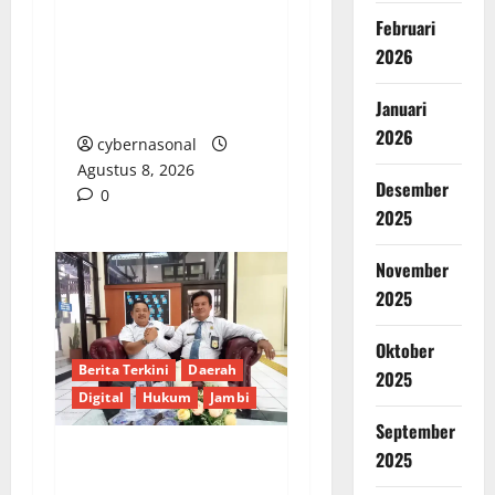
PEMKAB BEKASI
DISOROT: RATUSAN
Februari
MILIAR RUPIAH DIUJI,
2026
BELANJA TUNAI CAPAI
Januari
BELASAN MILIAR
2026
cybernasonal
Agustus 8, 2026
Desember
0
2025
November
2025
Oktober
Berita Terkini
Daerah
2025
Digital
Hukum
Jambi
September
2025
Praktisi Hukum