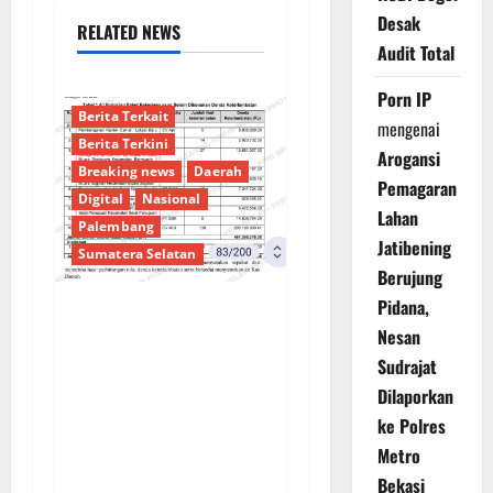
Desak
RELATED NEWS
Audit Total
Porn IP
Berita Terkait
mengenai
Berita Terkini
Arogansi
Breaking news
Daerah
Pemagaran
Digital
Nasional
Lahan
Palembang
Jatibening
Sumatera Selatan
Berujung
Pidana,
Sorotan Tajam:
Nesan
Ratusan Juta Rupiah
Sudrajat
Denda Keterlambatan
Dilaporkan
Proyek di Banyuasin
ke Polres
Masih Mengendap, Ada
Metro
Apa dengan
Bekasi