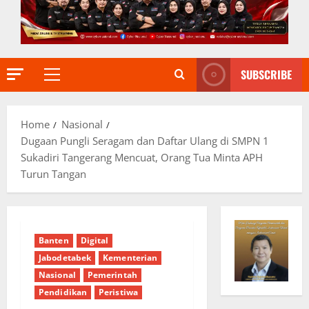
SUBSCRIBE
Primary
Menu
Home
Nasional
Dugaan Pungli Seragam dan Daftar Ulang di SMPN 1
Sukadiri Tangerang Mencuat, Orang Tua Minta APH
Turun Tangan
Banten
Digital
Jabodetabek
Kementerian
Nasional
Pemerintah
Pendidikan
Peristiwa