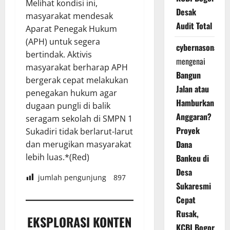
Melihat kondisi ini,
Desak
masyarakat mendesak
Audit Total
Aparat Penegak Hukum
(APH) untuk segera
cybernasonal
bertindak. Aktivis
mengenai
masyarakat berharap APH
Bangun
bergerak cepat melakukan
Jalan atau
penegakan hukum agar
Hamburkan
dugaan pungli di balik
Anggaran?
seragam sekolah di SMPN 1
Proyek
Sukadiri tidak berlarut-larut
Dana
dan merugikan masyarakat
lebih luas.*(Red)
Bankeu di
Desa
jumlah pengunjung
897
Sukaresmi
Cepat
Rusak,
EKSPLORASI KONTEN
KCBI Bogor