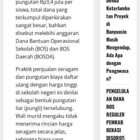
Denda
pungutan Rp3,4 juta per
Keterlamba
siswa, total dana yang
tan Proyek
terkumpul diperkirakan
di
sangat besar, bahkan
Banyuasin
disebut melebihi anggaran
Masih
Dana Bantuan Operasional
Mengendap,
Sekolah (BOS) dan BOS
Ada Apa
Daerah (BOSDA).
dengan
Praktik penjualan seragam
Pengawasa
dan pungutan biaya daftar
n?
ulang dengan harga tinggi
PENGELOLA
di sekolah negeri ini dinilai
AN DANA
sebagai bentuk pungutan
BOS
liar (pungli) terselubung.
REGULER
Wali murid mengaku tidak
PEMKAB
menerima rincian harga
BEKASI
seragam secara jelas,
DISOROT:
sehingga biaya yang