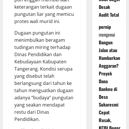
Desak
keterangan terkait dugaan
pungutan liar yang memicu
Audit Total
protes wali murid ini.
pornip
Dugaan pungutan ini
mengenai
menimbulkan beragam
Bangun
tudingan miring terhadap
Jalan atau
Dinas Pendidikan dan
Hamburkan
Kebudayaan Kabupaten
Anggaran?
Tangerang. Kondisi serupa
Proyek
yang disebut telah
Dana
berlangsung dari tahun ke
Bankeu di
tahun menguatkan dugaan
Desa
adanya “budaya” pungutan
Sukaresmi
yang seakan mendapat
restu dari Dinas
Cepat
Pendidikan.
Rusak,
KCBI Bogor