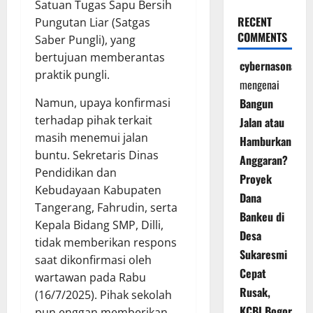
Satuan Tugas Sapu Bersih
RECENT
Pungutan Liar (Satgas
COMMENTS
Saber Pungli), yang
bertujuan memberantas
cybernasonal
praktik pungli.
mengenai
Namun, upaya konfirmasi
Bangun
terhadap pihak terkait
Jalan atau
masih menemui jalan
Hamburkan
buntu. Sekretaris Dinas
Anggaran?
Pendidikan dan
Proyek
Kebudayaan Kabupaten
Dana
Tangerang, Fahrudin, serta
Bankeu di
Kepala Bidang SMP, Dilli,
Desa
tidak memberikan respons
Sukaresmi
saat dikonfirmasi oleh
Cepat
wartawan pada Rabu
Rusak,
(16/7/2025). Pihak sekolah
KCBI Bogor
pun enggan memberikan