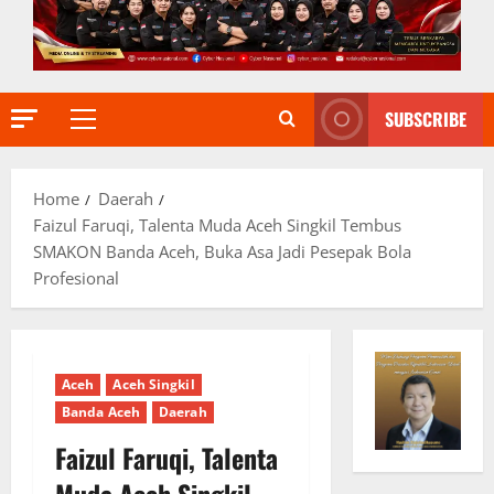
SUBSCRIBE
Primary
Menu
Home
Daerah
Faizul Faruqi, Talenta Muda Aceh Singkil Tembus
SMAKON Banda Aceh, Buka Asa Jadi Pesepak Bola
Profesional
Aceh
Aceh Singkil
Banda Aceh
Daerah
Faizul Faruqi, Talenta
Muda Aceh Singkil