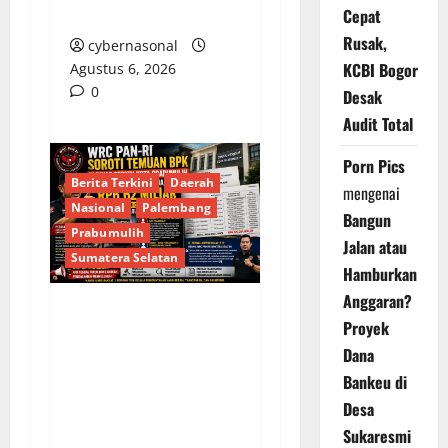
DINAS PENDIDIKAN
Cepat
Rusak,
cybernasonal
KCBI Bogor
Agustus 6, 2026
0
Desak
Audit Total
Porn Pics
Berita Terkini
Daerah
mengenai
Nasional
Palembang
Bangun
Prabumulih
Jalan atau
Sumatera Selatan
Hamburkan
Anggaran?
Proyek
Soroti Temuan BPK
Terkait Belanja Proyek
Dana
Jalan Rp6,62 Miliar,
Bankeu di
WRC PAN-RI
Desa
Prabumulih Dorong
Sukaresmi