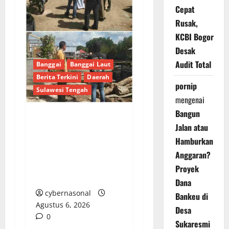
Cepat
Rusak,
KCBI Bogor
Desak
Audit Total
Banggai
Banggai Laut
Berita Terkini
Daerah
pornip
Sulawesi Tengah
mengenai
Bangun
Tim Monitoring Bidang
Jalan atau
Kawasan Permukiman
Hamburkan
Tinjau Program
Anggaran?
Pembangunan di Tiga
Proyek
Desa Banggai Laut
Dana
cybernasonal
Bankeu di
Agustus 6, 2026
Desa
0
Sukaresmi