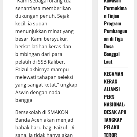
Kawasan
“Kami sebagai orang tua
Permukima
senantiasa memberikan
n Tinjau
dukungan penuh. Sejak
Program
kecil, ia sudah
Pembangun
menunjukkan minat yang
an di Tiga
besar. Kami bersyukur,
Desa
berkat latihan keras dan
Banggai
bimbingan dari para
Laut
pelatih di SSB Kaliber,
Faizul akhirnya mampu
KECAMAN
melewati tahapan seleksi
KERAS
yang sangat ketat,” ungkap
ALIANSI
Aswin dengan nada
PERS
bangga.
NASIONAL:
DESAK APH
Bersekolah di SMAKON
TANGKAP
Banda Aceh akan menjadi
PELAKU
babak baru bagi Faizul. Di
TEROR
sana, ia tidak hanya akan