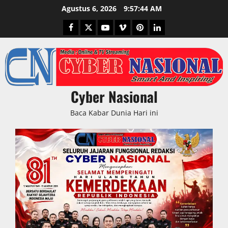
Skip
Agustus 6, 2026
9:57:45 AM
to
Facebook
Twitter
Youtube
Vimeo
Pinterest
LinkedIn
content
Cyber Nasional
Baca Kabar Dunia Hari ini