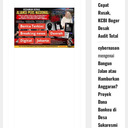
Cepat
Rusak,
KCBI Bogor
Berita Terkini
Desak
Breaking news
Daerah
Audit Total
Digital
Jakarta
cybernasonal
mengenai
KECAMAN KERAS
Bangun
ALIANSI PERS
Jalan atau
NASIONAL: DESAK APH
Hamburkan
TANGKAP PELAKU
Anggaran?
TEROR TERHADAP
Proyek
JURNALIS DAN USUT
Dana
TUNTAS GURITA
Bankeu di
PUNGLI BERJAMAAH
Desa
SERTA DUGAAN
Sukaresmi
KETERLIBATAN KEPALA