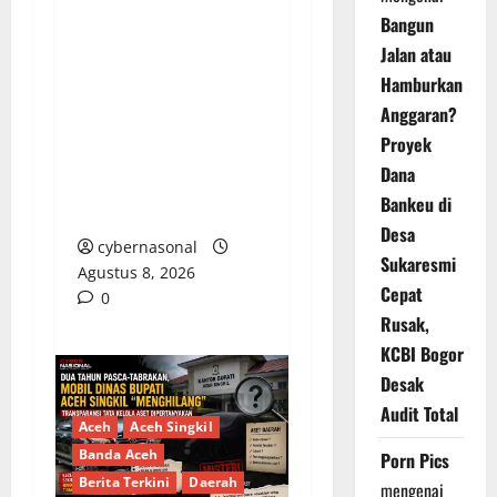
Bangun
PENGELOLAAN DANA
Jalan atau
BOS REGULER
Hamburkan
PEMKAB BEKASI
Anggaran?
DISOROT: RATUSAN
Proyek
MILIAR RUPIAH DIUJI,
Dana
BELANJA TUNAI CAPAI
Bankeu di
BELASAN MILIAR
Desa
cybernasonal
Sukaresmi
Agustus 8, 2026
Cepat
0
Rusak,
KCBI Bogor
Desak
Audit Total
Aceh
Aceh Singkil
Banda Aceh
Porn Pics
Berita Terkini
Daerah
mengenai