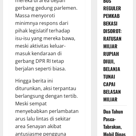
mereka di area depan
BOS
gerbang gedung parlemen.
REGULER
Massa menyoroti
PEMKAB
minimnya respons dari
BEKASI
pihak legislatif terhadap
DISOROT:
isu-isu yang mereka bawa,
RATUSAN
meski aktivitas keluar-
MILIAR
masuk kendaraan di
RUPIAH
gerbang DPR RI tetap
DIUJI,
berjalan seperti biasa.
BELANJA
TUNAI
Hingga berita ini
CAPAI
diturunkan, aksi terpantau
BELASAN
berlangsung dengan tertib.
MILIAR
Meski sempat
menyebabkan perlambatan
Dua Tahun
arus lalu lintas di sekitar
Pasca-
area Senayan akibat
Tabrakan,
antusiasme pengguna
Mobil Dinas