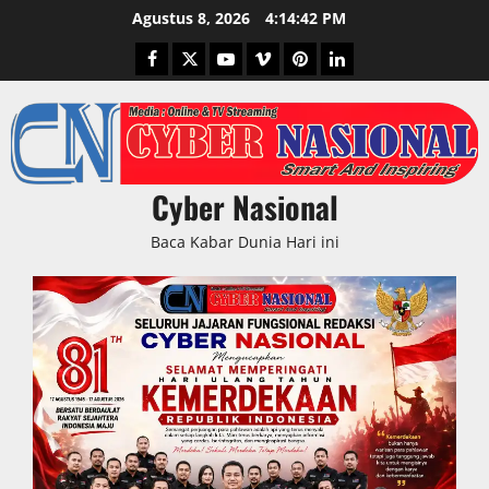
Skip
Agustus 8, 2026
4:14:43 PM
to
Facebook
Twitter
Youtube
Vimeo
Pinterest
LinkedIn
content
Cyber Nasional
Baca Kabar Dunia Hari ini