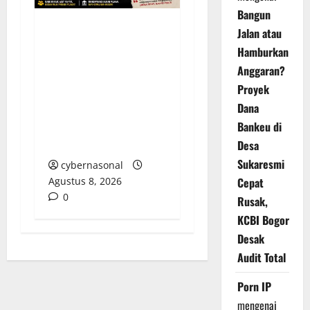
Bangun
Jalan atau
Dua Tahun Pasca-
Hamburkan
Tabrakan, Mobil Dinas
Anggaran?
Bupati Aceh Singkil
Proyek
“Menghilang”:
Dana
Transparansi Tata
Kelola Aset
Bankeu di
Dipertanyakan
Desa
Sukaresmi
cybernasonal
Agustus 8, 2026
Cepat
0
Rusak,
KCBI Bogor
Desak
Audit Total
Porn IP
mengenai