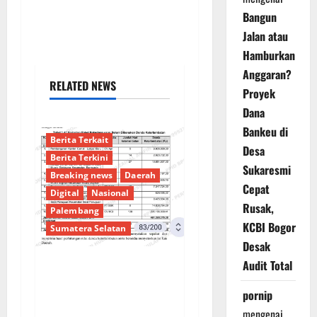
Bangun
Jalan atau
Hamburkan
Anggaran?
RELATED NEWS
Proyek
Dana
Bankeu di
Berita Terkait
Desa
Berita Terkini
Sukaresmi
Breaking news
Daerah
Cepat
Digital
Nasional
Rusak,
Palembang
KCBI Bogor
Sumatera Selatan
Desak
Audit Total
Sorotan Tajam:
pornip
Ratusan Juta Rupiah
Denda Keterlambatan
mengenai