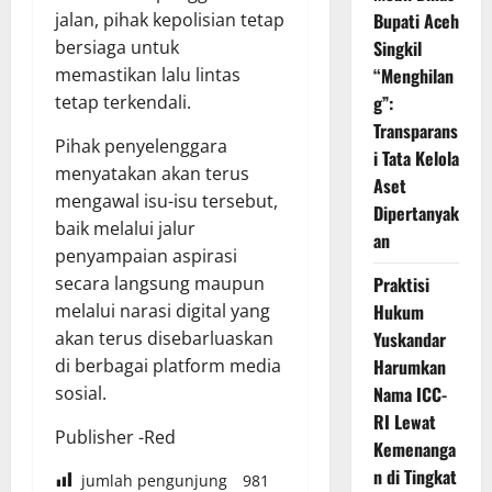
jalan, pihak kepolisian tetap
Bupati Aceh
bersiaga untuk
Singkil
memastikan lalu lintas
“Menghilan
tetap terkendali.
g”:
Transparans
Pihak penyelenggara
i Tata Kelola
menyatakan akan terus
Aset
mengawal isu-isu tersebut,
Dipertanyak
baik melalui jalur
an
penyampaian aspirasi
secara langsung maupun
Praktisi
melalui narasi digital yang
Hukum
akan terus disebarluaskan
Yuskandar
di berbagai platform media
Harumkan
sosial.
Nama ICC-
RI Lewat
Publisher -Red
Kemenanga
n di Tingkat
jumlah pengunjung
981