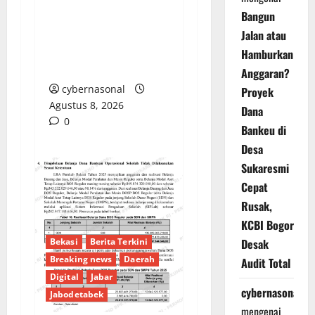
Proyek di Banyuasin
Bangun
Masih Mengendap, Ada
Jalan atau
Apa dengan
Hamburkan
Pengawasan?
Anggaran?
cybernasonal
Proyek
Agustus 8, 2026
Dana
0
Bankeu di
Desa
Sukaresmi
Cepat
Rusak,
KCBI Bogor
Desak
Bekasi
Berita Terkini
Breaking news
Daerah
Audit Total
Digital
Jabar
cybernasonal
Jabodetabek
mengenai