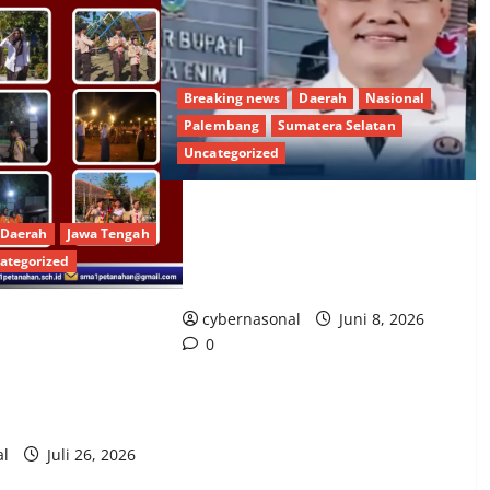
Breaking news
Daerah
Nasional
Palembang
Sumatera Selatan
Uncategorized
“Detik-Detik Penangkapan Bupati
Daerah
Jawa Tengah
Muara Enim oleh KPK: Skandal
ategorized
Besar Terbongkar!”
cybernasonal
Juni 8, 2026
nerasi Unggul dan
0
 SMAN 1 Petanahan
 Penerimaan Tamu
Wira 2026
al
Juli 26, 2026