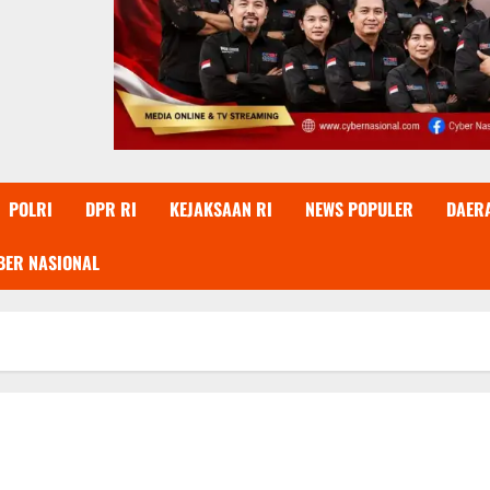
POLRI
DPR RI
KEJAKSAAN RI
NEWS POPULER
DAER
BER NASIONAL