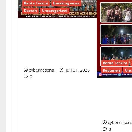
Berita Terkini
Breaking news
Daerah
Uncategorized
7 Bulan Mengendap! LSM Cokro
Prawiro Nusantara Kecam Kejari
Aceh Singkil: Ada Apa dengan
Kasus Dugaan Korupsi Genset
Puskesmas?
Berita Terkini
cybernasonal
Juli 31, 2026
Kebumen
Unc
0
Membentuk Ge
Berkarakter,
Sukses Gelar
Ambalan dan 
cybernason
0