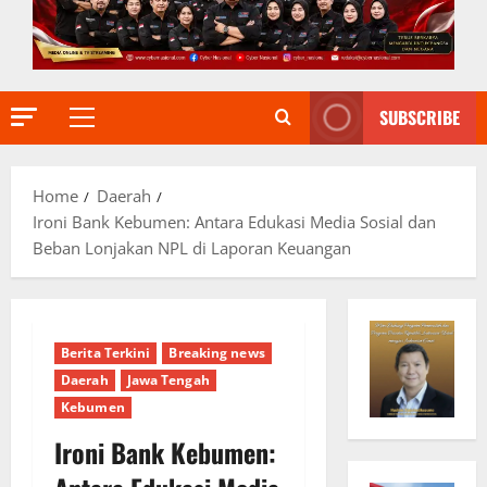
SUBSCRIBE
Primary
Menu
Home
Daerah
Ironi Bank Kebumen: Antara Edukasi Media Sosial dan
Beban Lonjakan NPL di Laporan Keuangan
Berita Terkini
Breaking news
Daerah
Jawa Tengah
Kebumen
Ironi Bank Kebumen: