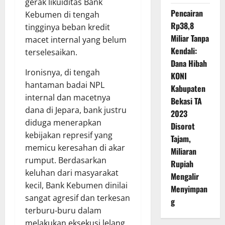
gerak likuiditas Bank
Pencairan
Kebumen di tengah
Rp38,8
tingginya beban kredit
Miliar Tanpa
macet internal yang belum
Kendali:
terselesaikan.
Dana Hibah
Ironisnya, di tengah
KONI
hantaman badai NPL
Kabupaten
internal dan macetnya
Bekasi TA
dana di Jepara, bank justru
2023
diduga menerapkan
Disorot
kebijakan represif yang
Tajam,
memicu keresahan di akar
Miliaran
rumput. Berdasarkan
Rupiah
keluhan dari masyarakat
Mengalir
kecil, Bank Kebumen dinilai
Menyimpan
sangat agresif dan terkesan
g
terburu-buru dalam
melakukan eksekusi lelang