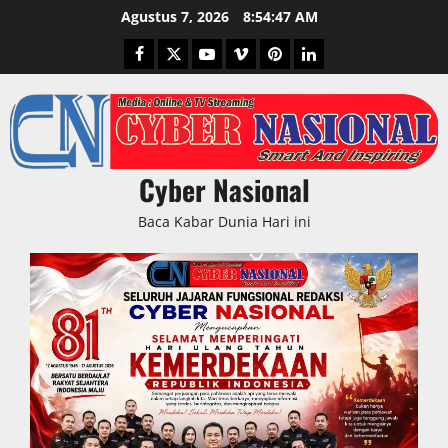
Skip
Agustus 7, 2026
8:54:48 AM
to
Facebook
Twitter
Youtube
Vimeo
Pinterest
LinkedIn
content
Cyber Nasional
Baca Kabar Dunia Hari ini