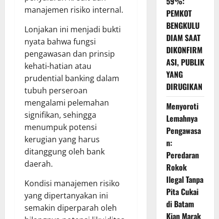
59%:
manajemen risiko internal.
PEMKOT
BENGKULU
Lonjakan ini menjadi bukti
DIAM SAAT
nyata bahwa fungsi
DIKONFIRM
pengawasan dan prinsip
ASI, PUBLIK
kehati-hatian atau
YANG
prudential banking dalam
DIRUGIKAN
tubuh perseroan
mengalami pelemahan
Menyoroti
signifikan, sehingga
Lemahnya
menumpuk potensi
Pengawasa
kerugian yang harus
n:
ditanggung oleh bank
Peredaran
daerah.
Rokok
Ilegal Tanpa
Kondisi manajemen risiko
Pita Cukai
yang dipertanyakan ini
di Batam
semakin diperparah oleh
Kian Marak