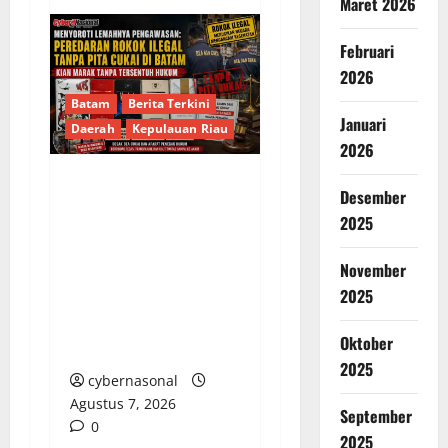
Maret 2026
Februari
2026
Batam
Berita Terkini
Januari
Daerah
Kepulauan Riau
2026
Desember
Menyoroti Lemahnya
2025
Pengawasan:
Peredaran Rokok
November
Ilegal Tanpa Pita Cukai
2025
di Batam Kian Marak
Tanpa Tersentuh
Oktober
Hukum
2025
cybernasonal
Agustus 7, 2026
September
0
2025