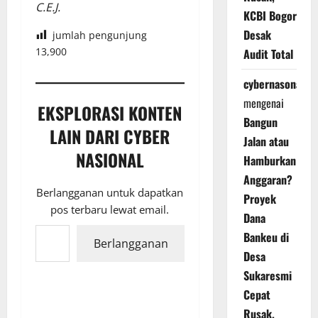
C.E.J.
KCBI Bogor
Desak
jumlah pengunjung
13,900
Audit Total
cybernasonal
mengenai
EKSPLORASI KONTEN
Bangun
LAIN DARI CYBER
Jalan atau
NASIONAL
Hamburkan
Anggaran?
Berlangganan untuk dapatkan
Proyek
pos terbaru lewat email.
Dana
Ketikkan email Anda...
Bankeu di
Berlangganan
Desa
Sukaresmi
Cepat
Rusak,