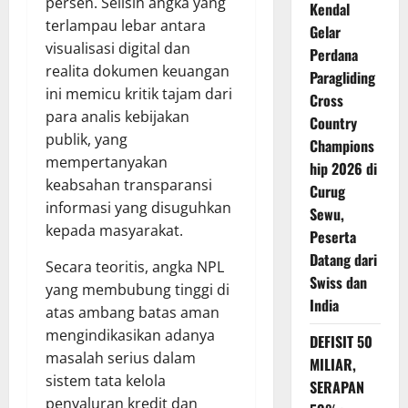
persen. Selisih angka yang
Kendal
terlampau lebar antara
Gelar
visualisasi digital dan
Perdana
realita dokumen keuangan
Paragliding
ini memicu kritik tajam dari
Cross
para analis kebijakan
Country
publik, yang
Champions
mempertanyakan
hip 2026 di
keabsahan transparansi
Curug
informasi yang disuguhkan
Sewu,
kepada masyarakat.
Peserta
Datang dari
Secara teoritis, angka NPL
Swiss dan
yang membubung tinggi di
India
atas ambang batas aman
mengindikasikan adanya
DEFISIT 50
masalah serius dalam
MILIAR,
sistem tata kelola
SERAPAN
penyaluran kredit dan