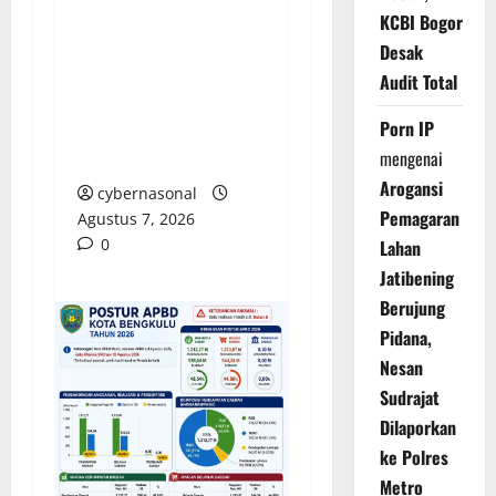
Kendal Gelar Perdana
KCBI Bogor
Paragliding Cross
Desak
Country Championship
Audit Total
2026 di Curug Sewu,
Porn IP
Peserta Datang dari
mengenai
Swiss dan India
Arogansi
cybernasonal
Pemagaran
Agustus 7, 2026
0
Lahan
Jatibening
Berujung
Pidana,
Nesan
Sudrajat
Dilaporkan
ke Polres
Metro