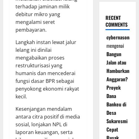
terhadap jaminan milik
debitur mikro yang
RECENT
mengalami seret
COMMENTS
pembayaran.
cybernasonal
Langkah instan lewat jalur
mengenai
lelang ini dinilai
Bangun
mengabaikan proses
Jalan atau
restrukturisasi yang
Hamburkan
humanis dan mencederai
Anggaran?
fungsi dasar BPR sebagai
Proyek
penyokong ekonomi rakyat
Dana
kecil.
Bankeu di
Kesenjangan mendalam
Desa
antara citra positif di media
Sukaresmi
sosial, lonjakan NPL di
Cepat
laporan keuangan, serta
Rusak,