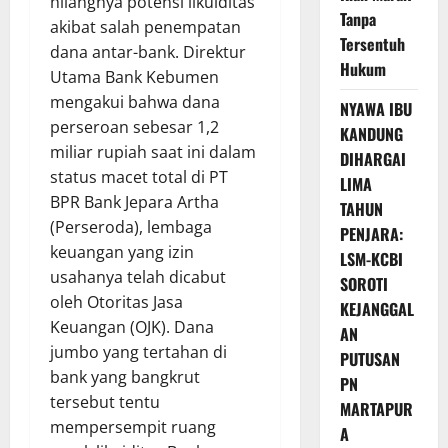
hilangnya potensi likuiditas
Tanpa
akibat salah penempatan
Tersentuh
dana antar-bank. Direktur
Hukum
Utama Bank Kebumen
mengakui bahwa dana
NYAWA IBU
perseroan sebesar 1,2
KANDUNG
miliar rupiah saat ini dalam
DIHARGAI
status macet total di PT
LIMA
BPR Bank Jepara Artha
TAHUN
(Perseroda), lembaga
PENJARA:
keuangan yang izin
LSM-KCBI
usahanya telah dicabut
SOROTI
oleh Otoritas Jasa
KEJANGGAL
Keuangan (OJK). Dana
AN
jumbo yang tertahan di
PUTUSAN
bank yang bangkrut
PN
tersebut tentu
MARTAPUR
mempersempit ruang
A