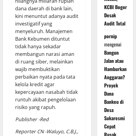
hilangnya miliaran rupiah
KCBI Bogor
dana daerah di bank lain,
Desak
kini menuntut adanya audit
Audit Total
investigatif yang
menyeluruh. Manajemen
pornip
Bank Kebumen dituntut
mengenai
tidak hanya sekadar
Bangun
membangun narasi aman
Jalan atau
di ruang siber, melainkan
Hamburkan
wajib membuktikan
Anggaran?
perbaikan nyata pada tata
kelola kredit agar
Proyek
kepercayaan nasabah tidak
Dana
runtuh akibat pengelolaan
Bankeu di
risiko yang rapuh.
Desa
Sukaresmi
Publisher -Red
Cepat
Reporter CN -Waluyo, C.B.J.,
Rusak,