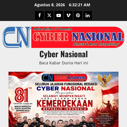
Skip
Agustus 8, 2026
6:32:22 AM
to
Facebook
Twitter
Youtube
Vimeo
Pinterest
LinkedIn
content
Cyber Nasional
Baca Kabar Dunia Hari ini