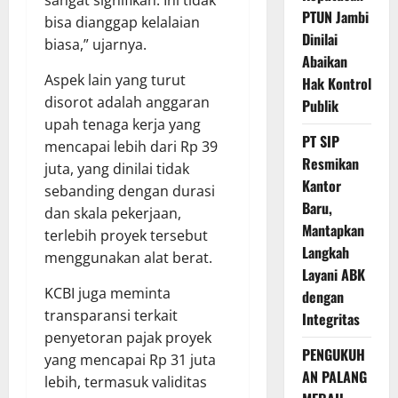
sangat signifikan. Ini tidak
PTUN Jambi
bisa dianggap kelalaian
Dinilai
biasa,” ujarnya.
Abaikan
Aspek lain yang turut
Hak Kontrol
disorot adalah anggaran
Publik
upah tenaga kerja yang
PT SIP
mencapai lebih dari Rp 39
Resmikan
juta, yang dinilai tidak
Kantor
sebanding dengan durasi
Baru,
dan skala pekerjaan,
Mantapkan
terlebih proyek tersebut
Langkah
menggunakan alat berat.
Layani ABK
KCBI juga meminta
dengan
transparansi terkait
Integritas
penyetoran pajak proyek
PENGUKUH
yang mencapai Rp 31 juta
AN PALANG
lebih, termasuk validitas