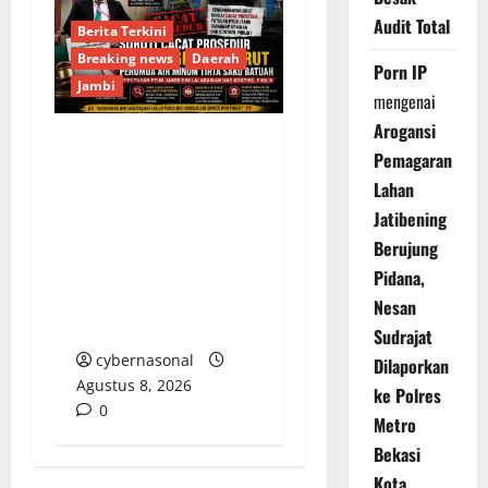
Audit Total
Berita Terkini
Breaking news
Daerah
Porn IP
Jambi
mengenai
Arogansi
Pemagaran
Soroti Cacat Prosedur
Lahan
Pengangkatan Dirut
Perumda Air Minum
Jatibening
Tirta Sako Batuah,
Berujung
Keputusan PTUN Jambi
Pidana,
Dinilai Abaikan Hak
Nesan
Kontrol Publik
Sudrajat
cybernasonal
Dilaporkan
Agustus 8, 2026
ke Polres
0
Metro
Bekasi
Kota