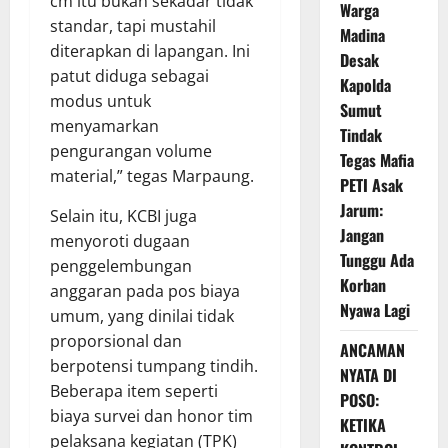
cm itu bukan sekadar tidak
Warga
standar, tapi mustahil
Madina
diterapkan di lapangan. Ini
Desak
patut diduga sebagai
Kapolda
modus untuk
Sumut
menyamarkan
Tindak
pengurangan volume
Tegas Mafia
material,” tegas Marpaung.
PETI Asak
Jarum:
Selain itu, KCBI juga
Jangan
menyoroti dugaan
Tunggu Ada
penggelembungan
Korban
anggaran pada pos biaya
Nyawa Lagi
umum, yang dinilai tidak
proporsional dan
ANCAMAN
berpotensi tumpang tindih.
NYATA DI
Beberapa item seperti
POSO:
biaya survei dan honor tim
KETIKA
pelaksana kegiatan (TPK)