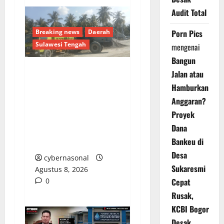
Audit Total
Breaking news
Daerah
Porn Pics
Sulawesi Tengah
mengenai
Bangun
Jalan atau
ANCAMAN NYATA DI
Hamburkan
POSO: KETIKA
Anggaran?
KONTROL SOSIAL
Proyek
DIBALAS TEROR
Dana
PEMBUNUHAN OLEH
Bankeu di
OKNUM GGALIAN C
Desa
cybernasonal
Sukaresmi
Agustus 8, 2026
0
Cepat
Rusak,
KCBI Bogor
Desak