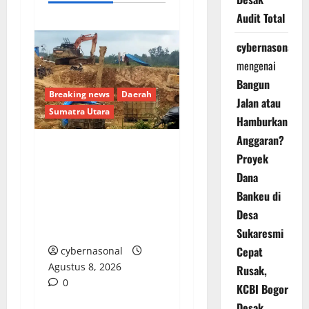
Audit Total
cybernasonal
mengenai
Bangun
Breaking news
Daerah
Jalan atau
Sumatra Utara
Hamburkan
Anggaran?
Proyek
Warga Madina Desak
Dana
Kapolda Sumut Tindak
Tegas Mafia PETI Asak
Bankeu di
Jarum: Jangan Tunggu
Desa
Ada Korban Nyawa Lagi
Sukaresmi
Cepat
cybernasonal
Agustus 8, 2026
Rusak,
0
KCBI Bogor
Desak