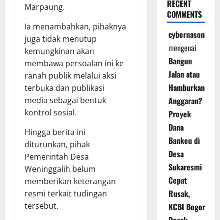
RECENT
Marpaung.
COMMENTS
Ia menambahkan, pihaknya
cybernasonal
juga tidak menutup
mengenai
kemungkinan akan
Bangun
membawa persoalan ini ke
Jalan atau
ranah publik melalui aksi
Hamburkan
terbuka dan publikasi
media sebagai bentuk
Anggaran?
kontrol sosial.
Proyek
Dana
Hingga berita ini
Bankeu di
diturunkan, pihak
Desa
Pemerintah Desa
Sukaresmi
Weninggalih belum
Cepat
memberikan keterangan
Rusak,
resmi terkait tudingan
tersebut.
KCBI Bogor