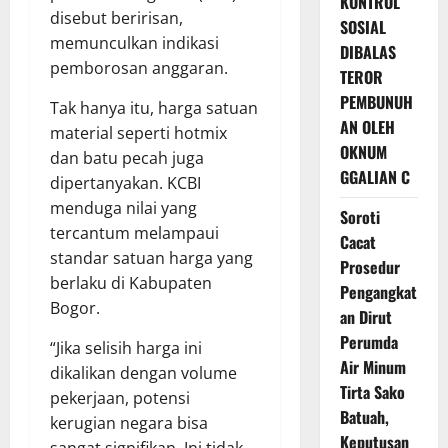
KONTROL
disebut beririsan,
SOSIAL
memunculkan indikasi
DIBALAS
pemborosan anggaran.
TEROR
PEMBUNUH
Tak hanya itu, harga satuan
AN OLEH
material seperti hotmix
OKNUM
dan batu pecah juga
GGALIAN C
dipertanyakan. KCBI
menduga nilai yang
Soroti
tercantum melampaui
Cacat
standar satuan harga yang
Prosedur
berlaku di Kabupaten
Pengangkat
Bogor.
an Dirut
Perumda
“Jika selisih harga ini
Air Minum
dikalikan dengan volume
Tirta Sako
pekerjaan, potensi
Batuah,
kerugian negara bisa
Keputusan