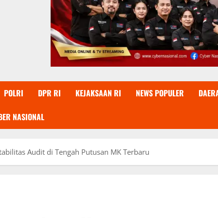
POLRI
DPR RI
KEJAKSAAN RI
NEWS POPULER
DAER
BER NASIONAL
abilitas Audit di Tengah Putusan MK Terbaru