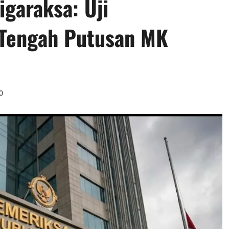
garaksa: Uji
i Tengah Putusan MK
0