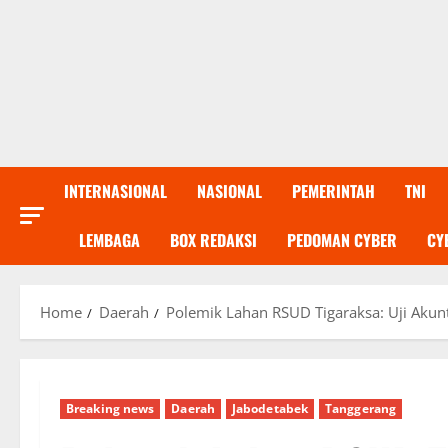
INTERNASIONAL
NASIONAL
PEMERINTAH
TNI
LEMBAGA
BOX REDAKSI
PEDOMAN CYBER
CY
Home
Daerah
Polemik Lahan RSUD Tigaraksa: Uji Akunt
Breaking news
Daerah
Jabodetabek
Tanggerang