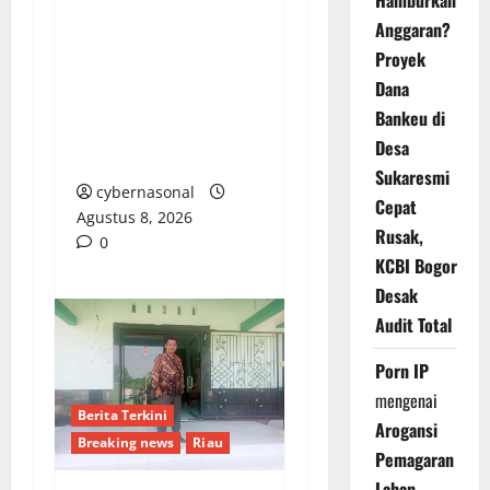
Hamburkan
TINGKAT MULA
Anggaran?
PERTAMA DI BANGGAI
Proyek
SELATAN: TUMBUHKAN
Dana
JIWA KEMANUSIAAN
Bankeu di
DAN KARAKTER
Desa
PEDULI SESAMA
Sukaresmi
cybernasonal
Cepat
Agustus 8, 2026
Rusak,
0
KCBI Bogor
Desak
Audit Total
Porn IP
mengenai
Berita Terkini
Arogansi
Breaking news
Riau
Pemagaran
Lahan