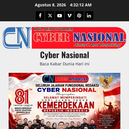
Skip
Agustus 8, 2026
4:32:13 AM
to
Facebook
Twitter
Youtube
Vimeo
Pinterest
LinkedIn
content
Cyber Nasional
Baca Kabar Dunia Hari ini