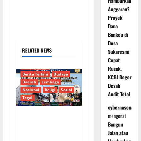
Hamburkan
Anggaran?
Proyek
Dana
Bankeu di
Desa
RELATED NEWS
Sukaresmi
Cepat
Berita Terkait
Rusak,
Berita Terkini
Budaya
KCBI Bogor
Daerah
Lembaga
Desak
Nasional
Religi
Sosial
Audit Total
Tegal
cybernasonal
mengenai
PT SIP Resmikan
Bangun
Kantor Baru,
Jalan atau
Mantapkan Langkah