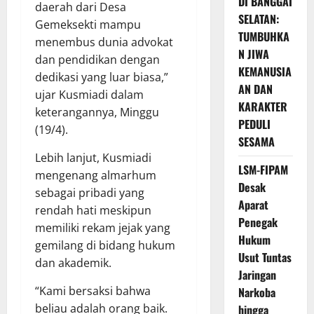
DI BANGGAI
daerah dari Desa
SELATAN:
Gemeksekti mampu
TUMBUHKA
menembus dunia advokat
N JIWA
dan pendidikan dengan
KEMANUSIA
dedikasi yang luar biasa,”
AN DAN
ujar Kusmiadi dalam
KARAKTER
keterangannya, Minggu
PEDULI
(19/4).
SESAMA
Lebih lanjut, Kusmiadi
LSM-FIPAM
mengenang almarhum
Desak
sebagai pribadi yang
Aparat
rendah hati meskipun
Penegak
memiliki rekam jejak yang
Hukum
gemilang di bidang hukum
Usut Tuntas
dan akademik.
Jaringan
“Kami bersaksi bahwa
Narkoba
beliau adalah orang baik.
hingga