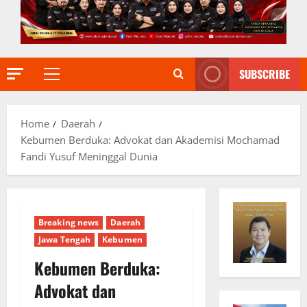
SUBSCRIBE
Primary
Menu
Home
Daerah
Kebumen Berduka: Advokat dan Akademisi Mochamad
Fandi Yusuf Meninggal Dunia
Breaking news
Daerah
Jawa Tengah
Kebumen
Kebumen Berduka:
Advokat dan