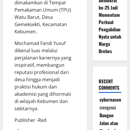
Demokrat
dimakamkan di Tempat
ke-25 Jadi
Pemakaman Umum (TPU)
Momentum
Watu Barut, Desa
Perkuat
Gemeksekti, Kecamatan
Pengabdian
Kebumen.
Nyata untuk
Mochamad Fandi Yusuf
Warga
dikenal luas melalui
Brebes
perjalanan kariernya yang
inspiratif, membangun
reputasi profesional dari
desa hingga menjadi
RECENT
praktisi hukum dan
COMMENTS
akademisi yang dihormati
cybernasonal
di wilayah Kebumen dan
mengenai
sekitarnya.
Bangun
Publisher -Red
Jalan atau