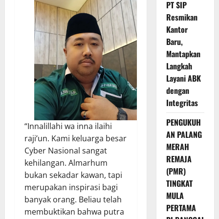
PT SIP
Resmikan
Kantor
Baru,
Mantapkan
Langkah
Layani ABK
dengan
Integritas
PENGUKUH
“Innalillahi wa inna ilaihi
AN PALANG
raji’un. Kami keluarga besar
MERAH
Cyber Nasional sangat
REMAJA
kehilangan. Almarhum
(PMR)
bukan sekadar kawan, tapi
TINGKAT
merupakan inspirasi bagi
MULA
banyak orang. Beliau telah
PERTAMA
membuktikan bahwa putra