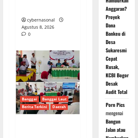
Hamburkan
Layani ABK dengan
Anggaran?
Integritas
Proyek
cybernasonal
Dana
Agustus 8, 2026
Bankeu di
0
Desa
Sukaresmi
Cepat
Rusak,
KCBI Bogor
Desak
Audit Total
Banggai
Banggai Laut
Porn Pics
Berita Terkini
Daerah
mengenai
Bangun
PENGUKUHAN PALANG
Jalan atau
MERAH REMAJA (PMR)