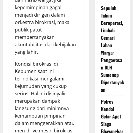
dan nasib warga. Jika
kepemimpinan gagal
Sepuluh
menjadi dirigen dalam
Tahun
orkestra birokrasi, maka
Beroperasi,
publik patut
Limbah
mempertanyakan
Cemari
akuntabilitas dari kebijakan
Lahan
yang lahir.
Warga:
Pengawasa
Kondisi birokrasi di
n DLH
Kebumen saat ini
Sumenep
terindikasi mengalami
Dipertanyak
kejumudan yang cukup
an
serius. Hal ini disinyalir
merupakan dampak
Polres
langsung dari minimnya
Kendal
kemampuan pimpinan
Gelar Apel
dalam menggerakkan atau
Siaga
men-drive mesin birokrasi
Bhayangkar