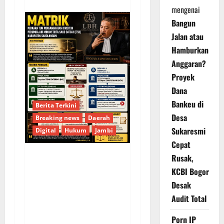
mengenai
Bangun
Jalan atau
Hamburkan
Anggaran?
Proyek
Dana
Bankeu di
Berita Terkini
Desa
Breaking news
Daerah
Sukaresmi
Digital
Hukum
Jambi
Cepat
Rusak,
KELALAIAN HUKUM
KCBI Bogor
PEMKAB
Desak
SAROLANGUN: SK
Audit Total
DIREKTUR PERUMDA
TSB DINYATAKAN
Porn IP