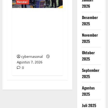
Kendal
2026
Desember
Polres Kendal Gelar
2025
Apel Siaga
Bhayangkara, Siap
November
Antisipasi Karhutla di
2025
Puncak Musim
Kemarau
Oktober
cybernasonal
2025
Agustus 7, 2026
0
September
2025
Agustus
2025
Juli 2025