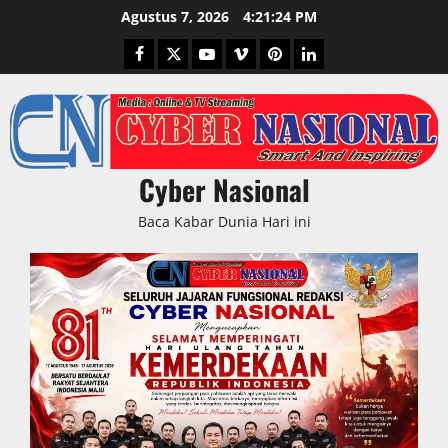
Skip
Agustus 7, 2026
4:21:25 PM
to
Facebook
Twitter
Youtube
Vimeo
Pinterest
LinkedIn
content
Cyber Nasional
Baca Kabar Dunia Hari ini