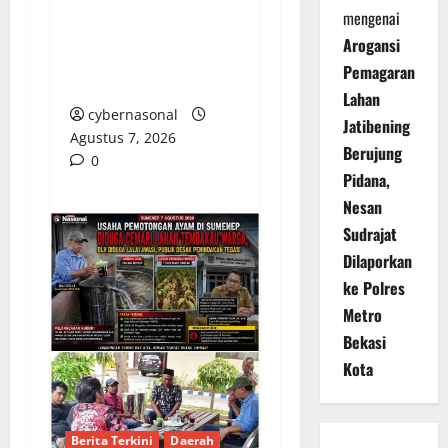
CACAT TOTAL,
mengenai
PENGACARA SENIOR
Arogansi
KULITI OPINI KUASA
Pemagaran
HUKUM BUPATI
Lahan
cybernasonal
Jatibening
Agustus 7, 2026
Berujung
0
Pidana,
Nesan
Sudrajat
Dilaporkan
ke Polres
Metro
Bekasi
Kota
Berita Terkini
Daerah