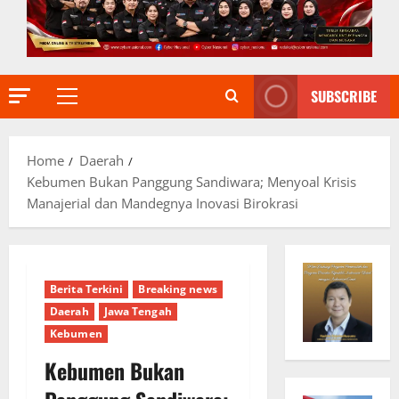
SUBSCRIBE
Primary
Menu
Home
Daerah
Kebumen Bukan Panggung Sandiwara; Menyoal Krisis
Manajerial dan Mandegnya Inovasi Birokrasi
Berita Terkini
Breaking news
Daerah
Jawa Tengah
Kebumen
Kebumen Bukan