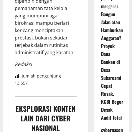
dipimpin dengan
mengenai
pemahaman tata kelola
Bangun
yang mumpuni agar
Jalan atau
birokrasi mampu berlari
Hamburkan
kencang menciptakan
Anggaran?
prestasi, bukan sekadar
terjebak dalam rutinitas
Proyek
administratif yang karatan.
Dana
Bankeu di
Redaksi
Desa
jumlah pengunjung
Sukaresmi
13,657
Cepat
Rusak,
KCBI Bogor
EKSPLORASI KONTEN
Desak
LAIN DARI CYBER
Audit Total
NASIONAL
cybernasonal