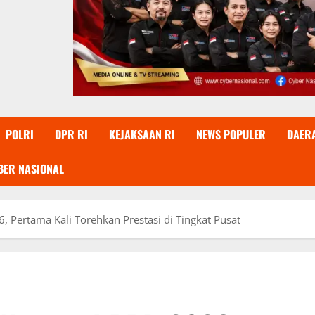
POLRI
DPR RI
KEJAKSAAN RI
NEWS POPULER
DAER
BER NASIONAL
 Pertama Kali Torehkan Prestasi di Tingkat Pusat