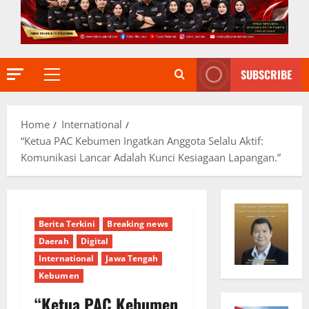
SUBSCRIBE
Primary
Menu
Home
International
“Ketua PAC Kebumen Ingatkan Anggota Selalu Aktif:
Komunikasi Lancar Adalah Kunci Kesiagaan Lapangan.”
Berita Terkini
Breaking news
Daerah
Digital
International
Jawa Tengah
Kebumen
“Ketua PAC Kebumen