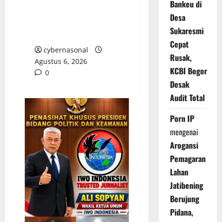
Bankeu di
Pengangkatan Direktur
Desa
PDAM Tirta Sako
Sukaresmi
Batuah
Cepat
cybernasonal
Rusak,
Agustus 6, 2026
KCBI Bogor
0
Desak
Audit Total
Porn IP
mengenai
Arogansi
Pemagaran
Lahan
Jatibening
Berujung
Pidana,