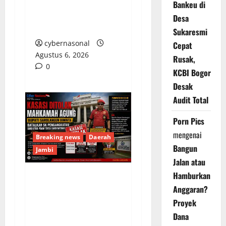
Demi Amankan
Bankeu di
Armada Batu Bara
Desa
Ilegal PT LKA!
Sukaresmi
cybernasonal
Cepat
Agustus 6, 2026
Rusak,
0
KCBI Bogor
Desak
Audit Total
Porn Pics
mengenai
Breaking news
Daerah
Bangun
Jambi
Jalan atau
Hamburkan
Kasasi Ditolak
Anggaran?
Mahkamah Agung,
Proyek
Bupati Sarolangun
Dana
Diminta Batalkan SK