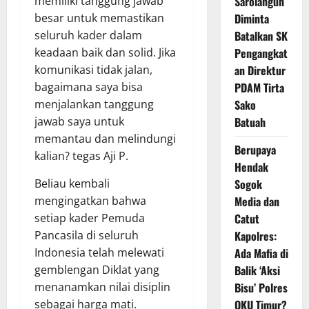
memiliki tanggung jawab
Sarolangun
besar untuk memastikan
Diminta
seluruh kader dalam
Batalkan SK
keadaan baik dan solid. Jika
Pengangkat
komunikasi tidak jalan,
an Direktur
bagaimana saya bisa
PDAM Tirta
menjalankan tanggung
Sako
jawab saya untuk
Batuah
memantau dan melindungi
Berupaya
kalian? tegas Aji P.
Hendak
Beliau kembali
Sogok
mengingatkan bahwa
Media dan
setiap kader Pemuda
Catut
Pancasila di seluruh
Kapolres:
Indonesia telah melewati
Ada Mafia di
gemblengan Diklat yang
Balik ‘Aksi
menanamkan nilai disiplin
Bisu’ Polres
sebagai harga mati.
OKU Timur?