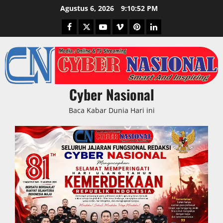
Skip
Agustus 6, 2026
9:10:53 PM
to
Facebook
Twitter
Youtube
Vimeo
Pinterest
LinkedIn
content
Cyber Nasional
Baca Kabar Dunia Hari ini