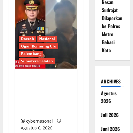
Nesan
Sudrajat
Dilaporkan
ke Polres
Metro
Daerah
Nasional
Bekasi
Ogan Komering Ulu
Kota
Palembang
Sumatera Selatan
ARCHIVES
Berupaya Hendak
Sogok Media dan Catut
Agustus
Kapolres: Ada Mafia di
2026
Balik ‘Aksi Bisu’
Polres OKU Timur?
Juli 2026
cybernasonal
Agustus 6, 2026
Juni 2026