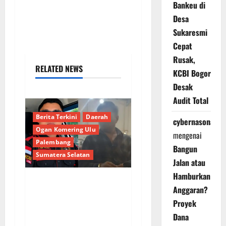
Bankeu di
Desa
Sukaresmi
Cepat
Rusak,
RELATED NEWS
KCBI Bogor
Desak
Audit Total
Berita Terkini
Daerah
cybernasonal
Ogan Komering Ulu
mengenai
Palembang
Bangun
Sumatera Selatan
Jalan atau
Hamburkan
Anggaran?
Bongkar Kedok Oknum
(I): Catut Nama
Proyek
Kapolres OKU Timur
Dana