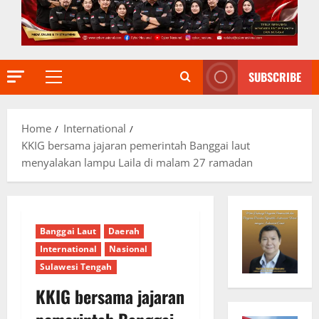
SUBSCRIBE
Primary
Menu
Home
International
KKIG bersama jajaran pemerintah Banggai laut
menyalakan lampu Laila di malam 27 ramadan
Banggai Laut
Daerah
International
Nasional
Sulawesi Tengah
KKIG bersama jajaran