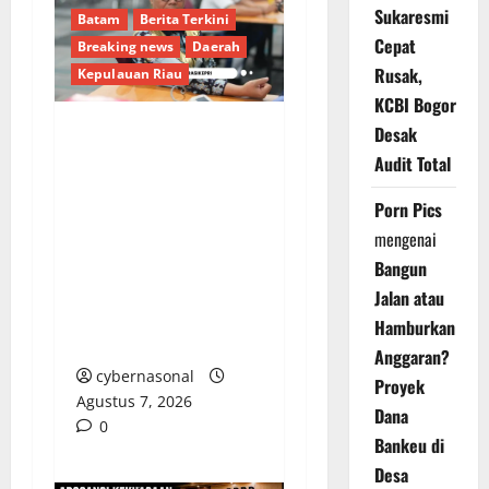
Sukaresmi
Batam
Berita Terkini
Cepat
Breaking news
Daerah
Rusak,
Kepulauan Riau
KCBI Bogor
Desak
Kanwil Direktorat
Audit Total
Jenderal Imigrasi
Kepulauan Riau Gelar
Porn Pics
Donor Darah dalam
mengenai
Rangka Peringatan
Bangun
HUT Ke-81
Jalan atau
Kemerdekaan Republik
Hamburkan
Indonesia
Anggaran?
cybernasonal
Proyek
Agustus 7, 2026
Dana
0
Bankeu di
Desa