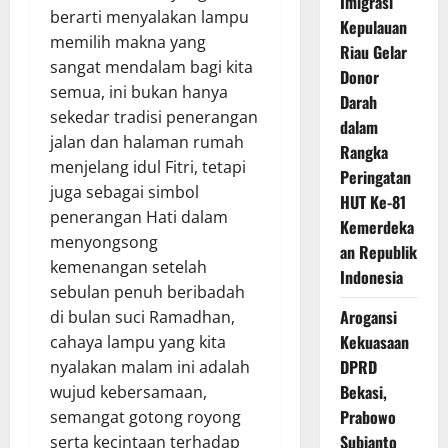
Imigrasi
berarti menyalakan lampu
Kepulauan
memilih makna yang
Riau Gelar
sangat mendalam bagi kita
Donor
semua, ini bukan hanya
Darah
sekedar tradisi penerangan
dalam
jalan dan halaman rumah
Rangka
menjelang idul Fitri, tetapi
Peringatan
juga sebagai simbol
HUT Ke-81
penerangan Hati dalam
Kemerdeka
menyongsong
an Republik
kemenangan setelah
Indonesia
sebulan penuh beribadah
Arogansi
di bulan suci Ramadhan,
Kekuasaan
cahaya lampu yang kita
DPRD
nyalakan malam ini adalah
Bekasi,
wujud kebersamaan,
Prabowo
semangat gotong royong
Subianto
serta kecintaan terhadap