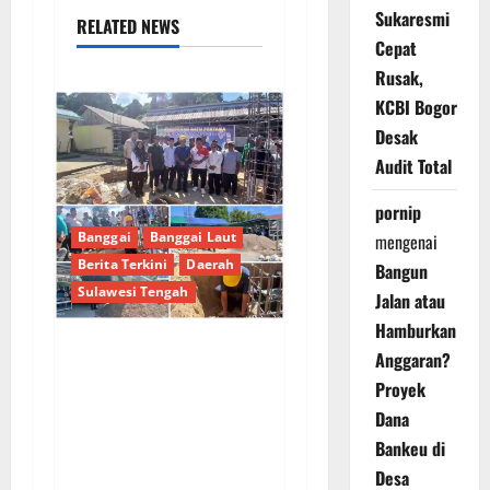
Sukaresmi
RELATED NEWS
Cepat
Rusak,
KCBI Bogor
Desak
Audit Total
pornip
Banggai
Banggai Laut
mengenai
Berita Terkini
Daerah
Bangun
Sulawesi Tengah
Jalan atau
Hamburkan
Anggaran?
Aksi Nyata Bupati
Proyek
Sofyan Kaepa,
Dana
Peletakan Batu
Bankeu di
Pertama Masjid Al-
Desa
Bina sekaligus Ketuk