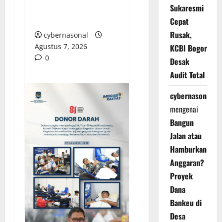
Hati Pejabat OPD
Sukaresmi
untuk Berdonasi
Cepat
Rusak,
cybernasonal
Agustus 7, 2026
KCBI Bogor
0
Desak
Audit Total
cybernasonal
mengenai
Bangun
Jalan atau
Hamburkan
Anggaran?
Proyek
Dana
Bankeu di
Desa