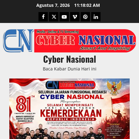
Skip
Agustus 7, 2026
11:18:03 AM
to
Facebook
Twitter
Youtube
Vimeo
Pinterest
LinkedIn
content
Cyber Nasional
Baca Kabar Dunia Hari ini