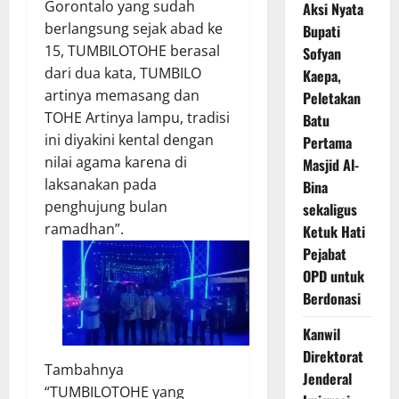
Gorontalo yang sudah
Aksi Nyata
berlangsung sejak abad ke
Bupati
15, TUMBILOTOHE berasal
Sofyan
dari dua kata, TUMBILO
Kaepa,
artinya memasang dan
Peletakan
TOHE Artinya lampu, tradisi
Batu
ini diyakini kental dengan
Pertama
nilai agama karena di
Masjid Al-
laksanakan pada
Bina
penghujung bulan
sekaligus
ramadhan”.
Ketuk Hati
Pejabat
OPD untuk
Berdonasi
Kanwil
Direktorat
Tambahnya
Jenderal
“TUMBILOTOHE yang