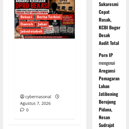
Sukaresmi
Cepat
Bekasi
Berita Terkini
Rusak,
Daerah
Jabar
KCBI Bogor
Jabodetabek
Desak
Audit Total
Arogansi Kekuasaan
Porn IP
DPRD Bekasi, Prabowo
mengenai
Subianto Selaku Ketua
Arogansi
Umum Partai Gerindra
Pemagaran
Didesak Pecat Anggota
Lahan
Dewan M
Jatibening
cybernasonal
Berujung
Agustus 7, 2026
Pidana,
0
Nesan
Sudrajat