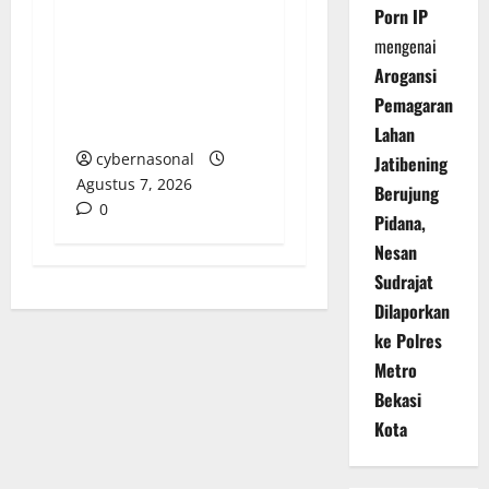
Apel Siaga
Porn IP
Bhayangkara, Siap
mengenai
Antisipasi Karhutla di
Arogansi
Puncak Musim
Pemagaran
Kemarau
Lahan
cybernasonal
Jatibening
Agustus 7, 2026
Berujung
0
Pidana,
Nesan
Sudrajat
Dilaporkan
ke Polres
Metro
Bekasi
Kota