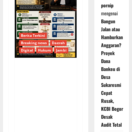
pornip
mengenai
Bangun
Jalan atau
Berita Terkini
Hamburkan
Breaking news
Daerah
Anggaran?
Digital
Hukum
Jambi
Proyek
Dana
Bankeu di
KELALAIAN HUKUM
Desa
PEMKAB
Sukaresmi
SAROLANGUN: SK
Cepat
DIREKTUR PERUMDA
TSB DINYATAKAN
Rusak,
CACAT TOTAL,
KCBI Bogor
PENGACARA SENIOR
Desak
KULITI OPINI KUASA
Audit Total
HUKUM BUPATI