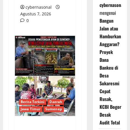
cybernasonal
cybernasonal
mengenai
Agustus 7, 2026
Bangun
0
Jalan atau
Hamburkan
Anggaran?
Proyek
Dana
Bankeu di
Desa
Sukaresmi
Cepat
Rusak,
Berita Terkini
Daerah
KCBI Bogor
Jawa Timur
Sumenep
Desak
Audit Total