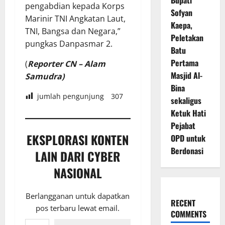
Bupati
pengabdian kepada Korps
Sofyan
Marinir TNI Angkatan Laut,
Kaepa,
TNI, Bangsa dan Negara,”
Peletakan
pungkas Danpasmar 2.
Batu
Pertama
(
Reporter CN – Alam
Masjid Al-
Samudra)
Bina
jumlah pengunjung
307
sekaligus
Ketuk Hati
Pejabat
EKSPLORASI KONTEN
OPD untuk
Berdonasi
LAIN DARI CYBER
NASIONAL
Berlangganan untuk dapatkan
RECENT
pos terbaru lewat email.
COMMENTS
Ketikkan email Anda...