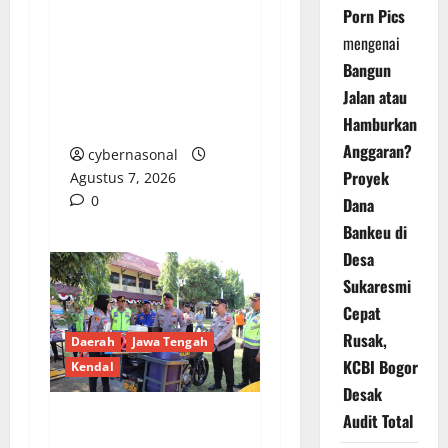
Sepuluh Tahun
Porn Pics
Beroperasi, Limbah
mengenai
Cemari Lahan Warga:
Bangun
Pengawasan DLH
Jalan atau
Sumenep
Hamburkan
Dipertanyakan
Anggaran?
cybernasonal
Proyek
Agustus 7, 2026
0
Dana
Bankeu di
Desa
Sukaresmi
Cepat
Rusak,
Daerah
Jawa Tengah
KCBI Bogor
Kendal
Desak
Audit Total
Polres Kendal Gelar