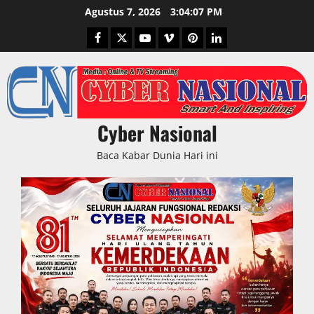
Skip
Agustus 7, 2026
3:04:08 PM
to
Facebook
Twitter
Youtube
Vimeo
Pinterest
LinkedIn
content
Cyber Nasional
Baca Kabar Dunia Hari ini