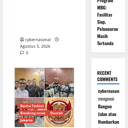
Program
Singkil Gelar Rapat
MBG:
Koordinasi di Maktuan
Fasilitas
Kopi, Bahas Penataan
Siap,
Lalu Lintas Pesta
Peluncuran
Warga
Masih
cybernasonal
Tertunda
Agustus 5, 2026
0
RECENT
COMMENTS
cybernasonal
mengenai
Bangun
Berita Terkini
Breaking news
Daerah
Jalan atau
Jakarta
Hamburkan