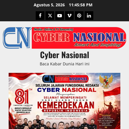
Skip
Agustus 5, 2026
11:45:59 PM
to
Facebook
Twitter
Youtube
Vimeo
Pinterest
LinkedIn
content
Cyber Nasional
Baca Kabar Dunia Hari ini