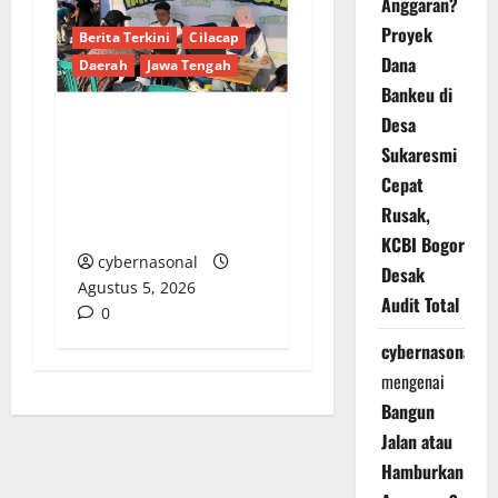
Anggaran?
Proyek
Berita Terkini
Cilacap
Dana
Daerah
Jawa Tengah
Bankeu di
Desa
Kantor Imigrasi
Sukaresmi
Cilacap Kembali
Cepat
Hadirkan Layanan
Rusak,
Pasporia di Alun-Alun
KCBI Bogor
cybernasonal
Desak
Agustus 5, 2026
Audit Total
0
cybernasonal
mengenai
Bangun
Jalan atau
Hamburkan