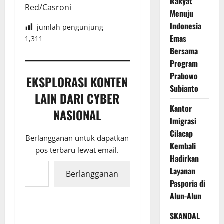
Rakyat
Red/Casroni
Menuju
Indonesia
jumlah pengunjung
Emas
1,311
Bersama
Program
Prabowo
EKSPLORASI KONTEN
Subianto
LAIN DARI CYBER
Kantor
NASIONAL
Imigrasi
Cilacap
Berlangganan untuk dapatkan
Kembali
pos terbaru lewat email.
Hadirkan
Ketikkan email Anda...
Layanan
Berlangganan
Pasporia di
Alun-Alun
SKANDAL