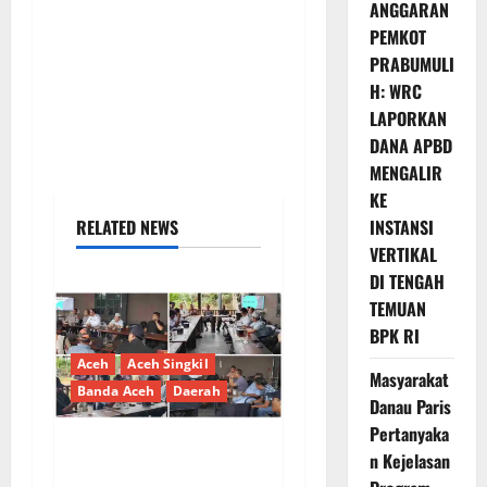
ANGGARAN
PEMKOT
PRABUMULI
H: WRC
LAPORKAN
DANA APBD
MENGALIR
KE
RELATED NEWS
INSTANSI
VERTIKAL
DI TENGAH
TEMUAN
BPK RI
Aceh
Aceh Singkil
Masyarakat
Banda Aceh
Daerah
Danau Paris
Pertanyaka
n Kejelasan
Dinas Perhubungan