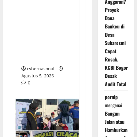
Anggaran?
Proyek
Sinergi Kebangsaan:
Dana
Mempertebal Hati
Bankeu di
Nasionalis Rakyat
Desa
Menuju Indonesia
Sukaresmi
Emas Bersama
Cepat
Program Prabowo
Subianto
Rusak,
KCBI Bogor
cybernasonal
Desak
Agustus 5, 2026
0
Audit Total
pornip
mengenai
Bangun
Jalan atau
Hamburkan