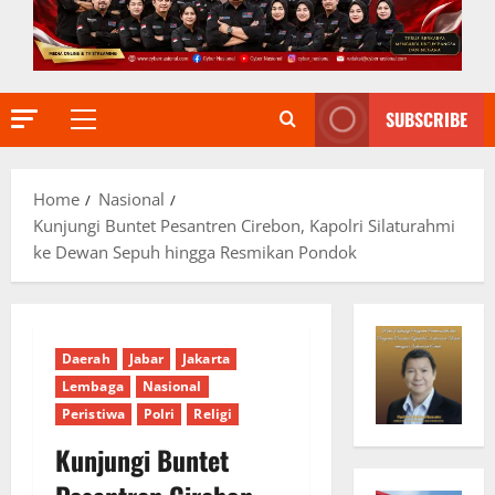
SUBSCRIBE
Primary
Menu
Home
Nasional
Kunjungi Buntet Pesantren Cirebon, Kapolri Silaturahmi
ke Dewan Sepuh hingga Resmikan Pondok
Daerah
Jabar
Jakarta
Lembaga
Nasional
Peristiwa
Polri
Religi
Kunjungi Buntet