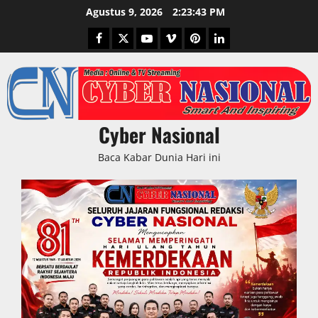
Skip
Agustus 9, 2026
2:23:44 PM
to
Facebook
Twitter
Youtube
Vimeo
Pinterest
LinkedIn
content
Cyber Nasional
Baca Kabar Dunia Hari ini