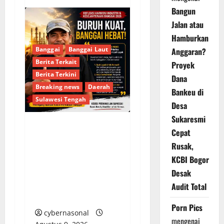
Bangun
Jalan atau
Hamburkan
Banggai
Banggai Laut
Anggaran?
Berita Terkait
Proyek
Berita Terkini
Dana
Breaking news
Daerah
Bankeu di
Sulawesi Tengah
Desa
Sukaresmi
Cepat
Usut Tuntas
Rusak,
Kecelakaan Kerja PT
KCBI Bogor
SASL & Sons, KSBSI
Banggai, Keselamatan
Desak
Buruh Adalah Harga
Audit Total
Mati!
Porn Pics
cybernasonal
mengenai