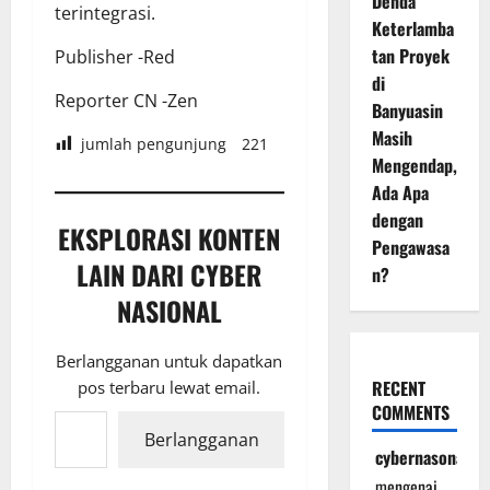
Denda
terintegrasi.
Keterlamba
tan Proyek
Publisher -Red
di
Reporter CN -Zen
Banyuasin
Masih
jumlah pengunjung
221
Mengendap,
Ada Apa
dengan
EKSPLORASI KONTEN
Pengawasa
LAIN DARI CYBER
n?
NASIONAL
Berlangganan untuk dapatkan
RECENT
pos terbaru lewat email.
Ketikkan email Anda...
COMMENTS
Berlangganan
cybernasonal
mengenai