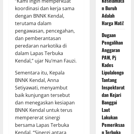
Keselamata
“Kami ingin memperkuat
n Buruh
koordinasi dan kerja sama
Adalah
dengan BNNK Kendal,
Harga Mati!
terutama dalam
pengawasan, pencegahan,
Dugaan
dan pemberantasan
Pengalihan
peredaran narkotika di
Anggaran
dalam Lapas Terbuka
PAW, Pj
Kendal,” ujar Nu’man Fauzi.
Kades
Lipulalongo
Sementara itu, Kepala
Tantang
BNNK Kendal, Anna
Inspektorat
Setiyawati, menyambut
dan Kejari
baik kunjungan tersebut
Banggai
dan menegaskan kesiapan
Laut
BNNK Kendal untuk terus
Lakukan
mempererat sinergi
Pemeriksaa
bersama Lapas Terbuka
n Terbuka
Kendal. “Sinergi antara