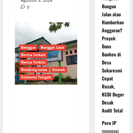
Agustus 9, 2026
Bangun
0
Jalan atau
Hamburkan
Anggaran?
Proyek
Dana
Banggai
Banggai Laut
Bankeu di
Berita Terkait
Desa
Berita Terkini
Sukaresmi
Breaking news
Daerah
Sulawesi Tengah
Cepat
Rusak,
KCBI Bogor
Dugaan Pengalihan
Desak
Anggaran PAW, Pj
Audit Total
Kades Lipulalongo
Tantang Inspektorat
Porn IP
dan Kejari Banggai
mengenai