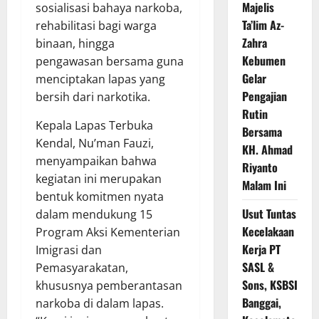
Majelis
sosialisasi bahaya narkoba,
Ta’lim Az-
rehabilitasi bagi warga
Zahra
binaan, hingga
Kebumen
pengawasan bersama guna
Gelar
menciptakan lapas yang
Pengajian
bersih dari narkotika.
Rutin
Kepala Lapas Terbuka
Bersama
Kendal, Nu’man Fauzi,
KH. Ahmad
menyampaikan bahwa
Riyanto
kegiatan ini merupakan
Malam Ini
bentuk komitmen nyata
Usut Tuntas
dalam mendukung 15
Kecelakaan
Program Aksi Kementerian
Kerja PT
Imigrasi dan
SASL &
Pemasyarakatan,
Sons, KSBSI
khususnya pemberantasan
Banggai,
narkoba di dalam lapas.