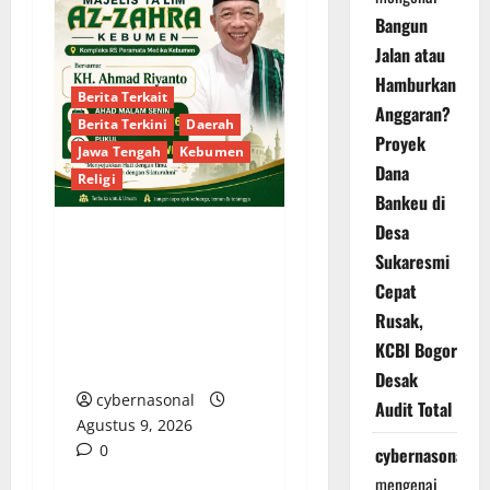
Bangun
Jalan atau
Hamburkan
Berita Terkait
Anggaran?
Berita Terkini
Daerah
Proyek
Jawa Tengah
Kebumen
Dana
Religi
Bankeu di
Desa
Majelis Ta’lim Az-Zahra
Sukaresmi
Kebumen Gelar
Cepat
Pengajian Rutin
Rusak,
Bersama KH. Ahmad
KCBI Bogor
Riyanto Malam Ini
Desak
cybernasonal
Audit Total
Agustus 9, 2026
0
cybernasonal
mengenai