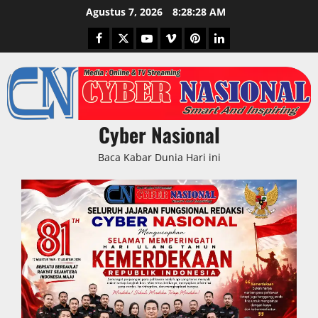
Skip
Agustus 7, 2026
8:28:30 AM
to
Facebook
Twitter
Youtube
Vimeo
Pinterest
LinkedIn
content
Cyber Nasional
Baca Kabar Dunia Hari ini