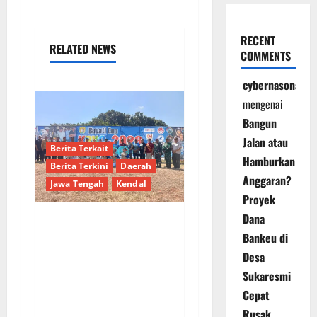
RECENT
RELATED NEWS
COMMENTS
cybernasonal
mengenai
Bangun
Jalan atau
Berita Terkait
Hamburkan
Berita Terkini
Daerah
Anggaran?
Jawa Tengah
Kendal
Proyek
Dana
Kendal Gelar Perdana
Bankeu di
Paragliding Cross
Desa
Country Championship
Sukaresmi
2026 di Curug Sewu,
Cepat
Peserta Datang dari
Rusak,