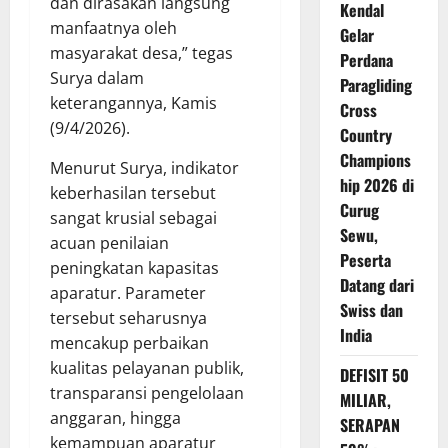
dan dirasakan langsung
Kendal
manfaatnya oleh
Gelar
masyarakat desa,” tegas
Perdana
Surya dalam
Paragliding
keterangannya, Kamis
Cross
(9/4/2026).
Country
Champions
Menurut Surya, indikator
hip 2026 di
keberhasilan tersebut
Curug
sangat krusial sebagai
Sewu,
acuan penilaian
Peserta
peningkatan kapasitas
Datang dari
aparatur. Parameter
Swiss dan
tersebut seharusnya
India
mencakup perbaikan
kualitas pelayanan publik,
DEFISIT 50
transparansi pengelolaan
MILIAR,
anggaran, hingga
SERAPAN
kemampuan aparatur