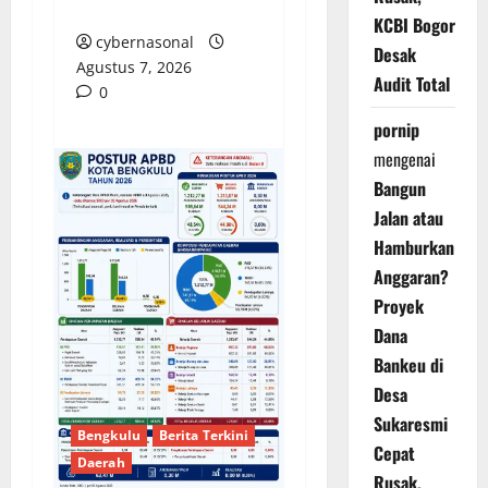
Swiss dan India
KCBI Bogor
cybernasonal
Desak
Agustus 7, 2026
Audit Total
0
pornip
mengenai
Bangun
Jalan atau
Hamburkan
Anggaran?
Proyek
Dana
Bankeu di
Desa
Sukaresmi
Bengkulu
Berita Terkini
Cepat
Daerah
Rusak,