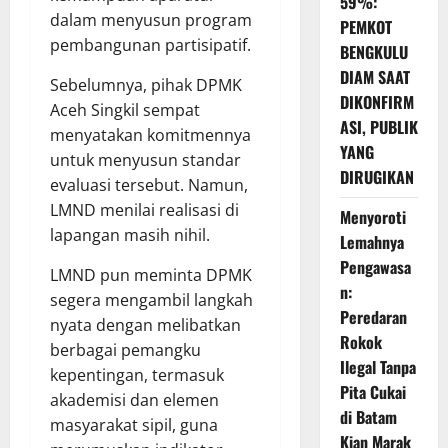
59%:
dalam menyusun program
PEMKOT
pembangunan partisipatif.
BENGKULU
DIAM SAAT
Sebelumnya, pihak DPMK
DIKONFIRM
Aceh Singkil sempat
ASI, PUBLIK
menyatakan komitmennya
YANG
untuk menyusun standar
DIRUGIKAN
evaluasi tersebut. Namun,
LMND menilai realisasi di
Menyoroti
lapangan masih nihil.
Lemahnya
Pengawasa
LMND pun meminta DPMK
n:
segera mengambil langkah
Peredaran
nyata dengan melibatkan
Rokok
berbagai pemangku
Ilegal Tanpa
kepentingan, termasuk
Pita Cukai
akademisi dan elemen
di Batam
masyarakat sipil, guna
Kian Marak