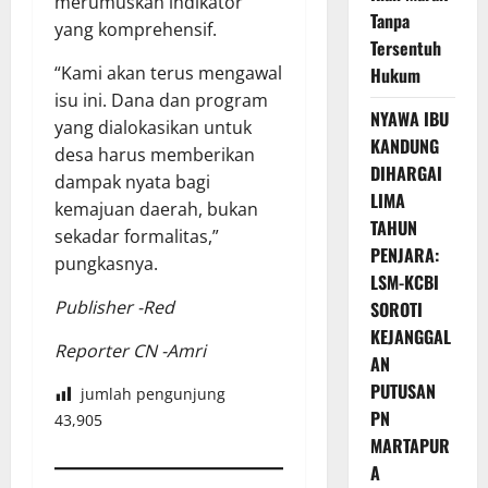
merumuskan indikator
Tanpa
yang komprehensif.
Tersentuh
“Kami akan terus mengawal
Hukum
isu ini. Dana dan program
NYAWA IBU
yang dialokasikan untuk
KANDUNG
desa harus memberikan
DIHARGAI
dampak nyata bagi
LIMA
kemajuan daerah, bukan
TAHUN
sekadar formalitas,”
PENJARA:
pungkasnya.
LSM-KCBI
Publisher -Red
SOROTI
KEJANGGAL
Reporter CN -Amri
AN
PUTUSAN
jumlah pengunjung
PN
43,905
MARTAPUR
A