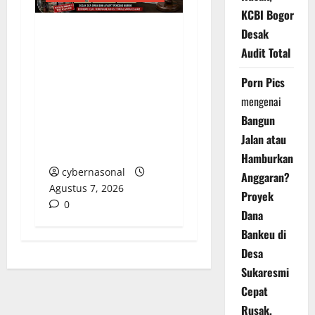
KCBI Bogor
Desak
Menyoroti Lemahnya
Audit Total
Pengawasan:
Peredaran Rokok
Porn Pics
Ilegal Tanpa Pita Cukai
mengenai
di Batam Kian Marak
Bangun
Tanpa Tersentuh
Jalan atau
Hukum
Hamburkan
cybernasonal
Anggaran?
Agustus 7, 2026
Proyek
0
Dana
Bankeu di
Desa
Sukaresmi
Cepat
Rusak,