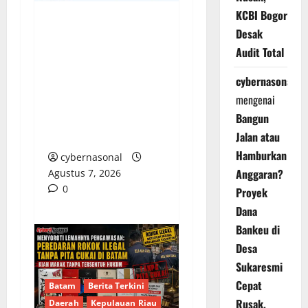
KCBI Bogor
DEFISIT 50 MILIAR,
Desak
SERAPAN 59%:
Audit Total
PEMKOT BENGKULU
cybernasonal
DIAM SAAT
mengenai
DIKONFIRMASI,
Bangun
PUBLIK YANG
DIRUGIKAN
Jalan atau
Hamburkan
cybernasonal
Anggaran?
Agustus 7, 2026
0
Proyek
Dana
Bankeu di
Desa
Sukaresmi
Cepat
Batam
Berita Terkini
Rusak,
Daerah
Kepulauan Riau