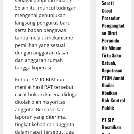
sebagai pimpinan sidang.
Soroti
Selain itu, muncul tudingan
Cacat
mengenai penunjukan
Prosedur
langsung pengurus baru
Pengangkat
serta badan pengawas
an Dirut
tanpa melalui mekanisme
Perumda
pemilihan yang sesuai
Air Minum
dengan anggaran dasar
Tirta Sako
dan anggaran rumah
Batuah,
tangga koperasi.
Keputusan
PTUN Jambi
Ketua LSM KCBI Muba
Dinilai
menilai hasil RAT tersebut
Abaikan
cacat hukum karena diduga
Hak Kontrol
ditolak oleh mayoritas
Publik
anggota. Berdasarkan
laporan yang diterima,
PT SIP
tingkat kehadiran anggota
Resmikan
dalam rapat tersebut juga