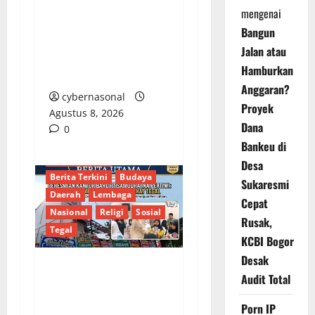
Perumda Air Minum
mengenai
Tirta Sako Batuah,
Bangun
Keputusan PTUN Jambi
Jalan atau
Dinilai Abaikan Hak
Hamburkan
Kontrol Publik
Anggaran?
cybernasonal
Proyek
Agustus 8, 2026
Dana
0
Bankeu di
Berita Terkait
Desa
Berita Terkini
Budaya
Sukaresmi
Daerah
Lembaga
Cepat
Nasional
Religi
Sosial
Rusak,
Tegal
KCBI Bogor
Desak
Audit Total
PT SIP Resmikan
Kantor Baru,
Porn IP