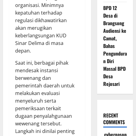
organisasi. Minimnya
BPD 12
kepatuhan terhadap
Desa di
regulasi dikhawatirkan
Brangsong
akan merugikan
Audiensi ke
keberlangsungan KUD
Camat,
Sinar Delima di masa
Bahas
depan.
Pengundura
n Diri
Saat ini, berbagai pihak
Massal BPD
mendesak instansi
Desa
berwenang dan
Rejosari
pemerintah daerah untuk
melakukan evaluasi
menyeluruh serta
pemeriksaan terkait
RECENT
dugaan penyalahgunaan
COMMENTS
wewenang tersebut.
Langkah ini dinilai penting
cybernasonal