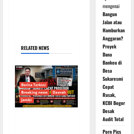
mengenai
Bangun
Jalan atau
Hamburkan
Anggaran?
Proyek
RELATED NEWS
Dana
Bankeu di
Desa
Sukaresmi
Berita Terkini
Cepat
Breaking news
Daerah
Rusak,
Jambi
KCBI Bogor
Desak
Audit Total
Soroti Cacat Prosedur
Pengangkatan Dirut
Porn Pics