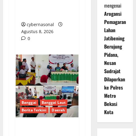
Mantapkan Langkah
mengenai
Layani ABK dengan
Arogansi
Integritas
Pemagaran
cybernasonal
Lahan
Agustus 8, 2026
Jatibening
0
Berujung
Pidana,
Nesan
Sudrajat
Dilaporkan
ke Polres
Metro
Banggai
Banggai Laut
Bekasi
Berita Terkini
Daerah
Kota
PENGUKUHAN PALANG