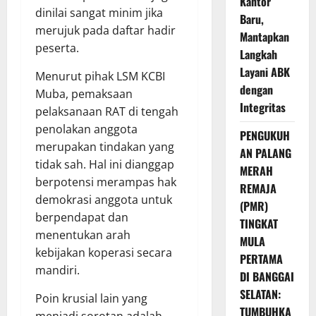
Kantor
dinilai sangat minim jika
Baru,
merujuk pada daftar hadir
Mantapkan
peserta.
Langkah
Layani ABK
Menurut pihak LSM KCBI
dengan
Muba, pemaksaan
Integritas
pelaksanaan RAT di tengah
penolakan anggota
PENGUKUH
merupakan tindakan yang
AN PALANG
tidak sah. Hal ini dianggap
MERAH
berpotensi merampas hak
REMAJA
demokrasi anggota untuk
(PMR)
berpendapat dan
TINGKAT
menentukan arah
MULA
kebijakan koperasi secara
PERTAMA
mandiri.
DI BANGGAI
SELATAN:
Poin krusial lain yang
TUMBUHKA