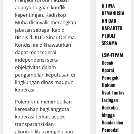
menjadi sorotan adalah
N JIWA
adanya dugaan konflik
KEMANUSIA
kepentingan. Kadiskop
AN DAN
Muba disinyalir merangkap
KARAKTER
jabatan sebagai Kabid
PEDULI
Bisnis di KUD Sinar Delima.
SESAMA
Kondisi ini dikhawatirkan
dapat mencederai
LSM-FIPAM
independensi serta
Desak
objektivitas dalam
Aparat
pengambilan keputusan di
Penegak
lingkungan dinas maupun
Hukum
koperasi.
Usut Tuntas
Jaringan
Polemik ini menimbulkan
Narkoba
keresahan bagi anggota
hingga
koperasi terkait aspek
Bandar dan
transparansi dan
Pemodal
akuntabilitas pengelolaan