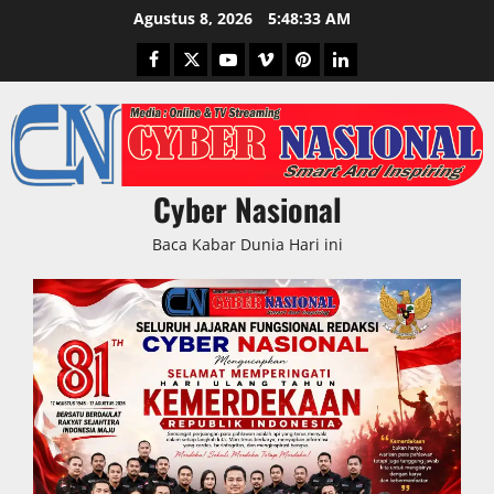
Skip
Agustus 8, 2026
5:48:34 AM
to
Facebook
Twitter
Youtube
Vimeo
Pinterest
LinkedIn
content
Cyber Nasional
Baca Kabar Dunia Hari ini