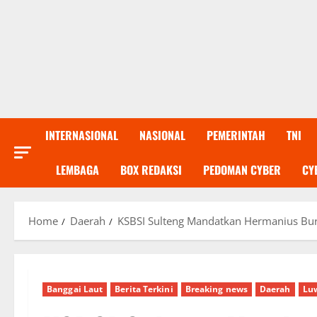
INTERNASIONAL
NASIONAL
PEMERINTAH
TNI
LEMBAGA
BOX REDAKSI
PEDOMAN CYBER
CY
Home
Daerah
KSBSI Sulteng Mandatkan Hermanius Bur
Banggai Laut
Berita Terkini
Breaking news
Daerah
Lu