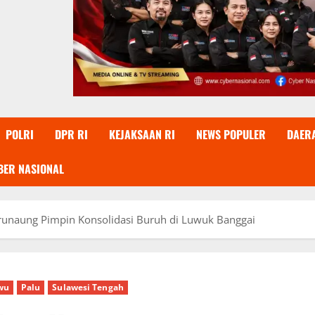
POLRI
DPR RI
KEJAKSAAN RI
NEWS POPULER
DAER
BER NASIONAL
unaung Pimpin Konsolidasi Buruh di Luwuk Banggai
wu
Palu
Sulawesi Tengah