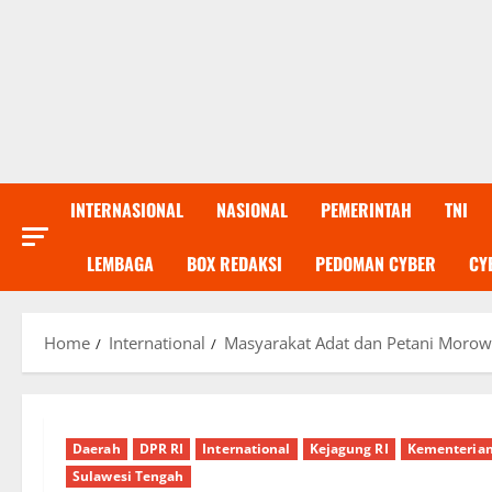
INTERNASIONAL
NASIONAL
PEMERINTAH
TNI
LEMBAGA
BOX REDAKSI
PEDOMAN CYBER
CY
Home
International
Masyarakat Adat dan Petani Morowa
Daerah
DPR RI
International
Kejagung RI
Kementeria
Sulawesi Tengah