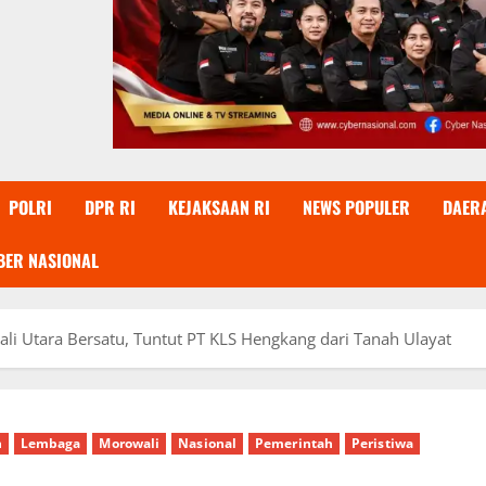
POLRI
DPR RI
KEJAKSAAN RI
NEWS POPULER
DAER
BER NASIONAL
li Utara Bersatu, Tuntut PT KLS Hengkang dari Tanah Ulayat
n
Lembaga
Morowali
Nasional
Pemerintah
Peristiwa