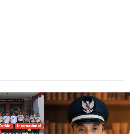
Terkini
International