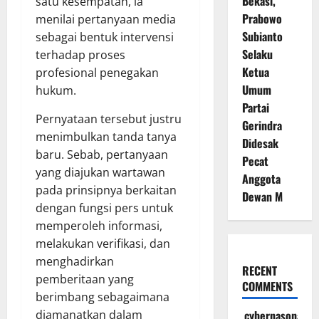
Bekasi,
satu kesempatan, ia
Prabowo
menilai pertanyaan media
Subianto
sebagai bentuk intervensi
Selaku
terhadap proses
Ketua
profesional penegakan
Umum
hukum.
Partai
Pernyataan tersebut justru
Gerindra
menimbulkan tanda tanya
Didesak
baru. Sebab, pertanyaan
Pecat
yang diajukan wartawan
Anggota
pada prinsipnya berkaitan
Dewan M
dengan fungsi pers untuk
memperoleh informasi,
melakukan verifikasi, dan
menghadirkan
RECENT
pemberitaan yang
COMMENTS
berimbang sebagaimana
diamanatkan dalam
cybernasonal