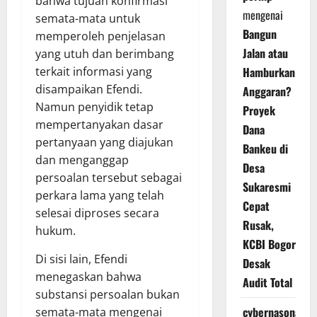
bahwa tujuan konfirmasi
mengenai
semata-mata untuk
Bangun
memperoleh penjelasan
Jalan atau
yang utuh dan berimbang
terkait informasi yang
Hamburkan
disampaikan Efendi.
Anggaran?
Namun penyidik tetap
Proyek
mempertanyakan dasar
Dana
pertanyaan yang diajukan
Bankeu di
dan menganggap
Desa
persoalan tersebut sebagai
Sukaresmi
perkara lama yang telah
Cepat
selesai diproses secara
Rusak,
hukum.
KCBI Bogor
Di sisi lain, Efendi
Desak
menegaskan bahwa
Audit Total
substansi persoalan bukan
cybernasonal
semata-mata mengenai