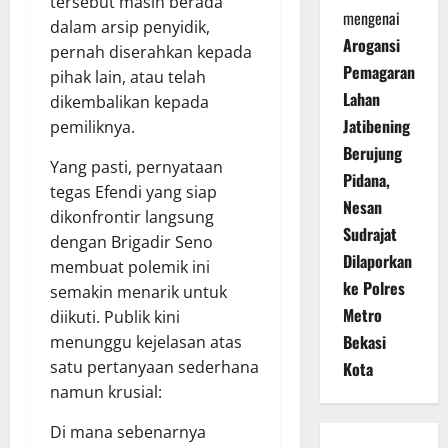
tersebut masih berada
mengenai
dalam arsip penyidik,
Arogansi
pernah diserahkan kepada
Pemagaran
pihak lain, atau telah
Lahan
dikembalikan kepada
Jatibening
pemiliknya.
Berujung
Yang pasti, pernyataan
Pidana,
tegas Efendi yang siap
Nesan
dikonfrontir langsung
Sudrajat
dengan Brigadir Seno
Dilaporkan
membuat polemik ini
ke Polres
semakin menarik untuk
Metro
diikuti. Publik kini
Bekasi
menunggu kejelasan atas
satu pertanyaan sederhana
Kota
namun krusial:
Di mana sebenarnya