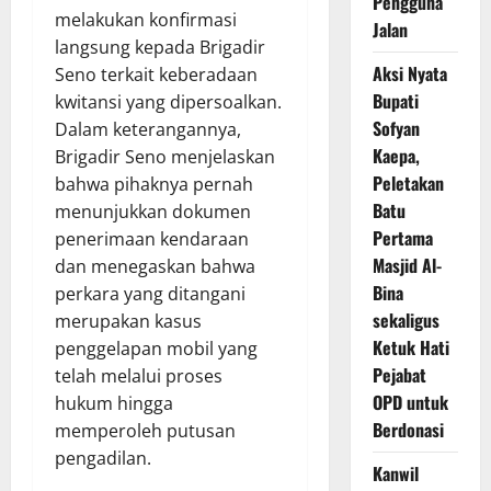
Pengguna
melakukan konfirmasi
Jalan
langsung kepada Brigadir
Aksi Nyata
Seno terkait keberadaan
Bupati
kwitansi yang dipersoalkan.
Sofyan
Dalam keterangannya,
Kaepa,
Brigadir Seno menjelaskan
Peletakan
bahwa pihaknya pernah
Batu
menunjukkan dokumen
Pertama
penerimaan kendaraan
Masjid Al-
dan menegaskan bahwa
Bina
perkara yang ditangani
sekaligus
merupakan kasus
Ketuk Hati
penggelapan mobil yang
Pejabat
telah melalui proses
OPD untuk
hukum hingga
Berdonasi
memperoleh putusan
pengadilan.
Kanwil