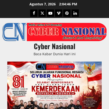
Skip
Agustus 7, 2026
2:04:47 PM
to
Facebook
Twitter
Youtube
Vimeo
Pinterest
LinkedIn
content
Cyber Nasional
Baca Kabar Dunia Hari ini