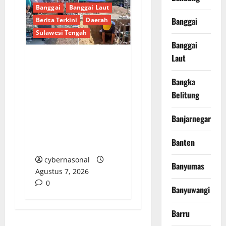
Banggai
Banggai Laut
Banggai
Berita Terkini
Daerah
Sulawesi Tengah
Banggai
Laut
Aksi Nyata Bupati
Sofyan Kaepa,
Bangka
Peletakan Batu
Belitung
Pertama Masjid Al-
Banjarnegara
Bina sekaligus Ketuk
Hati Pejabat OPD
Banten
untuk Berdonasi
cybernasonal
Banyumas
Agustus 7, 2026
0
Banyuwangi
Barru