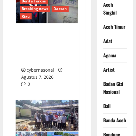
Berita Terkini
Aceh
Breaking news
Daerah
Singkil
Riau
Aceh Timur
Hak Mencari Nafkah
Adat
Tetap Harus
Menghormati Hak
Agama
Pengguna Jalan
Artist
cybernasonal
Agustus 7, 2026
Badan Gizi
0
Nasional
Bali
Banda Aceh
Bandung